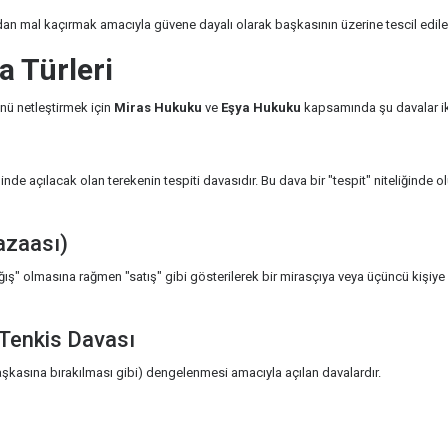
an mal kaçırmak amacıyla güvene dayalı olarak başkasının üzerine tescil edile
a Türleri
nü netleştirmek için
Miras Hukuku
ve
Eşya Hukuku
kapsamında şu davalar ik
nde açılacak olan terekenin tespiti davasıdır. Bu dava bir "tespit" niteliğinde
azaası)
ış" olmasına rağmen "satış" gibi gösterilerek bir mirasçıya veya üçüncü kişiy
Tenkis Davası
başkasına bırakılması gibi) dengelenmesi amacıyla açılan davalardır.