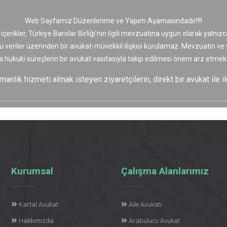
Web Sayfamız Düzenlenme ve Yapım Aşamasındadır!!!!
 içerikler, Türkiye Barolar Birliği’nin ilgili mevzuatına uygun olarak yaln
bu veriler üzerinden bir avukat-müvekkil ilişkisi kurulamaz. Mevzuatın v
a hukuki süreçlerin bir avukat vasıtasıyla takip edilmesi önem arz etmekt
nlık hizmeti almak isteyen ziyaretçilerin, direkt bir avukat ile il
Kurumsal
Çalışma Alanlarımız
Kartal Avukat
Aile Avukatı
Hakkımızda
Arabulucu Avukat