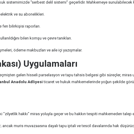
k sistemimizde "serbest delil sistemi" geçerlidir. Mahkemeye sunulabilecek krit
lektrik ve su abonelikleri.
 fen bilirkişisi raporları.
llanıldığını bilen komşu ve çevre tanıkları.
şmeleri, ödeme makbuzları ve aile içi yazışmalar.
akası) Uygulamaları
geçmişten gelen hisseli parselasyon ve tapu tahsis belgesi gibi süreçler, miras
tanbul Anadolu Adliyesi
ticaret ve hukuk mahkemelerinde yoğun şekilde görülme
i "zilyetlik hakkı" miras yoluyla geçer ve bu hakkın tespiti mahkemeden talep ed
r; ancak muris muvazaasına dayalı tapu iptali ve tescil davalarında hak düşürüc