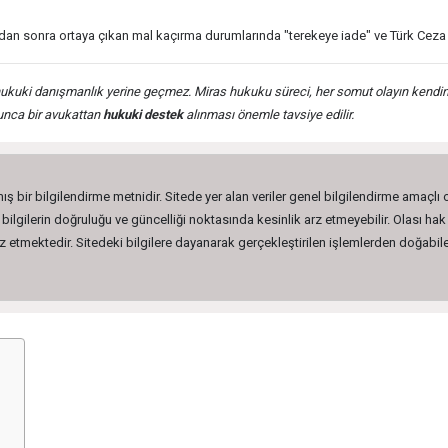
an sonra ortaya çıkan mal kaçırma durumlarında "terekeye iade" ve Türk Ceza K
ukuki danışmanlık yerine geçmez. Miras hukuku süreci, her somut olayın kendine 
unca bir avukattan
hukuki destek
alınması önemle tavsiye edilir.
ış bir bilgilendirme metnidir. Sitede yer alan veriler genel bilgilendirme amaçlı
lgilerin doğruluğu ve güncelliği noktasında kesinlik arz etmeyebilir. Olası hak 
etmektedir. Sitedeki bilgilere dayanarak gerçekleştirilen işlemlerden doğabilec