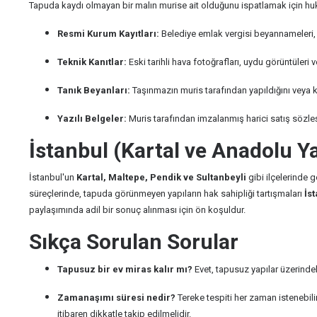
Tapuda kaydı olmayan bir malın murise ait olduğunu ispatlamak için huku
Resmi Kurum Kayıtları:
Belediye emlak vergisi beyannameleri, e
Teknik Kanıtlar:
Eski tarihli hava fotoğrafları, uydu görüntüleri ve
Tanık Beyanları:
Taşınmazın muris tarafından yapıldığını veya ku
Yazılı Belgeler:
Muris tarafından imzalanmış harici satış sözle
İstanbul (Kartal ve Anadolu Y
İstanbul'un
Kartal, Maltepe, Pendik ve Sultanbeyli
gibi ilçelerinde 
süreçlerinde, tapuda görünmeyen yapıların hak sahipliği tartışmaları
İs
paylaşımında adil bir sonuç alınması için ön koşuldur.
Sıkça Sorulan Sorular
Tapusuz bir ev miras kalır mı?
Evet, tapusuz yapılar üzerindek
Zamanaşımı süresi nedir?
Tereke tespiti her zaman istenebili
itibaren dikkatle takip edilmelidir.