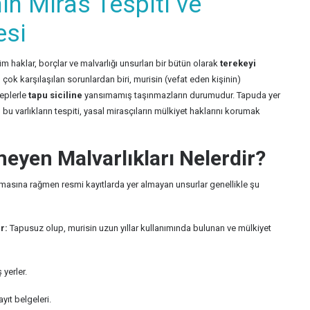
nın Miras Tespiti ve
esi
ı tüm haklar, borçlar ve malvarlığı unsurları bir bütün olarak
terekeyi
çok karşılaşılan sorunlardan biri, murisin (vefat eden kişinin)
beplerle
tapu siciline
yansımamış taşınmazların durumudur. Tapuda yer
u varlıkların tespiti, yasal mirasçıların mülkiyet haklarını korumak
yen Malvarlıkları Nelerdir?
olmasına rağmen resmi kayıtlarda yer almayan unsurlar genellikle şu
r:
Tapusuz olup, murisin uzun yıllar kullanımında bulunan ve mülkiyet
yerler.
yıt belgeleri.