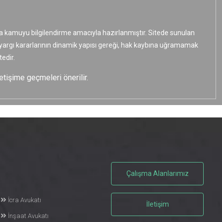
ızca kamuyu bilgilendirme amacıyla hazırlanmıştır. Sitede sunulan
e yargı kararlarının dinamik yapısı gereği, hak kaybına uğramamak
edir.
etişime geçmeleri önerilir.
Çalışma Alanlarımız
İcra Avukatı
İletişim
İnşaat Avukatı