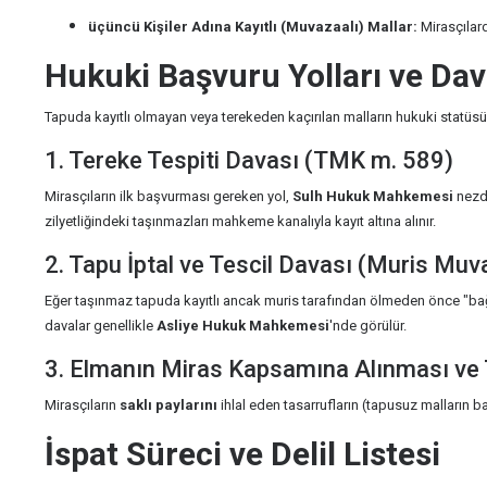
üçüncü Kişiler Adına Kayıtlı (Muvazaalı) Mallar:
Mirasçılard
Hukuki Başvuru Yolları ve Dav
Tapuda kayıtlı olmayan veya terekeden kaçırılan malların hukuki statüsü
1. Tereke Tespiti Davası (TMK m. 589)
Mirasçıların ilk başvurması gereken yol,
Sulh Hukuk Mahkemesi
nezdi
zilyetliğindeki taşınmazları mahkeme kanalıyla kayıt altına alınır.
2. Tapu İptal ve Tescil Davası (Muris Muv
Eğer taşınmaz tapuda kayıtlı ancak muris tarafından ölmeden önce "bağ
davalar genellikle
Asliye Hukuk Mahkemesi
'nde görülür.
3. Elmanın Miras Kapsamına Alınması ve 
Mirasçıların
saklı paylarını
ihlal eden tasarrufların (tapusuz malların 
İspat Süreci ve Delil Listesi