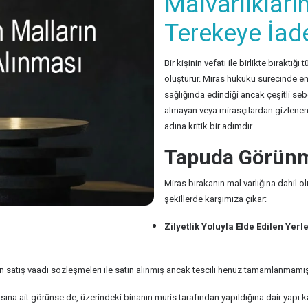
Malvarlıkları
Terekeye İad
Bir kişinin vefatı ile birlikte bıraktığ
oluşturur. Miras hukuku sürecinde en 
sağlığında edindiği ancak çeşitli se
almayan veya mirasçılardan gizlenen b
adına kritik bir adımdır.
Tapuda Görünme
Miras bırakanın mal varlığına dahil 
şekillerde karşımıza çıkar:
Zilyetlik Yoluyla Elde Edilen Yerle
 satış vaadi sözleşmeleri ile satın alınmış ancak tescili henüz tamamlanmamış 
na ait görünse de, üzerindeki binanın muris tarafından yapıldığına dair yapı ka