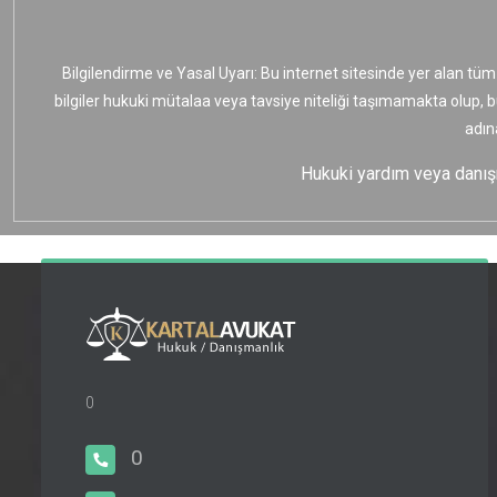
Bilgilendirme ve Yasal Uyarı: Bu internet sitesinde yer alan tüm
bilgiler hukuki mütalaa veya tavsiye niteliği taşımamakta olup, 
adın
Hukuki yardım veya danışma
0
0