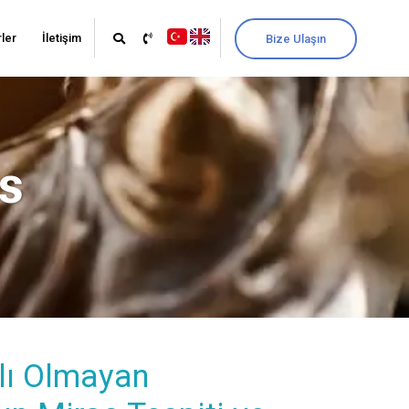
ler
İletişim
Bize Ulaşın
s
lı Olmayan