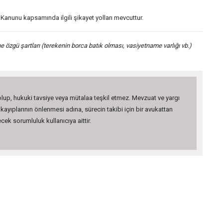
anunu kapsamında ilgili şikayet yolları mevcuttur.
özgü şartları (terekenin borca batık olması, vasiyetname varlığı vb.)
 olup, hukuki tavsiye veya mütalaa teşkil etmez. Mevzuat ve yargı
kayıplarının önlenmesi adına, sürecin takibi için bir avukattan
ek sorumluluk kullanıcıya aittir.