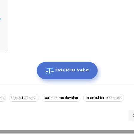
ı
Kartal Miras Avukatı
lme
tapu iptal tescil
kartal miras davaları
İstanbul tereke tespiti