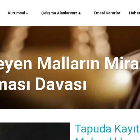
Kurumsal
Çalışma Alanlarımız
Emsal Kararlar
Haber
yen Malların Mira
ması Davası
Tapuda Kayıt