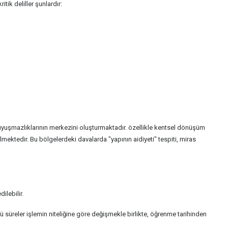
ik deliller şunlardır:
 uyuşmazlıklarının merkezini oluşturmaktadır. özellikle kentsel dönüşüm
ktedir. Bu bölgelerdeki davalarda "yapının aidiyeti" tespiti, miras
ilebilir.
ü süreler işlemin niteliğine göre değişmekle birlikte, öğrenme tarihinden