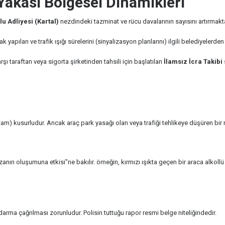
 Yakası Bölgesel Dinamikleri
u Adliyesi (Kartal)
nezdindeki tazminat ve rücu davalarının sayısını artırmakta
pıları ve trafik ışığı sürelerini (sinyalizasyon planlarını) ilgili belediyelerd
şı taraftan veya sigorta şirketinden tahsili için başlatılan
İlamsız İcra Takibi
am) kusurludur. Ancak araç park yasağı olan veya trafiği tehlikeye düşüren bir 
zanın oluşumuna etkisi"ne bakılır. örneğin, kırmızı ışıkta geçen bir araca alkollü
ndarma çağrılması zorunludur. Polisin tuttuğu rapor resmi belge niteliğindedir.