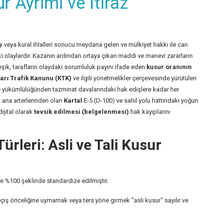
r Ayrımı ve İtiraz
ığı veya kural ihlalleri sonucu meydana gelen ve mülkiyet hakkı ile can
i olaylardır. Kazanın ardından ortaya çıkan maddi ve manevi zararların
ik, tarafların olaydaki sorumluluk payını ifade eden
kusur oranının
ları Trafik Kanunu (KTK)
ve ilgili yönetmelikler çerçevesinde yürütülen
me yükümlülüğünden tazminat davalarındaki hak edişlere kadar her
n ana arterlerinden olan
Kartal
E-5 (D-100) ve sahil yolu hattındaki yoğun
dijital olarak
tevsik edilmesi (belgelenmesi)
hak kayıplarını
ürleri: Asli ve Tali Kusur
ve %100 şeklinde standardize edilmiştir.
çiş önceliğine uymamak veya ters yöne girmek "asli kusur" sayılır ve