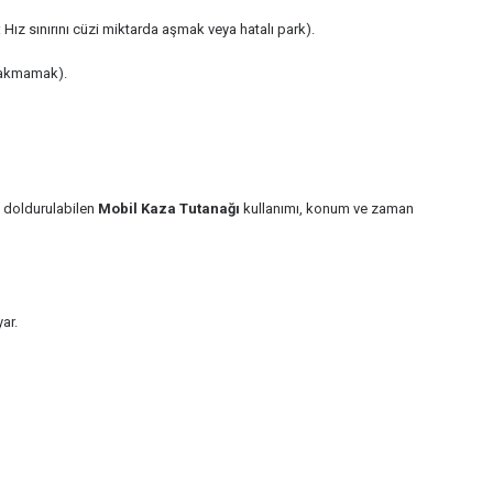
z sınırını cüzi miktarda aşmak veya hatalı park).
 takmamak).
e doldurulabilen
Mobil Kaza Tutanağı
kullanımı, konum ve zaman
ar.