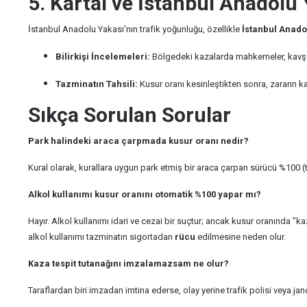
5. Kartal ve İstanbul Anadolu
İstanbul Anadolu Yakası'nın trafik yoğunluğu, özellikle
İstanbul Anadol
Bilirkişi İncelemeleri:
Bölgedeki kazalarda mahkemeler, kavşak ya
Tazminatın Tahsili:
Kusur oranı kesinleştikten sonra, zararın kar
Sıkça Sorulan Sorular
Park halindeki araca çarpmada kusur oranı nedir?
Kural olarak, kurallara uygun park etmiş bir araca çarpan sürücü %100 (t
Alkol kullanımı kusur oranını otomatik %100 yapar mı?
Hayır. Alkol kullanımı idari ve cezai bir suçtur; ancak kusur oranında "ka
alkol kullanımı tazminatın sigortadan
rücu
edilmesine neden olur.
Kaza tespit tutanağını imzalamazsam ne olur?
Taraflardan biri imzadan imtina ederse, olay yerine trafik polisi veya ja