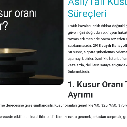
Asli/Tali Kusu
Süreçleri
Trafik kazaları, anlık dikkat dağınıkl
güvenliğini doğrudan etkileyen hukuk
tazmin edilmesinde önem arz eden eş
saptanmasıdır.
2918 sayılı Karayol
bu süreç, sigorta şirketlerinin öde
aşamayı belirler. özellikle İstanbul’u
kazalarda, delillerin saniyeler içinde 
önlemektedir.
1. Kusur Oranı T
Ayrımı
me derecesine göre sınıflandırılır. Kusur oranları genellikle %0, %25, %50, %75 
cede etkili olan kural ihlalleridir. Kırmızı ışıkta geçmek, arkadan çarpmak, ge