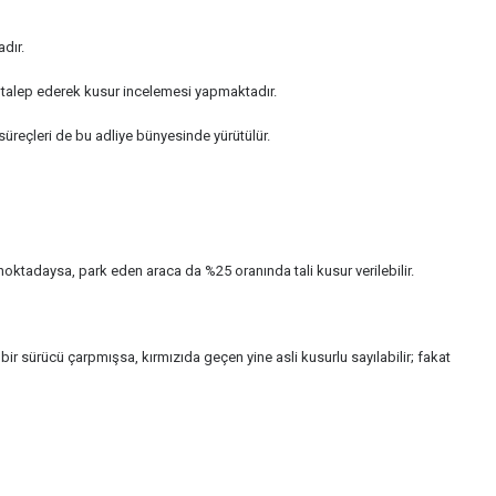
dır.
en talep ederek kusur incelemesi yapmaktadır.
süreçleri de bu adliye bünyesinde yürütülür.
noktadaysa, park eden araca da %25 oranında tali kusur verilebilir.
 bir sürücü çarpmışsa, kırmızıda geçen yine asli kusurlu sayılabilir; fakat