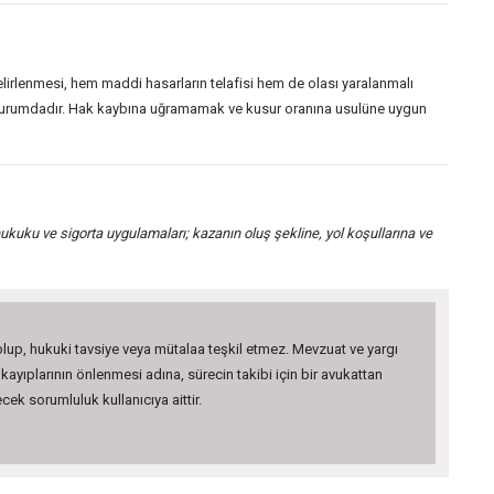
belirlenmesi, hem maddi hasarların telafisi hem de olası yaralanmalı
çmiş durumdadır. Hak kaybına uğramamak ve kusur oranına usulüne uygun
ukuku ve sigorta uygulamaları; kazanın oluş şekline, yol koşullarına ve
 olup, hukuki tavsiye veya mütalaa teşkil etmez. Mevzuat ve yargı
kayıplarının önlenmesi adına, sürecin takibi için bir avukattan
ek sorumluluk kullanıcıya aittir.