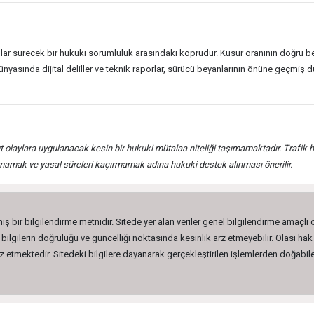
 yıllar sürecek bir hukuki sorumluluk arasındaki köprüdür. Kusur oranının doğru 
gı dünyasında dijital deliller ve teknik raporlar, sürücü beyanlarının önüne ge
t olaylara uygulanacak kesin bir hukuki mütalaa niteliği taşımamaktadır. Trafik h
ramamak ve yasal süreleri kaçırmamak adına hukuki destek alınması önerilir.
ış bir bilgilendirme metnidir. Sitede yer alan veriler genel bilgilendirme amaçlı
lgilerin doğruluğu ve güncelliği noktasında kesinlik arz etmeyebilir. Olası hak 
etmektedir. Sitedeki bilgilere dayanarak gerçekleştirilen işlemlerden doğabilec