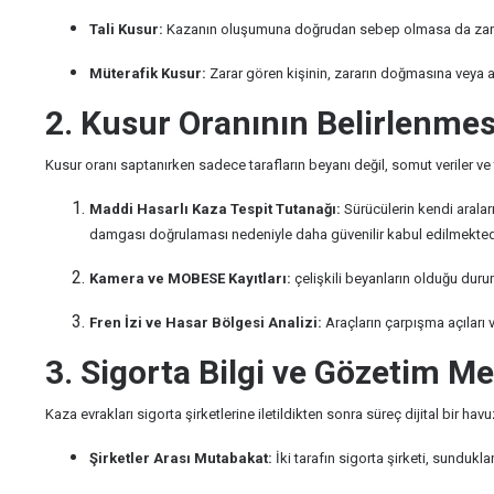
Tali Kusur:
Kazanın oluşumuna doğrudan sebep olmasa da zararın 
Müterafik Kusur:
Zarar gören kişinin, zararın doğmasına veya
2. Kusur Oranının Belirlenmesi
Kusur oranı saptanırken sadece tarafların beyanı değil, somut veriler ve 
Maddi Hasarlı Kaza Tespit Tutanağı:
Sürücülerin kendi aralar
damgası doğrulaması nedeniyle daha güvenilir kabul edilmekted
Kamera ve MOBESE Kayıtları:
çelişkili beyanların olduğu durum
Fren İzi ve Hasar Bölgesi Analizi:
Araçların çarpışma açıları ve
3. Sigorta Bilgi ve Gözetim 
Kaza evrakları sigorta şirketlerine iletildikten sonra süreç dijital bir hav
Şirketler Arası Mutabakat:
İki tarafın sigorta şirketi, sundukla