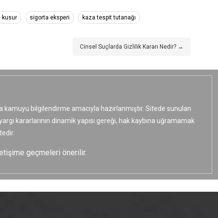
a kusur
sigorta eksperi
kaza tespit tutanağı
Cinsel Suçlarda Gizlilik Kararı Nedir? →
ızca kamuyu bilgilendirme amacıyla hazırlanmıştır. Sitede sunulan
e yargı kararlarının dinamik yapısı gereği, hak kaybına uğramamak
edir.
etişime geçmeleri önerilir.