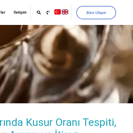
ler
İletişim
Bize Ulaşın
rında Kusur Oranı Tespiti,