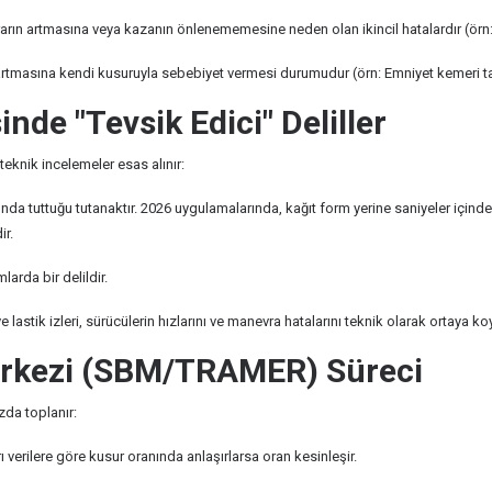
artmasına veya kazanın önlenememesine neden olan ikincil hatalardır (örn: Hı
 artmasına kendi kusuruyla sebebiyet vermesi durumudur (örn: Emniyet kemeri
nde "Tevsik Edici" Deliller
teknik incelemeler esas alınır:
ında tuttuğu tutanaktır. 2026 uygulamalarında, kağıt form yerine saniyeler içind
ir.
larda bir delildir.
 lastik izleri, sürücülerin hızlarını ve manevra hatalarını teknik olarak ortaya koy
Merkezi (SBM/TRAMER) Süreci
uzda toplanır:
rı verilere göre kusur oranında anlaşırlarsa oran kesinleşir.