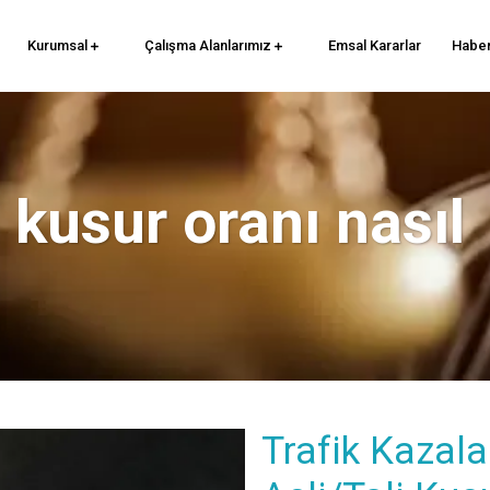
Kurumsal
Çalışma Alanlarımız
Emsal Kararlar
Haber
 kusur oranı nasıl
Trafik Kazala