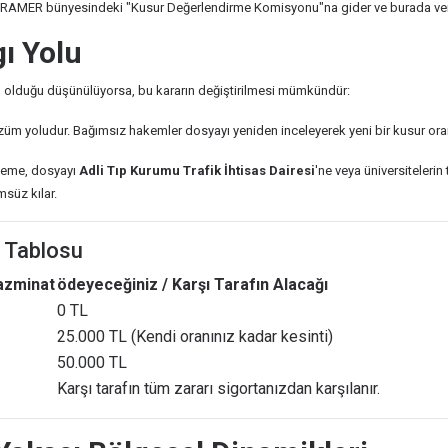
TRAMER bünyesindeki "Kusur Değerlendirme Komisyonu"na gider ve burada verilen
gı Yolu
lı olduğu düşünülüyorsa, bu kararın değiştirilmesi mümkündür:
m yoludur. Bağımsız hakemler dosyayı yeniden inceleyerek yeni bir kusur oranı
keme, dosyayı
Adli Tıp Kurumu Trafik İhtisas Dairesi
'ne veya üniversiteleri
msüz kılar.
 Tablosu
Tazminat
ödeyeceğiniz / Karşı Tarafın Alacağı
0 TL
25.000 TL (Kendi oranınız kadar kesinti)
50.000 TL
Karşı tarafın tüm zararı sigortanızdan karşılanır.