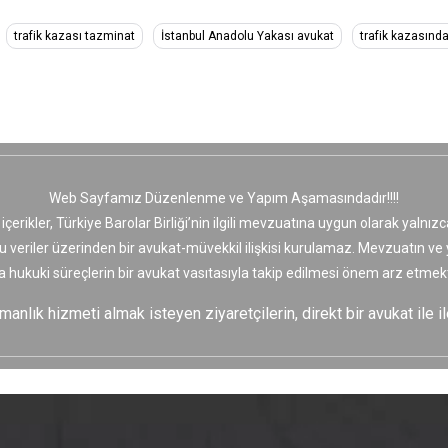
trafik kazası tazminat
İstanbul Anadolu Yakası avukat
trafik kazasınd
Web Sayfamız Düzenlenme ve Yapım Aşamasındadır!!!!
 içerikler, Türkiye Barolar Birliği’nin ilgili mevzuatına uygun olarak yaln
bu veriler üzerinden bir avukat-müvekkil ilişkisi kurulamaz. Mevzuatın v
a hukuki süreçlerin bir avukat vasıtasıyla takip edilmesi önem arz etmekt
nlık hizmeti almak isteyen ziyaretçilerin, direkt bir avukat ile il