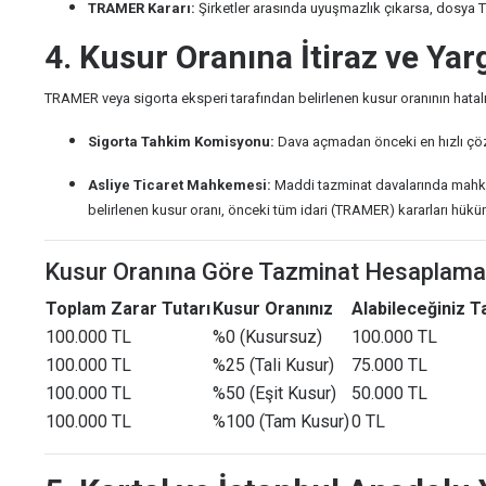
TRAMER Kararı:
Şirketler arasında uyuşmazlık çıkarsa, dosya 
4. Kusur Oranına İtiraz ve Yar
TRAMER veya sigorta eksperi tarafından belirlenen kusur oranının hata
Sigorta Tahkim Komisyonu:
Dava açmadan önceki en hızlı çözü
Asliye Ticaret Mahkemesi:
Maddi tazminat davalarında mah
belirlenen kusur oranı, önceki tüm idari (TRAMER) kararları hükü
Kusur Oranına Göre Tazminat Hesaplama
Toplam Zarar Tutarı
Kusur Oranınız
Alabileceğiniz 
100.000 TL
%0 (Kusursuz)
100.000 TL
100.000 TL
%25 (Tali Kusur)
75.000 TL
100.000 TL
%50 (Eşit Kusur)
50.000 TL
100.000 TL
%100 (Tam Kusur)
0 TL