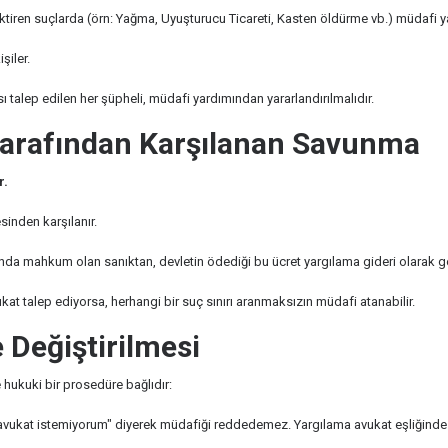
tiren suçlarda (örn: Yağma, Uyuşturucu Ticareti, Kasten öldürme vb.) müdafi 
şiler.
alep edilen her şüpheli, müdafi yardımından yararlandırılmalıdır.
 Tarafından Karşılanan Savunma
r.
sinden karşılanır.
 mahkum olan sanıktan, devletin ödediği bu ücret yargılama gideri olarak geri 
at talep ediyorsa, herhangi bir suç sınırı aranmaksızın müdafi atanabilir.
 Değiştirilmesi
 hukuki bir prosedüre bağlıdır:
 "avukat istemiyorum" diyerek müdafiği reddedemez. Yargılama avukat eşliğind