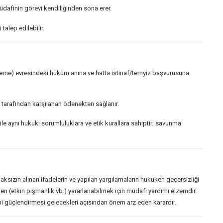
üdafinin görevi kendiliğinden sona erer.
talep edilebilir.
eme) evresindeki hüküm anına ve hatta istinaf/temyiz başvurusuna
 tarafından karşılanan ödenekten sağlanır.
le aynı hukuki sorumluluklara ve etik kurallara sahiptir; savunma
aksızın alınan ifadelerin ve yapılan yargılamaların hukuken geçersizliği
n (etkin pişmanlık vb.) yararlanabilmek için müdafi yardımı elzemdir.
ni güçlendirmesi gelecekleri açısından önem arz eden karardır.