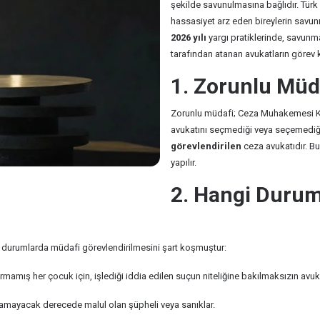
şekilde savunulmasına bağlıdır. Tü
hassasiyet arz eden bireylerin savu
2026 yılı
yargı pratiklerinde, savunma
tarafından atanan avukatların görev 
1. Zorunlu Müd
Zorunlu müdafi; Ceza Muhakemesi K
avukatını seçmediği veya seçemediği
görevlendirilen
ceza avukatıdır. Bu
yapılır.
2. Hangi Durum
 durumlarda müdafi görevlendirilmesini şart koşmuştur:
rmamış her çocuk için, işlediği iddia edilen suçun niteliğine bakılmaksızın avu
namayacak derecede malul olan şüpheli veya sanıklar.