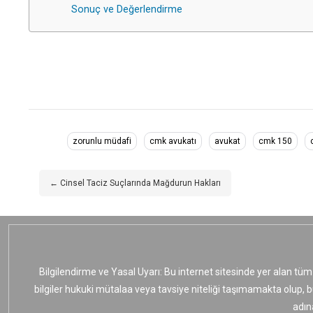
Sonuç ve Değerlendirme
zorunlu müdafi
cmk avukatı
avukat
cmk 150
← Cinsel Taciz Suçlarında Mağdurun Hakları
Bilgilendirme ve Yasal Uyarı: Bu internet sitesinde yer alan tüm
bilgiler hukuki mütalaa veya tavsiye niteliği taşımamakta olup, 
adın