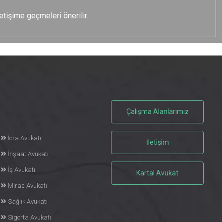
etişime geçmeleri önerilir.
Çalışma Alanlarımız
İcra Avukatı
İletişim
İnşaat Avukatı
İş Avukatı
Kartal Avukat
Miras Avukatı
Sağlık Avukatı
Sigorta Avukatı