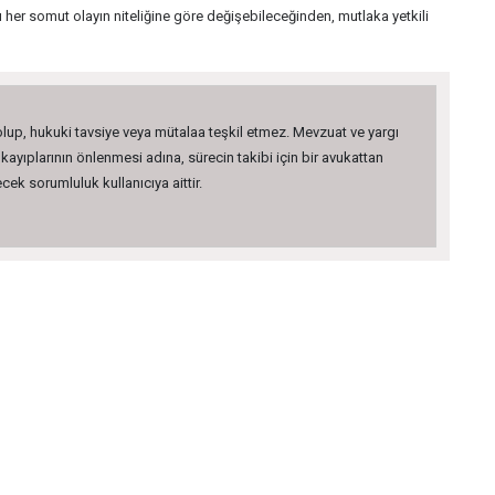
 her somut olayın niteliğine göre değişebileceğinden, mutlaka yetkili
 olup, hukuki tavsiye veya mütalaa teşkil etmez. Mevzuat ve yargı
kayıplarının önlenmesi adına, sürecin takibi için bir avukattan
ek sorumluluk kullanıcıya aittir.