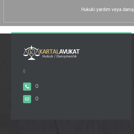
Hukuki yardım veya danışma
0
0
0