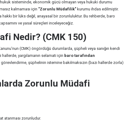
rk hukuk sisteminde, ekonomik gücü olmayan veya hukuki durumu
nmasız kalmaması için
"Zorunlu Müdafilik"
kurumu ihdas edilmiştir.
 hakkı bir lüks değil, anayasal bir zorunluluktur. Bu rehberde, baro
kapsamını ve yasal süreçleri inceleyeceğiz.
afi Nedir? (CMK 150)
anunu'nun (CMK) öngördüğü durumlarda, şüpheli veya sanığın kendi
 hallerde, yargılamanın selamati için
baro tarafından
 görevlendirme, şüphelinin istemine bakılmaksızın (bazı hallerde zorla)
larda Zorunlu Müdafi
kat atanması zorunludur.