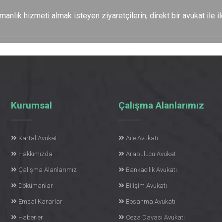
nlık hizmeti almak isteyen ziyaretçilerin, direkt bir avukat ile il
Kurumsal
Çalışma Alanlarımız
Kartal Avukat
Aile Avukatı
Hakkımızda
Arabulucu Avukat
Çalışma Alanlarımız
Bankacılık Avukatı
Dökümanlar
Bilişim Avukatı
Emsal Kararlar
Boşanma Avukatı
Haberler
Ceza Davası Avukatı