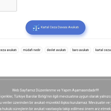
Kartal Ceza Davası Avukatı
ceza avukatı
müdafi nedir
devlet avukatı
baro avukatı
kartal ceza
Web Sayfamız Düzenlenme ve Yapım Aşamasındadır!!!!
 içerikler, Türkiye Barolar Birliği’nin ilgili mevzuatına uygun olarak yaln
bu veriler üzerinden bir avukat-müvekkil ilişkisi kurulamaz. Mevzuatın v
a hukuki süreçlerin bir avukat vasıtasıyla takip edilmesi önem arz etmekt