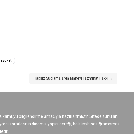
 avukatı
Haksız Suçlamalarda Manevi Tazminat Hakkı →
ızca kamuyu bilgilendirme amacıyla hazırlanmıştır. Sitede sunulan
e yargı kararlarının dinamik yapısı gereği, hak kaybına uğramamak
edir.