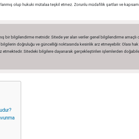
rlanmış olup hukuki mütalaa teşkil etmez. Zorunlu müdafilik şartları ve kapsamı
ış bir bilgilendirme metnidir. Sitede yer alan veriler genel bilgilendirme amaçlı
lgilerin doğruluğu ve güncelliği noktasında kesinlik arz etmeyebilir. Olası hak 
etmektedir. Sitedeki bilgilere dayanarak gerçekleştirilen işlemlerden doğabilec
ludur?
Savunma