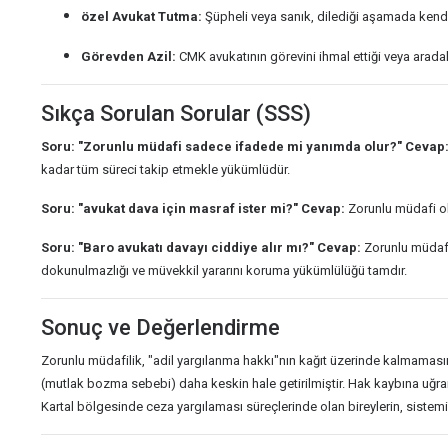
özel Avukat Tutma:
Şüpheli veya sanık, dilediği aşamada kendi 
Görevden Azil:
CMK avukatının görevini ihmal ettiği veya aradaki
Sıkça Sorulan Sorular (SSS)
Soru: "Zorunlu müdafi sadece ifadede mi yanımda olur?"
Cevap
kadar tüm süreci takip etmekle yükümlüdür.
Soru: "avukat dava için masraf ister mi?"
Cevap:
Zorunlu müdafi ol
Soru: "Baro avukatı davayı ciddiye alır mı?"
Cevap:
Zorunlu müdafi,
dokunulmazlığı ve müvekkil yararını koruma yükümlülüğü tamdır.
Sonuç ve Değerlendirme
Zorunlu müdafilik, "adil yargılanma hakkı"nın kağıt üzerinde kalmamasın
(mutlak bozma sebebi) daha keskin hale getirilmiştir. Hak kaybına uğra
Kartal bölgesinde ceza yargılaması süreçlerinde olan bireylerin, sist