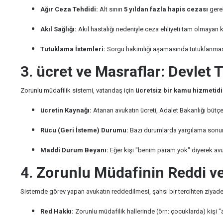
Ağır Ceza Tehdidi:
Alt sınırı
5 yıldan fazla hapis cezası
gerek
Akıl Sağlığı:
Akıl hastalığı nedeniyle ceza ehliyeti tam olmayan ki
Tutuklama İstemleri:
Sorgu hakimliği aşamasında tutuklanması t
3. ücret ve Masraflar: Devlet
Zorunlu müdafilik sistemi, vatandaş için
ücretsiz bir kamu hizmetidi
ücretin Kaynağı:
Atanan avukatın ücreti, Adalet Bakanlığı bütçe
Rücu (Geri İsteme) Durumu:
Bazı durumlarda yargılama sonunda
Maddi Durum Beyanı:
Eğer kişi "benim param yok" diyerek avuk
4. Zorunlu Müdafinin Reddi ve
Sistemde görev yapan avukatın reddedilmesi, şahsi bir tercihten ziyade
Red Hakkı:
Zorunlu müdafilik hallerinde (örn: çocuklarda) kişi