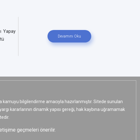
rı Yapay
Devamını Oku
tü
ızca kamuyu bilgilendirme amacıyla hazırlanmıştır. Sitede sunulan
e yargı kararlarının dinamik yapısı gereği, hak kaybına uğramamak
edir.
etişime geçmeleri önerilir.