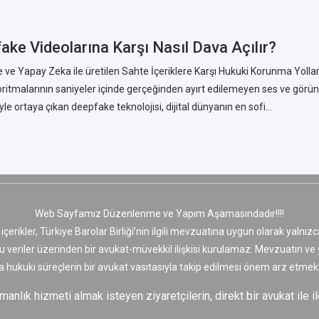
ake Videolarına Karşı Nasıl Dava Açılır?
ve Yapay Zeka ile üretilen Sahte İçeriklere Karşı Hukuki Korunma Yolla
ritmalarının saniyeler içinde gerçeğinden ayırt edilemeyen ses ve görün
le ortaya çıkan deepfake teknolojisi, dijital dünyanın en sofi...
Web Sayfamız Düzenlenme ve Yapım Aşamasındadır!!!!
 içerikler, Türkiye Barolar Birliği’nin ilgili mevzuatına uygun olarak yaln
bu veriler üzerinden bir avukat-müvekkil ilişkisi kurulamaz. Mevzuatın v
a hukuki süreçlerin bir avukat vasıtasıyla takip edilmesi önem arz etmekt
nlık hizmeti almak isteyen ziyaretçilerin, direkt bir avukat ile il