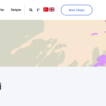
ler
İletişim
Bize Ulaşın
i