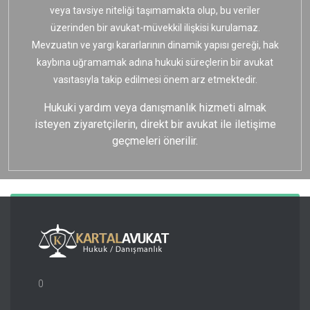
veya tavsiye niteliği taşımamakta olup, bu veriler
üzerinden bir avukat-müvekkil ilişkisi kurulamaz.
Mevzuatın ve yargı kararlarının dinamik yapısı gereği, hak
kaybına uğramamak adına hukuki süreçlerin bir avukat
vasıtasıyla takip edilmesi önem arz etmektedir.
Hukuki yardım veya danışmanlık hizmeti almak
isteyen ziyaretçilerin, direkt bir avukat ile iletişime
geçmeleri önerilir.
0