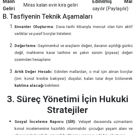
Malın
Edinilmiş Mal
Miras kalan evin kira geliri
Geliri
sayılır (Paylaşılır)
B. Tasfiyenin Teknik Aşamaları
Envanter Oluşturma:
Dava tarihi itibarıyla mevcut olan tüm aktif
varlıklar ve pasif borçlar listelenir.
Değerleme:
Gayrimenkul ve araçların değeri, davanın açıldığı günkü
değil, mahkeme karar tarihine en yakın sürüm (piyasa) değeri
üzerinden hesaplanır.
Artık Değer Hesabı:
Edinilen mallardan, o mal için alınan borçlar
(örn: konut kredisi bakiyesi) düşülür; kalan tutar ikiye bölünerek
katılma alacağı
belirlenir.
3. Süreç Yönetimi İçin Hukuki
Stratejiler
Sosyal İnceleme Raporu (SİR):
Velayet davasında uzmanların
konut incelemesine hazırlıklı olunmalıdır. çocuğun yaşam alanı ve