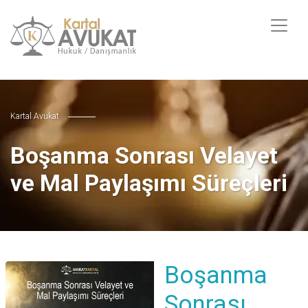
Kartal Avukat
Boşanma Sonrası Velayet
ve Mal Paylaşımı Süreçleri
Boşanma
Sonrası