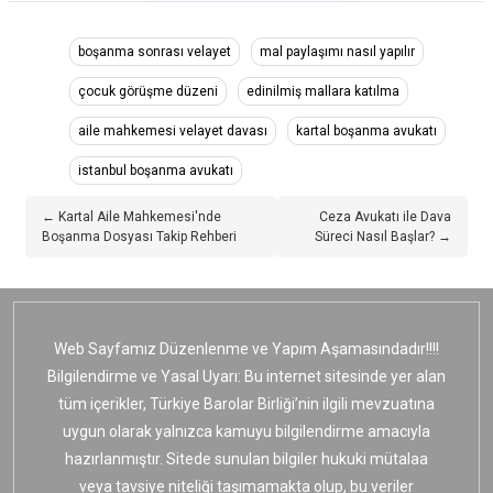
boşanma sonrası velayet
mal paylaşımı nasıl yapılır
çocuk görüşme düzeni
edinilmiş mallara katılma
aile mahkemesi velayet davası
kartal boşanma avukatı
istanbul boşanma avukatı
← Kartal Aile Mahkemesi'nde
Ceza Avukatı ile Dava
Boşanma Dosyası Takip Rehberi
Süreci Nasıl Başlar? →
Web Sayfamız Düzenlenme ve Yapım Aşamasındadır!!!!
Bilgilendirme ve Yasal Uyarı: Bu internet sitesinde yer alan
tüm içerikler, Türkiye Barolar Birliği’nin ilgili mevzuatına
uygun olarak yalnızca kamuyu bilgilendirme amacıyla
hazırlanmıştır. Sitede sunulan bilgiler hukuki mütalaa
veya tavsiye niteliği taşımamakta olup, bu veriler