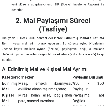
yeni düzene adaptasyonunu SİR (Sosyal İnceleme Raporu) ile
denetler.
2. Mal Paylaşımı Süreci
(Tasfiye)
Türkiye’de 1 Ocak 2002 sonrası evliliklerde
Edinilmiş Mallara Katılma
Rejimi
yasal mal rejimi olarak uygulanır. Bu süreçte eşler, birbirlerinin
üzerine kayıtlı malların aynen (fiziksel) paylaşımını değil, o malların
değerinin yarısı üzerinden doğan bir
nakit alacağı
(katılma alacağı) talep
ederler.
A. Edinilmiş Mal ve Kişisel Mal Ayrımı
Kategori
örnekler
Paylaşım Durumu
Edinilmiş
Maaş, emekli ikramiyesi,
%50 - %50
Mal
evlilikte alınan taşınmaz/araç
Paylaşılır
Kişisel
Miras kalan arsa, bağışlanan
Paylaşıma Tabi
Mal
para, manevi tazminat
Değildir