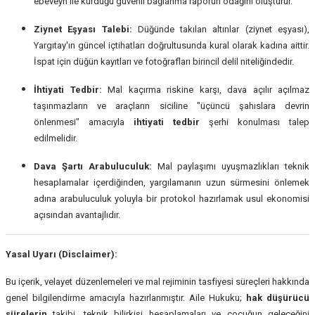
ebeveyn ile kurduğu güvenli bağlanma raporun odağını oluşturur.
Ziynet Eşyası Talebi:
Düğünde takılan altınlar (ziynet eşyası),
Yargıtay'ın güncel içtihatları doğrultusunda kural olarak kadına aittir.
İspat için düğün kayıtları ve fotoğrafları birincil delil niteliğindedir.
İhtiyati Tedbir:
Mal kaçırma riskine karşı, dava açılır açılmaz
taşınmazların ve araçların siciline "üçüncü şahıslara devrin
önlenmesi" amacıyla
ihtiyati tedbir
şerhi konulması talep
edilmelidir.
Dava Şartı Arabuluculuk:
Mal paylaşımı uyuşmazlıkları teknik
hesaplamalar içerdiğinden, yargılamanın uzun sürmesini önlemek
adına arabuluculuk yoluyla bir protokol hazırlamak usul ekonomisi
açısından avantajlıdır.
Yasal Uyarı (Disclaimer):
Bu içerik, velayet düzenlemeleri ve mal rejiminin tasfiyesi süreçleri hakkında
genel bilgilendirme amacıyla hazırlanmıştır. Aile Hukuku;
hak düşürücü
sürelerin
takibi, teknik bilirkişi hesaplamaları ve çocuğun geleceğini