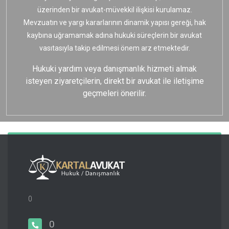
üzerinden bir avukat-müvekkil ilişkisi kurulamaz.
Mevzuatın ve yargı kararlarının dinamik yapısı gereği, hak
kaybına uğramamak adına hukuki süreçlerin bir avukat
vasıtasıyla takip edilmesi önem arz etmektedir.
Hukuki yardım veya danışmanlık hizmeti almak
isteyen ziyaretçilerin, direkt bir avukat ile iletişime
geçmeleri önerilir.
0
0