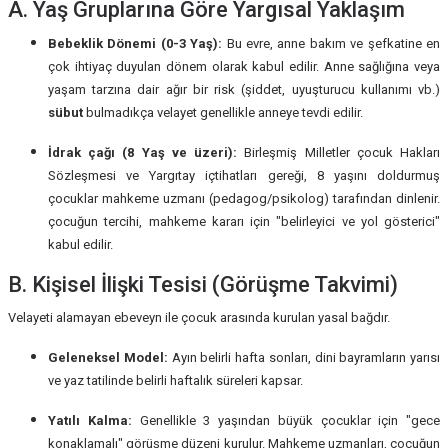
A. Yaş Gruplarına Göre Yargısal Yaklaşım
Bebeklik Dönemi (0-3 Yaş):
Bu evre, anne bakım ve şefkatine en
çok ihtiyaç duyulan dönem olarak kabul edilir. Anne sağlığına veya
yaşam tarzına dair ağır bir risk (şiddet, uyuşturucu kullanımı vb.)
sübut
bulmadıkça velayet genellikle anneye tevdi edilir.
İdrak çağı (8 Yaş ve üzeri):
Birleşmiş Milletler çocuk Hakları
Sözleşmesi ve Yargıtay içtihatları gereği, 8 yaşını doldurmuş
çocuklar mahkeme uzmanı (pedagog/psikolog) tarafından dinlenir.
çocuğun tercihi, mahkeme kararı için "belirleyici ve yol gösterici"
kabul edilir.
B. Kişisel İlişki Tesisi (Görüşme Takvimi)
Velayeti alamayan ebeveyn ile çocuk arasında kurulan yasal bağdır.
Geleneksel Model:
Ayın belirli hafta sonları, dini bayramların yarısı
ve yaz tatilinde belirli haftalık süreleri kapsar.
Yatılı Kalma:
Genellikle 3 yaşından büyük çocuklar için "gece
konaklamalı" görüşme düzeni kurulur. Mahkeme uzmanları, çocuğun