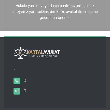
Hukuki yardım veya danışmanlık hizmeti almak
isteyen ziyaretçilerin, direkt bir avukat ile iletişime
geçmeleri önerilir.
0
0
0