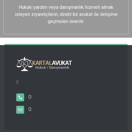
Hukuki yardım veya danışmanlık hizmeti almak
isteyen ziyaretçilerin, direkt bir avukat ile iletişime
geçmeleri önerilir.
0
0
0