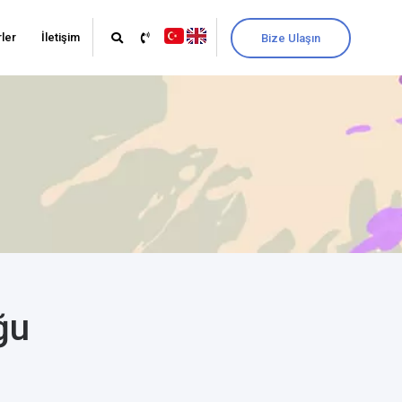
ler
İletişim
Bize Ulaşın
ğu