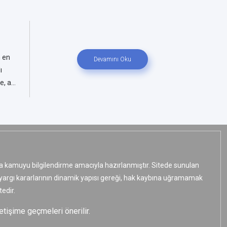
n en
Devamını Oku
ı
 a...
ızca kamuyu bilgilendirme amacıyla hazırlanmıştır. Sitede sunulan
e yargı kararlarının dinamik yapısı gereği, hak kaybına uğramamak
edir.
etişime geçmeleri önerilir.