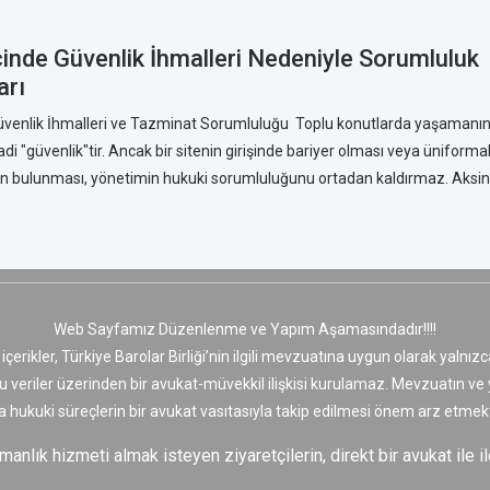
çinde Güvenlik İhmalleri Nedeniyle Sorumluluk
arı
Güvenlik İhmalleri ve Tazminat Sorumluluğu Toplu konutlarda yaşamanı
di "güvenlik"tir. Ancak bir sitenin girişinde bariyer olması veya üniformal
n bulunması, yönetimin hukuki sorumluluğunu ortadan kaldırmaz. Aksine,
Web Sayfamız Düzenlenme ve Yapım Aşamasındadır!!!!
 içerikler, Türkiye Barolar Birliği’nin ilgili mevzuatına uygun olarak yaln
bu veriler üzerinden bir avukat-müvekkil ilişkisi kurulamaz. Mevzuatın v
a hukuki süreçlerin bir avukat vasıtasıyla takip edilmesi önem arz etmekt
nlık hizmeti almak isteyen ziyaretçilerin, direkt bir avukat ile il