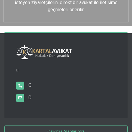
isteyen ziyaretçilerin, direkt bir avukat ile iletişime
geçmeleri önerilir.
0
0
0
Çalışma Alanlarımız