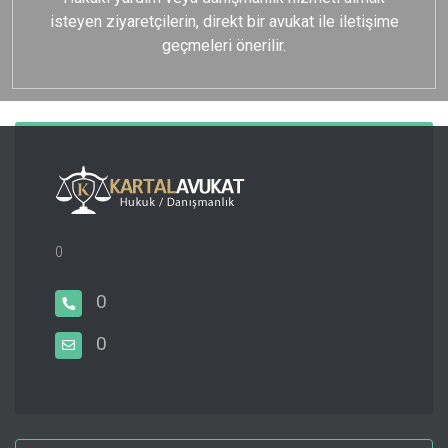
isteyen ziyaretçilerin, direkt bir avukat ile iletişime
geçmeleri önerilir.
0
0
0