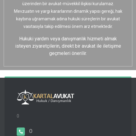
üzerinden bir avukat-müvekkil ilişkisi kurulamaz.
Mevzuatın ve yargı kararlarının dinamik yapısı gereği, hak
kaybına uğramamak adına hukuki süreçlerin bir avukat
vasıtasıyla takip edilmesi önem arz etmektedir.
Hukuki yardım veya danışmanlık hizmeti almak
isteyen ziyaretçilerin, direkt bir avukat ile iletişime
geçmeleri önerilir.
0
0