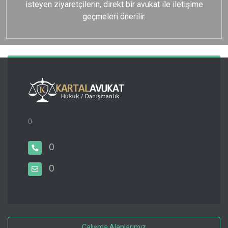
isteyen ziyaretçilerin, direkt bir avukat ile iletişime
geçmeleri önerilir.
0
0
0
Çalışma Alanlarımız