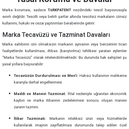
Marka koruması, sadece
TüRKPATENT
nezdindeki tescil başvurusuyla
sınırlı değildir. Tescilli veya belirli şartlar altında tescilsiz markaların izinsiz
kullanımı, hukuki ve cezai yaptırımları beraberinde getirir.
Marka Tecavüzü ve Tazminat Davaları
Marka sahibinin izni olmaksızın markanın aynısının veya benzerinin ticari
faaliyetlerde kullanılması, iltibas (karıştırılma) tehlikesi yaratan eylemler
"Marka Tecavüzü" olarak nitelendirilmektedir. Bu durumda hak sahipleri şu
yasal yollara başvurabilir:
Tecavüzün Durdurulması ve Men'i:
Haksız kullanımın mahkeme
kararıyla derhal engellenmesi.
Maddi ve Manevi Tazminat:
İhlal nedeniyle uğranılan ekonomik
kaybın ve marka itibarının zedelenmesi sonucu oluşan manevi
zararın tazmini.
İtibar Tazminatı:
Markanın niteliksiz ürün veya hizmetlerde
kullanılarak imajının zayıflatılması durumunda talep edilen özel