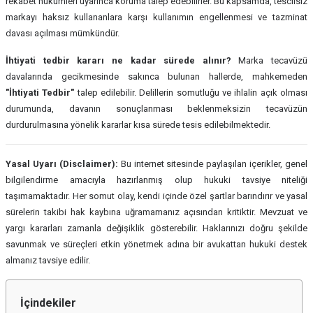
rekabet hükümleri uyarınca koruma talep edebilirler. Bu kapsamda, tescilsiz
markayı haksız kullananlara karşı kullanımın engellenmesi ve tazminat
davası açılması mümkündür.
İhtiyati tedbir kararı ne kadar sürede alınır?
Marka tecavüzü
davalarında gecikmesinde sakınca bulunan hallerde, mahkemeden
"İhtiyati Tedbir"
talep edilebilir. Delillerin somutluğu ve ihlalin açık olması
durumunda, davanın sonuçlanması beklenmeksizin tecavüzün
durdurulmasına yönelik kararlar kısa sürede tesis edilebilmektedir.
Yasal Uyarı (Disclaimer):
Bu internet sitesinde paylaşılan içerikler, genel
bilgilendirme amacıyla hazırlanmış olup hukuki tavsiye niteliği
taşımamaktadır. Her somut olay, kendi içinde özel şartlar barındırır ve yasal
sürelerin takibi hak kaybına uğramamanız açısından kritiktir. Mevzuat ve
yargı kararları zamanla değişiklik gösterebilir. Haklarınızı doğru şekilde
savunmak ve süreçleri etkin yönetmek adına bir avukattan hukuki destek
almanız tavsiye edilir.
İçindekiler