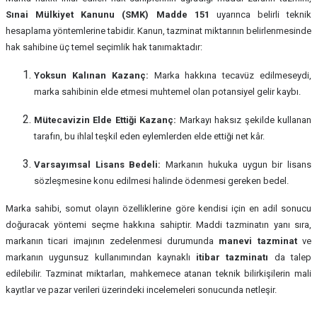
Sınai Mülkiyet Kanunu (SMK) Madde 151
uyarınca belirli teknik
hesaplama yöntemlerine tabidir. Kanun, tazminat miktarının belirlenmesinde
hak sahibine üç temel seçimlik hak tanımaktadır:
Yoksun Kalınan Kazanç:
Marka hakkına tecavüz edilmeseydi,
marka sahibinin elde etmesi muhtemel olan potansiyel gelir kaybı.
Mütecavizin Elde Ettiği Kazanç:
Markayı haksız şekilde kullanan
tarafın, bu ihlal teşkil eden eylemlerden elde ettiği net kâr.
Varsayımsal Lisans Bedeli:
Markanın hukuka uygun bir lisans
sözleşmesine konu edilmesi halinde ödenmesi gereken bedel.
Marka sahibi, somut olayın özelliklerine göre kendisi için en adil sonucu
doğuracak yöntemi seçme hakkına sahiptir. Maddi tazminatın yanı sıra,
markanın ticari imajının zedelenmesi durumunda
manevi tazminat
ve
markanın uygunsuz kullanımından kaynaklı
itibar tazminatı
da talep
edilebilir. Tazminat miktarları, mahkemece atanan teknik bilirkişilerin mali
kayıtlar ve pazar verileri üzerindeki incelemeleri sonucunda netleşir.