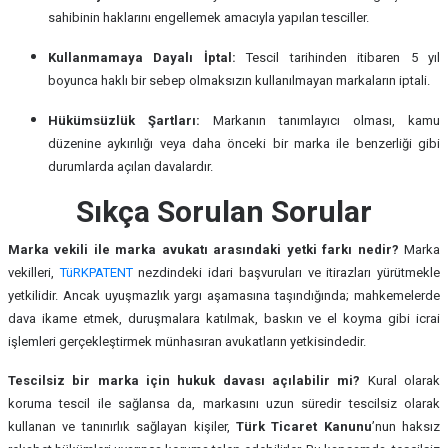
sahibinin haklarını engellemek amacıyla yapılan tesciller.
Kullanmamaya Dayalı İptal:
Tescil tarihinden itibaren 5 yıl
boyunca haklı bir sebep olmaksızın kullanılmayan markaların iptali.
Hükümsüzlük Şartları:
Markanın tanımlayıcı olması, kamu
düzenine aykırılığı veya daha önceki bir marka ile benzerliği gibi
durumlarda açılan davalardır.
Sıkça Sorulan Sorular
Marka vekili ile marka avukatı arasındaki yetki farkı nedir?
Marka
vekilleri,
TüRKPATENT
nezdindeki idari başvuruları ve itirazları yürütmekle
yetkilidir. Ancak uyuşmazlık yargı aşamasına taşındığında; mahkemelerde
dava ikame etmek, duruşmalara katılmak, baskın ve el koyma gibi icrai
işlemleri gerçekleştirmek münhasıran avukatların yetkisindedir.
Tescilsiz bir marka için hukuk davası açılabilir mi?
Kural olarak
koruma tescil ile sağlansa da, markasını uzun süredir tescilsiz olarak
kullanan ve tanınırlık sağlayan kişiler,
Türk Ticaret Kanunu
’nun haksız