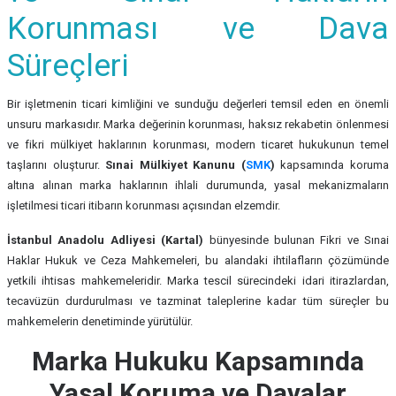
Korunması ve Dava
Süreçleri
Bir işletmenin ticari kimliğini ve sunduğu değerleri temsil eden en önemli
unsuru markasıdır. Marka değerinin korunması, haksız rekabetin önlenmesi
ve fikri mülkiyet haklarının korunması, modern ticaret hukukunun temel
taşlarını oluşturur.
Sınai Mülkiyet Kanunu (
SMK
)
kapsamında koruma
altına alınan marka haklarının ihlali durumunda, yasal mekanizmaların
işletilmesi ticari itibarın korunması açısından elzemdir.
İstanbul Anadolu Adliyesi (Kartal)
bünyesinde bulunan Fikri ve Sınai
Haklar Hukuk ve Ceza Mahkemeleri, bu alandaki ihtilafların çözümünde
yetkili ihtisas mahkemeleridir. Marka tescil sürecindeki idari itirazlardan,
tecavüzün durdurulması ve tazminat taleplerine kadar tüm süreçler bu
mahkemelerin denetiminde yürütülür.
Marka Hukuku Kapsamında
Yasal Koruma ve Davalar