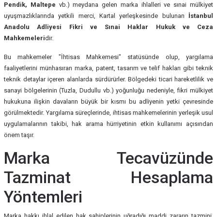
Pendik, Maltepe
vb.) meydana gelen marka ihlalleri ve sınai mülkiyet
uyuşmazlıklarında yetkili merci, Kartal yerleşkesinde bulunan
İstanbul
Anadolu Adliyesi Fikri ve Sınai Haklar Hukuk ve Ceza
Mahkemeleri
dir.
Bu mahkemeler "İhtisas Mahkemesi" statüsünde olup, yargılama
faaliyetlerini münhasıran marka, patent, tasarım ve telif hakları gibi teknik
teknik detaylar içeren alanlarda sürdürürler. Bölgedeki ticari hareketlilik ve
sanayi bölgelerinin (Tuzla, Dudullu vb.) yoğunluğu nedeniyle, fikri mülkiyet
hukukuna ilişkin davaların büyük bir kısmı bu adliyenin yetki çevresinde
görülmektedir. Yargılama süreçlerinde, ihtisas mahkemelerinin yerleşik usul
uygulamalarının takibi, hak arama hürriyetinin etkin kullanımı açısından
önem taşır.
Marka Tecavüzünde
Tazminat Hesaplama
Yöntemleri
Marka hakkı ihlal edilen hak sahiplerinin uğradığı maddi zararın tazmini,