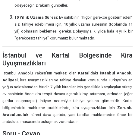
ödeyeceğiniz rakamı günceller.
10 Yıllık Uzama Süresi:
Ev sahibinin "hiçbir gerekçe göstermeden"
sizi tahliye edebilmesi için, 10 yıllık uzama süresinin (toplamda 11
yıl) dolmasını beklemesi gerekir. Dolayısıyla 7. yılda hala 4 yıllık bir
"gerekçesiz tahliye" korumanız bulunmaktadır.
İstanbul ve Kartal Bölgesinde Kira
Uyuşmazlıkları
İstanbul Anadolu Yakası'nın merkezi olan
Kartal
’daki
İstanbul Anadolu
Adliyesi
, kira uyuşmazlıkları ve tahliye davaları konusunda Türkiye'nin en
yoğun noktalarından biridir. 7 yıllık kiracılar için genellikle karşılaşılan süreç,
ev sahibinin önce kira tespit davası açarak kirayı artırması, ardından (eğer
şartlar oluşmuşsa) ihtiyaç nedeniyle tahliye yoluna gitmesidir. Kartal
bölgesindeki mahkeme pratiklerinde, kira uyuşmazlıkları için
Zorunlu
Arabuluculuk
süreci dava şartıdır; yani taraflar mahkemeden önce bir
arabulucu masasında buluşmak zorundadır.
Soru - Cevap