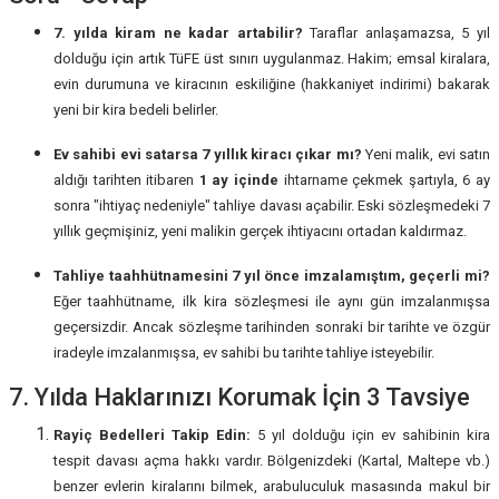
7. yılda kiram ne kadar artabilir?
Taraflar anlaşamazsa, 5 yıl
dolduğu için artık TüFE üst sınırı uygulanmaz. Hakim; emsal kiralara,
evin durumuna ve kiracının eskiliğine (hakkaniyet indirimi) bakarak
yeni bir kira bedeli belirler.
Ev sahibi evi satarsa 7 yıllık kiracı çıkar mı?
Yeni malik, evi satın
aldığı tarihten itibaren
1 ay içinde
ihtarname çekmek şartıyla, 6 ay
sonra "ihtiyaç nedeniyle" tahliye davası açabilir. Eski sözleşmedeki 7
yıllık geçmişiniz, yeni malikin gerçek ihtiyacını ortadan kaldırmaz.
Tahliye taahhütnamesini 7 yıl önce imzalamıştım, geçerli mi?
Eğer taahhütname, ilk kira sözleşmesi ile aynı gün imzalanmışsa
geçersizdir. Ancak sözleşme tarihinden sonraki bir tarihte ve özgür
iradeyle imzalanmışsa, ev sahibi bu tarihte tahliye isteyebilir.
7. Yılda Haklarınızı Korumak İçin 3 Tavsiye
Rayiç Bedelleri Takip Edin:
5 yıl dolduğu için ev sahibinin kira
tespit davası açma hakkı vardır. Bölgenizdeki (Kartal, Maltepe vb.)
benzer evlerin kiralarını bilmek, arabuluculuk masasında makul bir