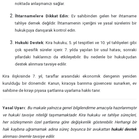
noktada anlaşmanızı sağlar.
İhtarnamelere Dikkat Edin:
Ev sahibinden gelen her ihtarname
tahliye demek değildir. İhtarnamenin içeriğini ve yasal sürelerini bir
hukukçuya danışarak kontrol edin.
Hukuki Destek:
Kira hukuku; 5. yıl tespitleri ve 10. yıl tahliyeleri gibi
çok spesifik süreler içerir. 7. yılda yapılan bir usul hatası, sonraki
yıllardaki haklarınızı da etkileyebilir. Bu nedenle bir hukukçudan
destek alınması tavsiye edilir.
Kira ilişkisinde 7. yıl, taraflar arasındaki ekonomik dengenin yeniden
kurulduğu bir dönemdir. Kanun, kiracıya barınma güvencesi sunarken, ev
sahibine de kirayı piyasa şartlarına uyarlama hakkı tanır.
Yasal Uyarı:
Bu makale yalnızca genel bilgilendirme amacıyla hazırlanmıştır
ve hukuki tavsiye niteliği taşımamaktadır. Kira hukuku ve tahliye süreçleri,
her sözleşmenin özel şartlarına göre değişkenlik gösterebilir. Herhangi bir
hak kaybına uğramamak adına süreç boyunca bir avukattan
hukuki destek
alınması önemle tavsiye edilir.