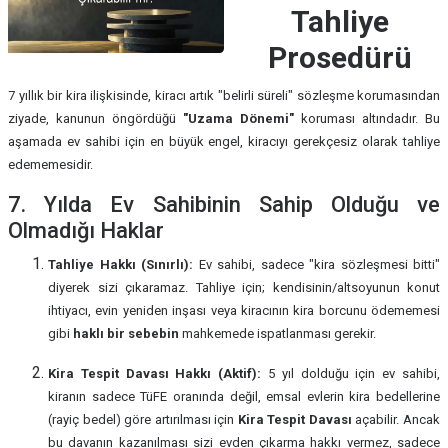
Tahliye
Prosedürü
7 yıllık bir kira ilişkisinde, kiracı artık "belirli süreli" sözleşme korumasından
ziyade, kanunun öngördüğü
"Uzama Dönemi"
koruması altındadır. Bu
aşamada ev sahibi için en büyük engel, kiracıyı gerekçesiz olarak tahliye
edememesidir.
7. Yılda Ev Sahibinin Sahip Olduğu ve
Olmadığı Haklar
Tahliye Hakkı (Sınırlı):
Ev sahibi, sadece "kira sözleşmesi bitti"
diyerek sizi çıkaramaz. Tahliye için; kendisinin/altsoyunun konut
ihtiyacı, evin yeniden inşası veya kiracının kira borcunu ödememesi
gibi
haklı bir sebebin
mahkemede ispatlanması gerekir.
Kira Tespit Davası Hakkı (Aktif):
5 yıl dolduğu için ev sahibi,
kiranın sadece TüFE oranında değil, emsal evlerin kira bedellerine
(rayiç bedel) göre artırılması için
Kira Tespit Davası
açabilir. Ancak
bu davanın kazanılması sizi evden çıkarma hakkı vermez, sadece