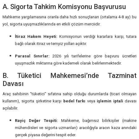
A. Sigorta Tahkim Komisyonu Başvurusu
Mahkeme yargılamasına oranla daha hızlı sonuçlanan (ortalama 4-8 ay) bu
yol, sigorta uyuşmazlıklarında en etkili çözüm merciidir.
İtiraz Hakem Heyeti:
Komisyonun verdiği kararlara karşı, tutara
bağlı olarak itiraz ve temyiz yolları açıktır.
Parasal Sınırlar:
2026 yılı tarifelerine göre başvuru ücretleri
uyuşmazlık miktarına göre kademeli olarak belirlenmektedir.
B. Tüketici Mahkemesi’nde Tazminat
Davası
Araç sahibinin "tüketici" sıfatına sahip olduğu durumlarda (ticari olmayan
kullanım), sigorta şirketine karşı
bedel farkı
veya
işlemin iptali
davası
açılabilir.
Rayiç Değer Tespiti:
Mahkeme, bağımsız bilirkişiler (makine
mühendisleri ve sigorta uzmanları) aracılığıyla aracın kaza anındaki
gerçek piyasa değerini tespit eder.