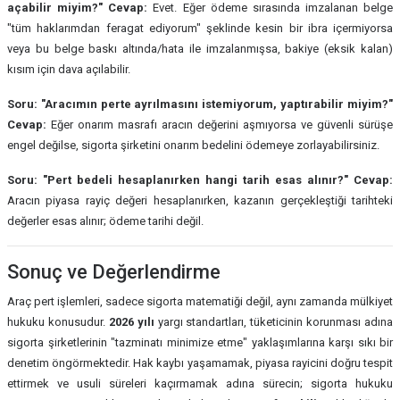
açabilir miyim?"
Cevap:
Evet. Eğer ödeme sırasında imzalanan belge
"tüm haklarımdan feragat ediyorum" şeklinde kesin bir ibra içermiyorsa
veya bu belge baskı altında/hata ile imzalanmışsa, bakiye (eksik kalan)
kısım için dava açılabilir.
Soru: "Aracımın perte ayrılmasını istemiyorum, yaptırabilir miyim?"
Cevap:
Eğer onarım masrafı aracın değerini aşmıyorsa ve güvenli sürüşe
engel değilse, sigorta şirketini onarım bedelini ödemeye zorlayabilirsiniz.
Soru: "Pert bedeli hesaplanırken hangi tarih esas alınır?"
Cevap:
Aracın piyasa rayiç değeri hesaplanırken, kazanın gerçekleştiği tarihteki
değerler esas alınır; ödeme tarihi değil.
Sonuç ve Değerlendirme
Araç pert işlemleri, sadece sigorta matematiği değil, aynı zamanda mülkiyet
hukuku konusudur.
2026 yılı
yargı standartları, tüketicinin korunması adına
sigorta şirketlerinin "tazminatı minimize etme" yaklaşımlarına karşı sıkı bir
denetim öngörmektedir. Hak kaybı yaşamamak, piyasa rayicini doğru tespit
ettirmek ve usuli süreleri kaçırmamak adına sürecin; sigorta hukuku