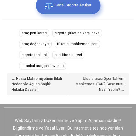
Kartal Sigorta Avukatı
araç pert kararı
sigorta şirketine karşı dava
araç değer kaybı
tüketici mahkemesi pert
sigorta tahkimi
pert itiraz süreci
İstanbul araç pert avukatı
← Hasta Mahremiyetinin İhlali
Uluslararası Spor Tahkim
Nedeniyle Açılan Sağlık
Mahkemesi (CAS) Başvurusu
Hukuku Davaları
Nasıl Yapılır? →
Web Sayfamız Düzenlenme ve Yapım Aşamasındadır!!!!
Bilgilendirme ve Yasal Uyarı: Bu internet sitesinde yer alan
tüm içerikler, Türkiye Barolar Birliği’nin ilgili mevzuatına