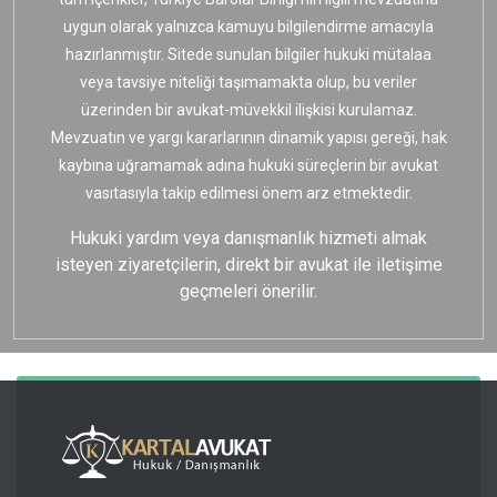
uygun olarak yalnızca kamuyu bilgilendirme amacıyla
hazırlanmıştır. Sitede sunulan bilgiler hukuki mütalaa
veya tavsiye niteliği taşımamakta olup, bu veriler
üzerinden bir avukat-müvekkil ilişkisi kurulamaz.
Mevzuatın ve yargı kararlarının dinamik yapısı gereği, hak
kaybına uğramamak adına hukuki süreçlerin bir avukat
vasıtasıyla takip edilmesi önem arz etmektedir.
Hukuki yardım veya danışmanlık hizmeti almak
isteyen ziyaretçilerin, direkt bir avukat ile iletişime
geçmeleri önerilir.