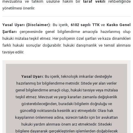
mevzuatına ve tahkim usulüne hakim bir
taraf vekili
rehberliğinde
yönetilmesi önerilir.
Yasal Uyarı (Disclaimer):
Bu içerik,
6102 sayılı TTK
ve
Kasko Genel
Şartları
çerçevesinde genel bilgilendirme amacıyla hazırlanmış olup
hukuki mütalaa teşkil etmez. Her poliçenin özel şartları ve kaza dinamikleri
farklı hukuki sonuçlar doğurabilir. hukuki danışmanlık ve temsil alınması
tavsiye edilir.
Yasal Uyarı:
Bu içerik, teknolojik imkanlar desteğiyle
hazırlanmış bir bilgilendirme metnidir. Sitede yer alan veriler
genel bilgilendirme amaçlı olup, hukuki tavsiye veya mütalaa
teşkil etmez. Mevzuat ve yargı kararları zamanla değişkenlik
gösterebileceğinden, buradaki bilgilerin doğruluğu ve
güncelliği noktasında kesinlik arz etmeyebilir. Olası hak
kayıplarının önlenmesi adına, sürecin takibi için bir avukattan
hukuki yardım alınması önem arz etmektedir. Sitedeki
bilgilere dayanarak gerçekleştirilen işlemlerden doğabilecek