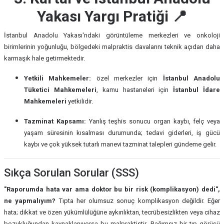
Yakası Yargı Pratiği 📍
İstanbul Anadolu Yakası'ndaki görüntüleme merkezleri ve onkoloji
birimlerinin yoğunluğu, bölgedeki malpraktis davalarını teknik açıdan daha
karmaşık hale getirmektedir.
Yetkili Mahkemeler:
özel merkezler için
İstanbul Anadolu
Tüketici Mahkemeleri
, kamu hastaneleri için
İstanbul İdare
Mahkemeleri
yetkilidir.
Tazminat Kapsamı:
Yanlış teşhis sonucu organ kaybı, felç veya
yaşam süresinin kısalması durumunda; tedavi giderleri, iş gücü
kaybı ve çok yüksek tutarlı manevi tazminat talepleri gündeme gelir.
Sıkça Sorulan Sorular (SSS)
"Raporumda hata var ama doktor bu bir risk (komplikasyon) dedi",
ne yapmalıyım?
Tıpta her olumsuz sonuç komplikasyon değildir. Eğer
hata; dikkat ve özen yükümlülüğüne aykırılıktan, tecrübesizlikten veya cihaz
bozukluğundan kaynaklanıyorsa bu malpraktistir. Bağımsız bir tıp görüşü