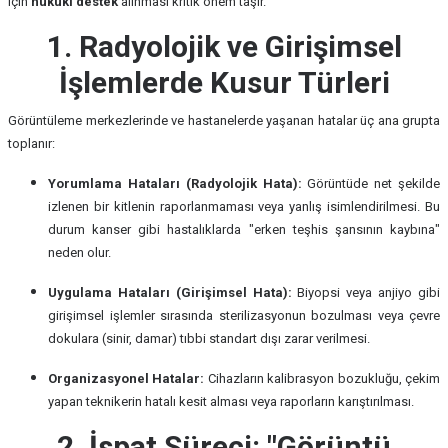
için
hukuki destek
alınması kritik önem taşır.
1. Radyolojik ve Girişimsel
İşlemlerde Kusur Türleri
Görüntüleme merkezlerinde ve hastanelerde yaşanan hatalar üç ana grupta
toplanır:
Yorumlama Hataları (Radyolojik Hata):
Görüntüde net şekilde
izlenen bir kitlenin raporlanmaması veya yanlış isimlendirilmesi. Bu
durum kanser gibi hastalıklarda "erken teşhis şansının kaybına"
neden olur.
Uygulama Hataları (Girişimsel Hata):
Biyopsi veya anjiyo gibi
girişimsel işlemler sırasında sterilizasyonun bozulması veya çevre
dokulara (sinir, damar) tıbbi standart dışı zarar verilmesi.
Organizasyonel Hatalar:
Cihazların kalibrasyon bozukluğu, çekim
yapan teknikerin hatalı kesit alması veya raporların karıştırılması.
2. İspat Süreci: "Görüntü