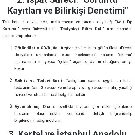
Kayıtları ve Bilirkişi Denetimi"
Tanı hataları davalarında, mahkemenin en önemli dayanağı
"Adli Tıp
Kurumu"
veya üniversitelerin
"Radyoloji Bilim Dalı"
uzmanlarından
alınacak raporlardır:
Görüntülerin CD/Dijital Arşivi:
çekilen ham görüntülerin (Dicom
dosyaları) uzmanlarca tekrar incelenmesi, hatanın "okuma"
aşamasında mı yoksa "çekim" aşamasında mı olduğunu ortaya
koyar.
Epikriz ve Tedavi Seyri:
Yanlış tanı sonrası uygulanan hatalı
tedavinin (örn: Gereksiz kemoterapi veya gereksiz cerrahi) yarattığı
fiziksel ve ruhsal tahribat belgelenmelidir.
Aydınlatılmış Onam:
özellikle biyopsi gibi riskli işlemlerde,
hastanın olası riskler konusunda detaylı bilgilendirilip
bilgilendirilmediği incelenir.
3. Kartal ve İstanbul Anadolu