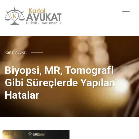
Kartal Avukat
Biyopsi, MR, Tomografi
Gibi Süreçlerde Yapılan
Hatalar