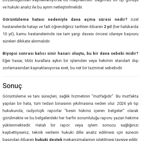
ve hukuki analiz ile bu ayrım netleştirilmelidir.
Görüntüleme hatası nedeniyle dava açma süresi nedir?
özel
hastanelerde hatayı ve faili öğrendiğiniz tarihten itibaren
2 yıl
(her halükarda
10 yıl); kamu hastanelerinde ise tam yargı davası öncesi idareye başvuru
süreleri dikkate alınmalıdır.
Biyopsi sonrası kalıcı sinir hasarı oluştu, bu bir dava sebebi midir?
Eğer hasar, tıbbi kurallara aykırı bir işlemden veya hekimin standart dışı
zorlamasından kaynaklanıyorsa evet, bu net bir tazminat sebebidir.
Sonuç
Görüntüleme ve tanı süreçleri, sağlık hizmetinin "mutfağıdır". Bu mutfakta
yapılan bir hata, tüm tedavi binasının yıkılmasına neden olur. 2026 yılı tıp
hukukunda, radyolojik raporlar "kesin hükmü içeren belgeler" olarak
görülmekte ve bu belgelerdeki her harfin sorumluluğu raporu yazan hekime
yüklenmektedir. Hatalı bir rapor veya işlem sonucu sağlığınızı
kaybettiyseniz, teknik verilerin hukuki dille analiz edilmesi için sürecin
başından itibaren
hukuki destek
mekanizmalarının işletilmesi tavsiye edilir.