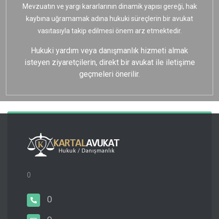
Mevzuatın ve yargı kararlarının dinamik yapısı gereği, hak
kaybına uğramamak adına hukuki süreçlerin bir avukat
vasıtasıyla takip edilmesi önem arz etmektedir.
Hukuki yardım veya danışmanlık hizmeti almak
isteyen ziyaretçilerin, direkt bir avukat ile iletişime
geçmeleri önerilir.
0
0