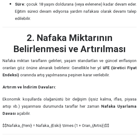
Süre:
çocuk 18 yaşını doldurana (veya evlenene) kadar devam eder.
Eğitim süreci devam ediyorsa yardım nafakası olarak devamı talep
edilebilir.
2. Nafaka Miktarının
Belirlenmesi ve Artırılması
Nafaka miktarı tarafların gelirleri, yaşam standartları ve güncel enflasyon
oranları göz önüne alınarak belirlenir. Genellikle her yıl
üFE (üretici Fiyat
Endeksi)
oranında artış yapılmasına peşinen karar verilebilir.
Artırım ve İndirim Davaları:
Ekonomik koşullarda olağanüstü bir değişim (işsiz kalma, iflas, piyasa
artışı vb.) yaşanması durumunda taraflar her zaman
Nafaka Uyarlama
Davası
açabilir.
$$Nafaka_{Yeni} = Nafaka_{Eski} \times (1 + Oran_{Artis})$$