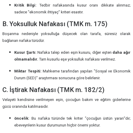
Kritik Bilgi:
Tedbir nafakasında kusur oranı dikkate alınmaz;
sadece "ekonomik ihtiyaç" kriteri esastır.
B. Yoksulluk Nafakası (TMK m. 175)
Boşanma nedeniyle yoksulluğa düşecek olan tarafa, süresiz olarak
bağlanan nafaka türüdür.
Kusur Şartı:
Nafaka talep eden eşin kusuru, diğer eşten
daha ağır
olmamalıdır.
Tam kusurlu eşe yoksulluk nafakası verilmez.
Miktar Tespiti:
Mahkeme tarafından yapılan "Sosyal ve Ekonomik
Durum (SED)" araştırması sonucuna göre belirlenir.
C. İştirak Nafakası (TMK m. 182/2)
Velayeti kendisine verilmeyen eşin, çocuğun bakım ve eğitim giderlerine
gücü oranında katılmasıdır.
öncelik:
Bu nafaka türünde tek kriter "çocuğun üstün yararı"dır;
ebeveynlerin kusur durumunun hiçbir önemi yoktur.