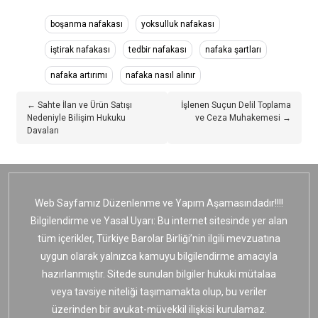
boşanma nafakası
yoksulluk nafakası
iştirak nafakası
tedbir nafakası
nafaka şartları
nafaka artırımı
nafaka nasıl alınır
← Sahte İlan ve Ürün Satışı
İşlenen Suçun Delil Toplama
Nedeniyle Bilişim Hukuku
ve Ceza Muhakemesi →
Davaları
Web Sayfamız Düzenlenme ve Yapım Aşamasındadır!!!!
Bilgilendirme ve Yasal Uyarı: Bu internet sitesinde yer alan
tüm içerikler, Türkiye Barolar Birliği’nin ilgili mevzuatına
uygun olarak yalnızca kamuyu bilgilendirme amacıyla
hazırlanmıştır. Sitede sunulan bilgiler hukuki mütalaa
veya tavsiye niteliği taşımamakta olup, bu veriler
üzerinden bir avukat-müvekkil ilişkisi kurulamaz.