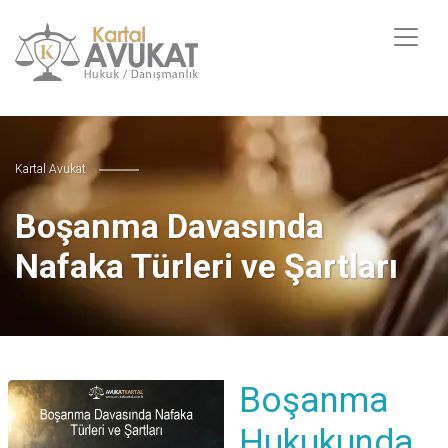
Kartal Avukat
Boşanma Davasında
Nafaka Türleri ve Şartları
Boşanma
Hukukunda