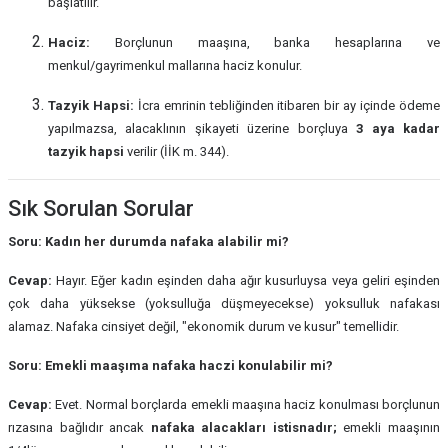
başlatılır.
Haciz:
Borçlunun maaşına, banka hesaplarına ve
menkul/gayrimenkul mallarına haciz konulur.
Tazyik Hapsi:
İcra emrinin tebliğinden itibaren bir ay içinde ödeme
yapılmazsa, alacaklının şikayeti üzerine borçluya
3 aya kadar
tazyik hapsi
verilir (İİK m. 344).
Sık Sorulan Sorular
Soru: Kadın her durumda nafaka alabilir mi?
Cevap:
Hayır. Eğer kadın eşinden daha ağır kusurluysa veya geliri eşinden
çok daha yüksekse (yoksulluğa düşmeyecekse) yoksulluk nafakası
alamaz. Nafaka cinsiyet değil, "ekonomik durum ve kusur" temellidir.
Soru: Emekli maaşıma nafaka haczi konulabilir mi?
Cevap:
Evet. Normal borçlarda emekli maaşına haciz konulması borçlunun
rızasına bağlıdır ancak
nafaka alacakları istisnadır;
emekli maaşının