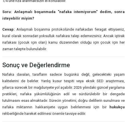
1/4'üne rıza aranmaksızın el konulabilir.
Soru: Anlaşmalı boşanmada "nafaka istemiyorum" dedim, sonra
isteyebilir miyim?
Cevap:
Anlaşmalı boşanma protokolünde nafakadan feragat ettiyseniz,
kural olarak sonradan yoksulluk nafakası talep edemezsiniz. Ancak iştirak
nafakası (çocuk için olan) kamu düzeninden olduğu için çocuk için her
zaman talepte bulunulabilir.
Sonuç ve Değerlendirme
Nafaka davaları, tarafların sadece bugünkü değil, gelecekteki yaşam
kalitelerini de belirler. Yanlış kusur tespiti veya eksik SED araştırması,
yıllarca sürecek bir mağduriyete yol açabilir. 2026 yılındaki güncel yargılama
pratikleri, nafaka yükümlülüğünün adil ve sürdürülebilir bir dengede
tutulmasını esas almaktadır. Sürecin yönetimi, doğru delillerin sunulması ve
nafaka miktarının hakkaniyete uygun belirlenmesi için bir
hukukçu
rehberliğinde hareket edilmesi önemle tavsiye edilir.