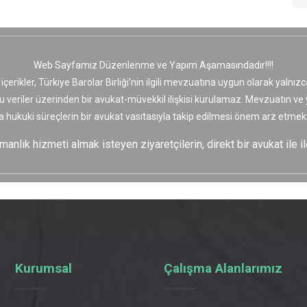
Web Sayfamız Düzenlenme ve Yapım Aşamasındadır!!!!
 içerikler, Türkiye Barolar Birliği’nin ilgili mevzuatına uygun olarak yaln
bu veriler üzerinden bir avukat-müvekkil ilişkisi kurulamaz. Mevzuatın v
a hukuki süreçlerin bir avukat vasıtasıyla takip edilmesi önem arz etmekt
nlık hizmeti almak isteyen ziyaretçilerin, direkt bir avukat ile il
Kurumsal
Çalışma Alanlarımız