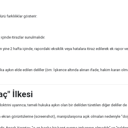
ü farklılıklar gösterir:
içinde itirazlar sunulmalıdır.
 yine 2 hafta içinde, rapordaki eksiklik veya hatalara itiraz edilerek ek rapor veya
a aykırı elde edilen deliller (örn: İşkence altında alınan ifade, hakim kararı o
aç" İlkesi
oktrini uyarınca; temeli hukuka aykırı olan bir delilden türetilen diğer deliller de 
ran görüntülerine (screenshot), manipülasyona açık olmaları nedeniyle "doğrula
lildir. Ancak Yargıtay, "o an başka bir kanıt sunma imkanının olmadığı" ve "saldı