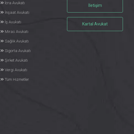
İcra Avukatı
İletişim
İnşaat Avukatı
İş Avukatı
Kartal Avukat
Miras Avukatı
Sağlık Avukatı
Sigorta Avukatı
Şirket Avukatı
Vergi Avukatı
Tüm Hizmetler