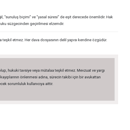
il, "sunuluş biçimi" ve "yasal süresi" de eşit derecede önemlidir. Hak
kuku süzgecinden geçirilmesi elzemdir.
 teşkil etmez. Her dava dosyasının delil yapısı kendine özgüdür.
 olup, hukuki tavsiye veya mütalaa teşkil etmez. Mevzuat ve yargı
kayıplarının önlenmesi adına, sürecin takibi için bir avukattan
ek sorumluluk kullanıcıya aittir.