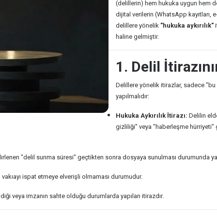
(delillerin) hem hukuka uygun hem de 
dijital verilerin (WhatsApp kayıtları, 
delillere yönelik
"hukuka aykırılık"
i
haline gelmiştir.
1. Delil İtirazı
Delillere yönelik itirazlar, sadece "b
yapılmalıdır:
Hukuka Aykırılık İtirazı:
Delilin el
gizliliği" veya "haberleşme hürriyeti" g
lirlenen "delil sunma süresi" geçtikten sonra dosyaya sunulması durumunda yap
 vakıayı ispat etmeye elverişli olmaması durumudur.
ldiği veya imzanın sahte olduğu durumlarda yapılan itirazdır.