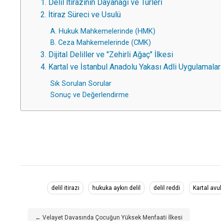
1. Delil İtirazının Dayanağı ve Türleri
2. İtiraz Süreci ve Usulü
A. Hukuk Mahkemelerinde (HMK)
B. Ceza Mahkemelerinde (CMK)
3. Dijital Deliller ve "Zehirli Ağaç" İlkesi
4. Kartal ve İstanbul Anadolu Yakası Adli Uygulamalar
Sık Sorulan Sorular
Sonuç ve Değerlendirme
delil itirazı
hukuka aykırı delil
delil reddi
Kartal avu
← Velayet Davasında Çocuğun Yüksek Menfaati İlkesi