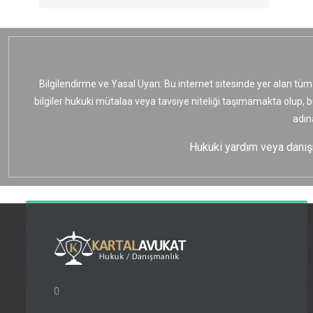
Bilgilendirme ve Yasal Uyarı: Bu internet sitesinde yer alan tüm
bilgiler hukuki mütalaa veya tavsiye niteliği taşımamakta olup, 
adın
Hukuki yardım veya danışma
0