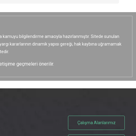
ızca kamuyu bilgilendirme amacıyla hazırlanmıştır. Sitede sunulan
e yargı kararlarının dinamik yapısı gereği, hak kaybına uğramamak
edir.
etişime geçmeleri önerilir.
Çalışma Alanlarımız