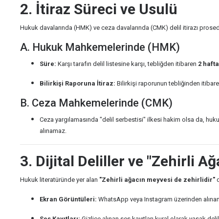
2. İtiraz Süreci ve Usulü
Hukuk davalarında (HMK) ve ceza davalarında (CMK) delil itirazı prosedür
A. Hukuk Mahkemelerinde (HMK)
Süre:
Karşı tarafın delil listesine karşı, tebliğden itibaren
2 hafta
Bilirkişi Raporuna İtiraz:
Bilirkişi raporunun tebliğinden itibaren
B. Ceza Mahkemelerinde (CMK)
Ceza yargılamasında "delil serbestisi" ilkesi hakim olsa da, hukuk
alınamaz.
3. Dijital Deliller ve "Zehirli Ağ
Hukuk literatüründe yer alan
"Zehirli ağacın meyvesi de zehirlidir"
d
Ekran Görüntüleri:
WhatsApp veya Instagram üzerinden alınan ek
Ses Kayıtları:
Gizlice alınan ses kayıtları kural olarak yasak de