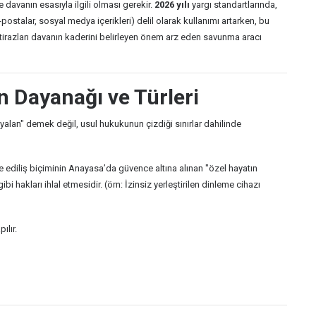
davanın esasıyla ilgili olması gerekir.
2026 yılı
yargı standartlarında,
e-postalar, sosyal medya içerikleri) delil olarak kullanımı artarken, bu
tirazları davanın kaderini belirleyen önem arz eden savunma aracı
nın Dayanağı ve Türleri
u yalan" demek değil, usul hukukunun çizdiği sınırlar dahilinde
de ediliş biçiminin Anayasa’da güvence altına alınan "özel hayatın
ibi hakları ihlal etmesidir. (örn: İzinsiz yerleştirilen dinleme cihazı
ılır.