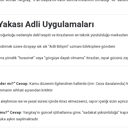
 Yakası Adli Uygulamaları
n yoğunluğu nedeniyle delil tespiti ve itirazlarının en teknik yürütüldüğü merkezlerd
endirmek üzere dosyayı sık sık "Adli Bilişim" uzmanı bilirkişilere gönderir.
ına yönelik "husumet" veya "görgüye dayalı olmama" itirazları, ispat gücünü zayı
eder mi?"
Cevap:
Kamu düzenini ilgilendiren hallerde (örn: Ceza davalarında) h
anın sıhhati açısından kritiktir.
aleyhinize ise ve yasal süresi içinde itiraz etmezseniz, rapor içeriği sizin açı
 mu?"
Cevap:
Yargıtay'ın güncel içtihatlarına göre; "sadakat yükümlülüğü" kaps
uka aykırı sayılmaktadır.