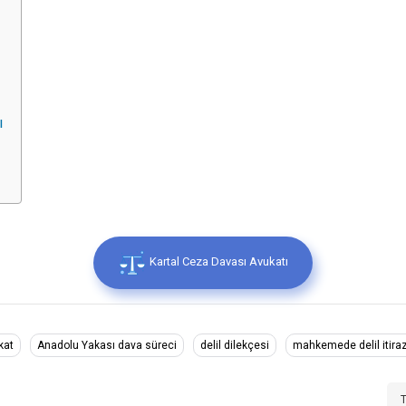
ı
Kartal Ceza Davası Avukatı
kat
Anadolu Yakası dava süreci
delil dilekçesi
mahkemede delil itiraz
T