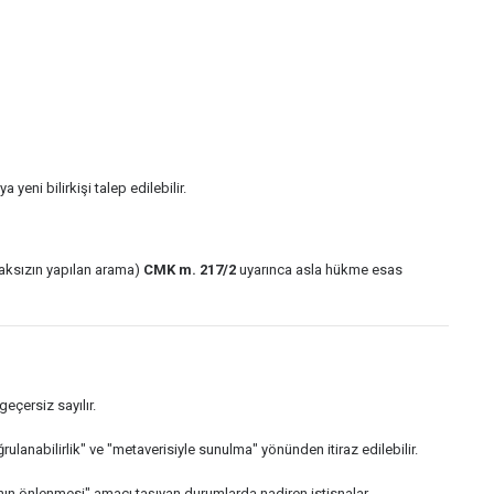
 yeni bilirkişi talep edilebilir.
lmaksızın yapılan arama)
CMK m. 217/2
uyarınca asla hükme esas
geçersiz sayılır.
nabilirlik" ve "metaverisiyle sunulma" yönünden itiraz edilebilir.
rının önlenmesi" amacı taşıyan durumlarda nadiren istisnalar