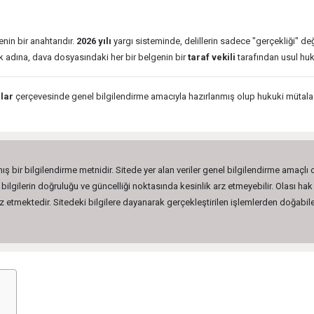
nin bir anahtarıdır.
2026 yılı
yargı sisteminde, delillerin sadece "gerçekliği" değ
 adına, dava dosyasındaki her bir belgenin bir
taraf vekili
tarafından usul hu
nlar
çerçevesinde genel bilgilendirme amacıyla hazırlanmış olup hukuki mütalaa
ış bir bilgilendirme metnidir. Sitede yer alan veriler genel bilgilendirme amaçlı
lgilerin doğruluğu ve güncelliği noktasında kesinlik arz etmeyebilir. Olası hak 
etmektedir. Sitedeki bilgilere dayanarak gerçekleştirilen işlemlerden doğabilec