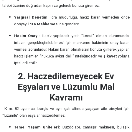
talebi üzerine doğrudan kapınıza gelerek konuta giremez.
Yargısal Denetim:
İcra müdürlüğü, haciz kararı vermeden önce
dosyayı
İcra Mahkemesi
'ne gönderir.
Hakim Onayı:
Haciz yapılacak yerin "konut" olması durumunda,
infazın gerçekleştirilebilmesi için mahkeme hakiminin onay kararı
vermesi zorunludur. Hakim kararı olmaksızın konuta girilerek yapılan
haciz işlemleri "hukuka aykırı delil" niteliğindedir ve
şikayet
yoluyla
iptal edilebilir.
2. Haczedilemeyecek Ev
Eşyaları ve Lüzumlu Mal
Kavramı
İİK m. 82 uyarınca, borçlu ve aynı çatı altında yaşayan aile bireyleri için
"lüzumlu" olan eşyalar haczedilemez.
Temel Yaşam üniteleri:
Buzdolabı, çamaşır makinesi, bulaşık