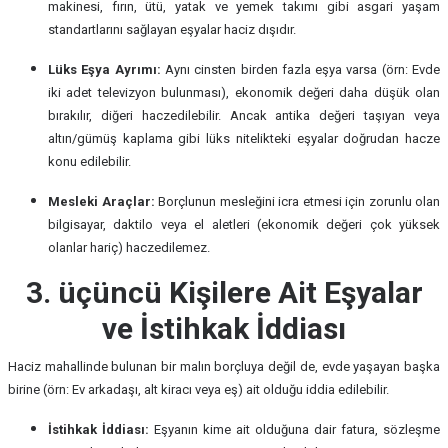
makinesi, fırın, ütü, yatak ve yemek takımı gibi asgari yaşam
standartlarını sağlayan eşyalar haciz dışıdır.
Lüks Eşya Ayrımı:
Aynı cinsten birden fazla eşya varsa (örn: Evde
iki adet televizyon bulunması), ekonomik değeri daha düşük olan
bırakılır, diğeri haczedilebilir. Ancak antika değeri taşıyan veya
altın/gümüş kaplama gibi lüks nitelikteki eşyalar doğrudan hacze
konu edilebilir.
Mesleki Araçlar:
Borçlunun mesleğini icra etmesi için zorunlu olan
bilgisayar, daktilo veya el aletleri (ekonomik değeri çok yüksek
olanlar hariç) haczedilemez.
3. üçüncü Kişilere Ait Eşyalar
ve İstihkak İddiası
Haciz mahallinde bulunan bir malın borçluya değil de, evde yaşayan başka
birine (örn: Ev arkadaşı, alt kiracı veya eş) ait olduğu iddia edilebilir.
İstihkak İddiası:
Eşyanın kime ait olduğuna dair fatura, sözleşme