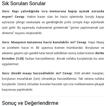
Sık Sorulan Sorular
Soru: Kapı çalındığında icra memuruna kapıyı açmak zorunda
mıyım?
Cevap:
Hakim kararı olan bir haciz işleminde, borçlu kapıyı
açmazsa çilingir vasıtasıyla ve gerektiğinde polis zoruyla kapı açtırılarak
içeri girilir. Bu aşamada mukavemet göstermek "görevi yaptırmamak için
direnme" suçunu oluşturabilir.
Soru: Maaşımın tamamına haciz konulabilir mi?
Cevap:
Hayır. Maaş
ve ücretlerin haczi m. 83 uyarınca kısmen mümkündür. Borçlunun ve
ailesinin geçimi için gerekli tutar tenzil edildikten sonra, kalan kısmın
dörtte
birinden (%25)
fazlası haczedilemez. Ancak nafaka borçlarında bu sınır
uygulanmaz.
Soru: Emekli maaşı haczedilebilir mi?
Cevap:
SGK emekli maaşları,
borçlunun muvafakati (izni) olmadıkça haczedilemez. Tek istisna nafaka
borçlarıdır. İzniniz olmadan konulan hacizler için icra mahkemesine şikayet
başvurusu yapılmalıdır.
Sonuç ve Değerlendirme