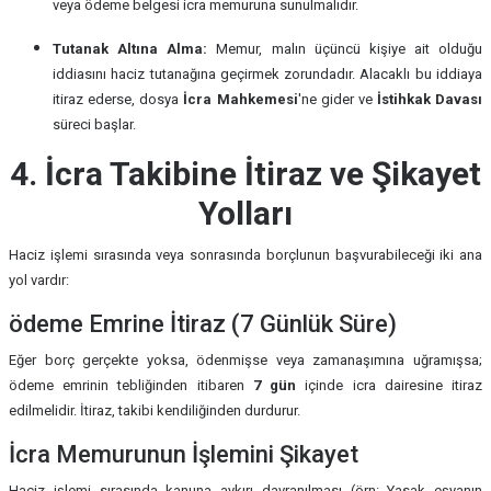
veya ödeme belgesi icra memuruna sunulmalıdır.
Tutanak Altına Alma:
Memur, malın üçüncü kişiye ait olduğu
iddiasını haciz tutanağına geçirmek zorundadır. Alacaklı bu iddiaya
itiraz ederse, dosya
İcra Mahkemesi
'ne gider ve
İstihkak Davası
süreci başlar.
4. İcra Takibine İtiraz ve Şikayet
Yolları
Haciz işlemi sırasında veya sonrasında borçlunun başvurabileceği iki ana
yol vardır:
ödeme Emrine İtiraz (7 Günlük Süre)
Eğer borç gerçekte yoksa, ödenmişse veya zamanaşımına uğramışsa;
ödeme emrinin tebliğinden itibaren
7 gün
içinde icra dairesine itiraz
edilmelidir. İtiraz, takibi kendiliğinden durdurur.
İcra Memurunun İşlemini Şikayet
Haciz işlemi sırasında kanuna aykırı davranılması (örn: Yasak eşyanın