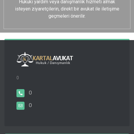
Hukuki yardım veya danışmanlık hizmeti almak
isteyen ziyaretçilerin, direkt bir avukat ile iletişime
geçmeleri önerilir.
0
0
0