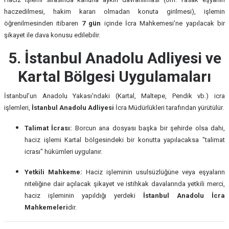
haczedilmesi, hakim kararı olmadan konuta girilmesi), işlemin
öğrenilmesinden itibaren
7 gün
içinde İcra Mahkemesi'ne yapılacak bir
şikayet ile dava konusu edilebilir.
5. İstanbul Anadolu Adliyesi ve
Kartal Bölgesi Uygulamaları
İstanbul’un Anadolu Yakası'ndaki (Kartal, Maltepe, Pendik vb.) icra
işlemleri,
İstanbul Anadolu Adliyesi
İcra Müdürlükleri tarafından yürütülür.
Talimat İcrası:
Borcun ana dosyası başka bir şehirde olsa dahi,
haciz işlemi Kartal bölgesindeki bir konutta yapılacaksa "talimat
icrası" hükümleri uygulanır.
Yetkili Mahkeme:
Haciz işleminin usulsüzlüğüne veya eşyaların
niteliğine dair açılacak şikayet ve istihkak davalarında yetkili merci,
haciz işleminin yapıldığı yerdeki
İstanbul Anadolu İcra
Mahkemeleri
dir.