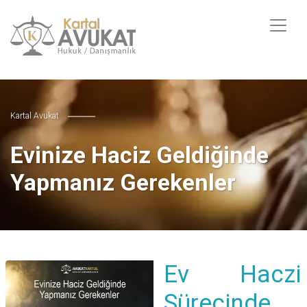
Kartal Avukat
Evinize Haciz Geldiğinde
Yapmanız Gerekenler
Ev Haczi
Sürecinde