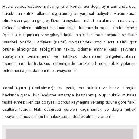
Haciz süreci, sadece malvarlığına el konulması değil, aynı zamanda usul
hukukunun katı kurallarının uygulandığı bir yargısal faaliyettir. Hakim kararı
olmaksızın yapılan girişler, lüzumlu eşyaların muhafaza altına alınması veya
üçüncü kişilerin mülkiyet hakkının ihlali durumunda yasal süreler içinde
(genellikle 7 gün) itiraz ve şikayet haklarının kullanılması hayatidir. özellikle
İstanbul Anadolu Adliyesi (Kartal) bölgesindeki yoğun icra trafiği göz
önüne alındığında; tebligatların takibi, ödeme emrine karşı savunma
stratejisinin belirlenmesi ve istihkak iddialarının belgelendirilmesi
aşamalarında bir
hukukçu
rehberliğinde hareket edilmesi, hak kayıplarının
önlenmesi açısından önemle tavsiye edilir.
Yasal Uyarı (Disclaimer):
Bu içerik, icra hukuku ve haciz süreçleri
hakkında genel bilgilendirme amacıyla hazırlanmış olup hukuki mütalaa
teşkil etmez. Her icra dosyası, borcun kaynağına ve takip türüne göre farklı
usullere tabidir. Hak düşürücü süreleri kaçırmamak ve doğru hukuki
aksiyonu almak için bir bir hukukçudan destek almanız önerilir.