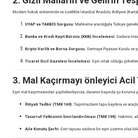
2. Gizli Malların ve Gelirin Tesp
Modern hukuk sisteminde ve özellikle İstanbul Anadolu Adliyesi (Kartal) gi
UYAP ve TAKBİS Sorgusu:
Mahkeme aracılığıyla Türkiye genelind
Banka ve Kredi Kayıt Bürosu (KKB) İncelemesi:
Sadece mevcu
Kripto Varlık ve Borsa Sorgusu:
Sermaye Piyasası Kurulu ve yer
Ticaret Sicil Gazetesi İncelemesi:
Eşin ortak olduğu şirketlerin
3. Mal Kaçırmayı önleyici Acil
Eşin mal kaçırmasından şüpheleniliyorsa, davanın başında şu koruma yoll
İhtiyati Tedbir (TMK 169):
Taşınmazların tapu kaydına ve araçlar
Tasarruf Yetkisinin Sınırlandırılması (TMK 199):
Hakimin, ail
Aile Konutu Şerhi:
Evin tapusu sadece bir eşin üzerine olsa bile