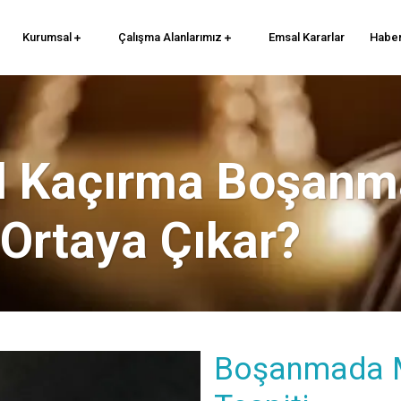
Kurumsal
Çalışma Alanlarımız
Emsal Kararlar
Haber
Mal Kaçırma Boşan
 Ortaya Çıkar?
Boşanmada Ma