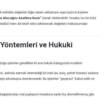
 edinilen değerleri diğer eşten saklaması veya üçüncü kişilere
a Alacağını Azaltma Kastı"
olarak nitelendirilir. Yasalar, bu tür kötü
i (tedbir) hem de telafi edici (eklenecek değerler) mekanizmalar
 Yöntemleri ve Hukuki
uğu işlemler genellikle iki ana hukuki kategoride incelenir:
in, aslında satmak istemediği bir malı (ev, araç, şirket hissesi) sadece
eya arkadaşına devretmesidir. Bu işlemler "geçersiz" kabul edilir ve
 bağışlamalar, mal paylaşımı hesabına sanki hiç devredilmemiş gibi