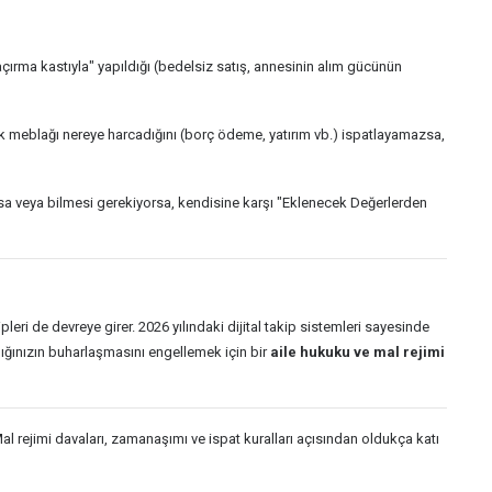
çırma kastıyla" yapıldığı (bedelsiz satış, annesinin alım gücünün
ek meblağı nereye harcadığını (borç ödeme, yatırım vb.) ispatlayamazsa,
orsa veya bilmesi gerekiyorsa, kendisine karşı "Eklenecek Değerlerden
eri de devreye girer. 2026 yılındaki dijital takip sistemleri sayesinde
ğınızın buharlaşmasını engellemek için bir
aile hukuku ve mal rejimi
 rejimi davaları, zamanaşımı ve ispat kuralları açısından oldukça katı