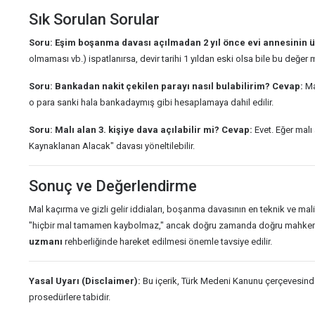
Sık Sorulan Sorular
Soru: Eşim boşanma davası açılmadan 2 yıl önce evi annesinin üz
olmaması vb.) ispatlanırsa, devir tarihi 1 yıldan eski olsa bile bu değer 
Soru: Bankadan nakit çekilen parayı nasıl bulabilirim?
Cevap:
Ma
o para sanki hala bankadaymış gibi hesaplamaya dahil edilir.
Soru: Malı alan 3. kişiye dava açılabilir mi?
Cevap:
Evet. Eğer malı
Kaynaklanan Alacak" davası yöneltilebilir.
Sonuç ve Değerlendirme
Mal kaçırma ve gizli gelir iddiaları, boşanma davasının en teknik ve mali
"hiçbir mal tamamen kaybolmaz," ancak doğru zamanda doğru mahkeme ta
uzmanı
rehberliğinde hareket edilmesi önemle tavsiye edilir.
Yasal Uyarı (Disclaimer):
Bu içerik, Türk Medeni Kanunu çerçevesinde 
prosedürlere tabidir.