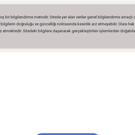
ış bir bilgilendirme metnidir. Sitede yer alan veriler genel bilgilendirme amaçlı
lgilerin doğruluğu ve güncelliği noktasında kesinlik arz etmeyebilir. Olası hak 
etmektedir. Sitedeki bilgilere dayanarak gerçekleştirilen işlemlerden doğabilec