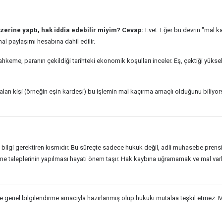
erine yaptı, hak iddia edebilir miyim?
Cevap:
Evet. Eğer bu devrin "mal ka
mal paylaşımı hesabına dahil edilir.
hkeme, paranın çekildiği tarihteki ekonomik koşulları inceler. Eş, çektiği yüks
 alan kişi (örneğin eşin kardeşi) bu işlemin mal kaçırma amaçlı olduğunu biliy
 bilgi gerektiren kısmıdır. Bu süreçte sadece hukuk değil, adli muhasebe prensipl
leplerinin yapılması hayati önem taşır. Hak kaybına uğramamak ve mal varlı
genel bilgilendirme amacıyla hazırlanmış olup hukuki mütalaa teşkil etmez. Mal