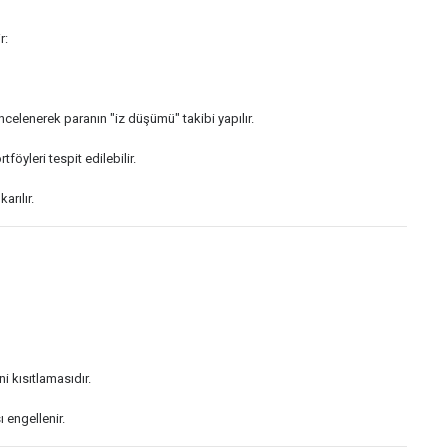
r:
celenerek paranın "iz düşümü" takibi yapılır.
öyleri tespit edilebilir.
arılır.
i kısıtlamasıdır.
 engellenir.