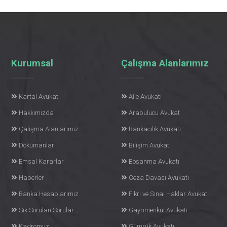
Kurumsal
Çalışma Alanlarımız
Kartal Avukat
Aile Avukatı
Hakkımızda
Arabulucu Avukat
Çalışma Alanlarımız
Bankacılık Avukatı
Dökümanlar
Bilişim Avukatı
Emsal Kararlar
Boşanma Avukatı
Haberler
Ceza Davası Avukatı
Banka Hesaplarımız
Fikri ve Sınai Haklar Avukatı
Sık Sorulan Sorular
Gayrimenkul Avukatı
Kadromuz
Gümrük Avukatı