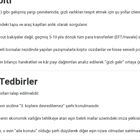
iti
bi gelişmiş yargı çevrelerinde, gizli varlıkları tespit etmek için şu yollar izleni
eki tapu ve araç kayıtları anlık olarak sorgulanır.
t bakiyeler değil, geçmiş 5-10 yıla dönük tüm para transferleri (EFT/Havale) in
li borsalar nezdinde yapılan yazışmalarla kripto cüzdanlar ve hisse senedi portf
 bilanço hareketleri ve kâr payı dağıtımları analiz edilerek "gizli gelir" ortaya çık
 Tedbirler
arı talep edilmelidir:
ın siciline "3. kişilere devredilemez" şerhi konulmasıdır.
enin ekonomik varlığını tehlikeye atan eşin belirli mallar üzerindeki imza yetkisin
, o evin "aile konutu" olduğu şerh düşülerek diğer eşin rızası olmadan satılması