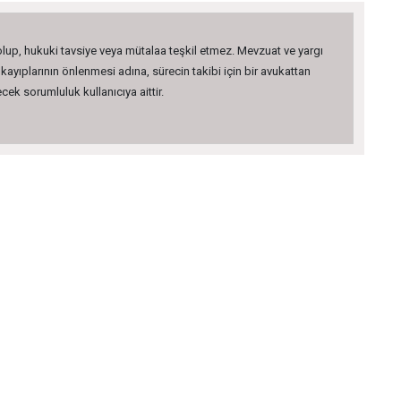
 olup, hukuki tavsiye veya mütalaa teşkil etmez. Mevzuat ve yargı
kayıplarının önlenmesi adına, sürecin takibi için bir avukattan
ek sorumluluk kullanıcıya aittir.