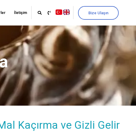
ler
İletişim
Bize Ulaşın
ma
l Kaçırma ve Gizli Gelir