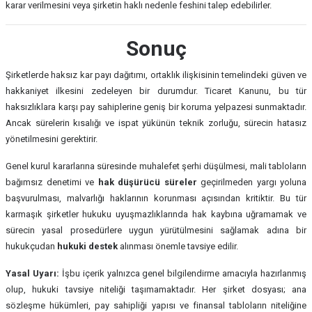
karar verilmesini veya şirketin haklı nedenle feshini talep edebilirler.
Sonuç
Şirketlerde haksız kar payı dağıtımı, ortaklık ilişkisinin temelindeki güven ve
hakkaniyet ilkesini zedeleyen bir durumdur. Ticaret Kanunu, bu tür
haksızlıklara karşı pay sahiplerine geniş bir koruma yelpazesi sunmaktadır.
Ancak sürelerin kısalığı ve ispat yükünün teknik zorluğu, sürecin hatasız
yönetilmesini gerektirir.
Genel kurul kararlarına süresinde muhalefet şerhi düşülmesi, mali tabloların
bağımsız denetimi ve
hak düşürücü süreler
geçirilmeden yargı yoluna
başvurulması, malvarlığı haklarının korunması açısından kritiktir. Bu tür
karmaşık şirketler hukuku uyuşmazlıklarında hak kaybına uğramamak ve
sürecin yasal prosedürlere uygun yürütülmesini sağlamak adına bir
hukukçudan
hukuki destek
alınması önemle tavsiye edilir.
Yasal Uyarı:
İşbu içerik yalnızca genel bilgilendirme amacıyla hazırlanmış
olup, hukuki tavsiye niteliği taşımamaktadır. Her şirket dosyası; ana
sözleşme hükümleri, pay sahipliği yapısı ve finansal tabloların niteliğine