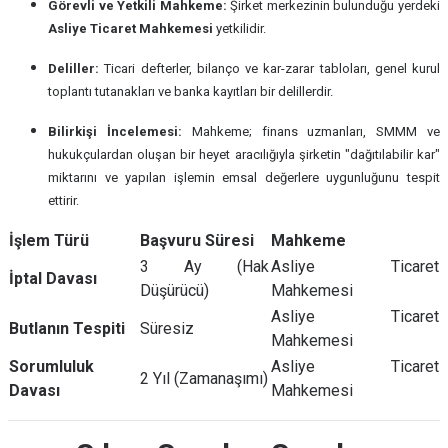
Görevli ve Yetkili Mahkeme:
Şirket merkezinin bulunduğu yerdeki
Asliye Ticaret Mahkemesi
yetkilidir.
Deliller:
Ticari defterler, bilanço ve kar-zarar tabloları, genel kurul
toplantı tutanakları ve banka kayıtları bir delillerdir.
Bilirkişi İncelemesi:
Mahkeme; finans uzmanları, SMMM ve
hukukçulardan oluşan bir heyet aracılığıyla şirketin "dağıtılabilir kar"
miktarını ve yapılan işlemin emsal değerlere uygunluğunu tespit
ettirir.
İşlem Türü
Başvuru Süresi
Mahkeme
3 Ay (Hak
Asliye Ticaret
İptal Davası
Düşürücü)
Mahkemesi
Asliye Ticaret
Butlanın Tespiti
Süresiz
Mahkemesi
Sorumluluk
Asliye Ticaret
2 Yıl (Zamanaşımı)
Davası
Mahkemesi