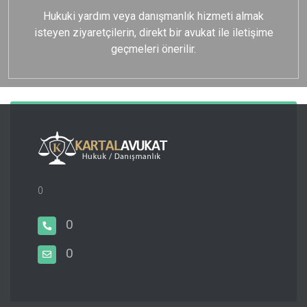
Hukuki yardım veya danışmanlık hizmeti almak
isteyen ziyaretçilerin, direkt bir avukat ile iletişime
geçmeleri önerilir.
0
0
0