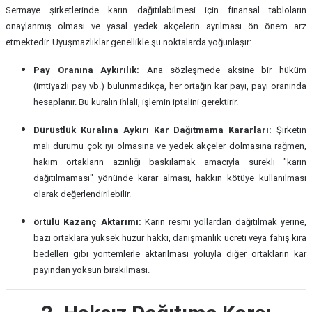
Sermaye şirketlerinde karın dağıtılabilmesi için finansal tabloların
onaylanmış olması ve yasal yedek akçelerin ayrılması ön önem arz
etmektedir. Uyuşmazlıklar genellikle şu noktalarda yoğunlaşır:
Pay Oranına Aykırılık:
Ana sözleşmede aksine bir hüküm
(imtiyazlı pay vb.) bulunmadıkça, her ortağın kar payı, payı oranında
hesaplanır. Bu kuralın ihlali, işlemin iptalini gerektirir.
Dürüstlük Kuralına Aykırı Kar Dağıtmama Kararları:
Şirketin
mali durumu çok iyi olmasına ve yedek akçeler dolmasına rağmen,
hakim ortakların azınlığı baskılamak amacıyla sürekli "karın
dağıtılmaması" yönünde karar alması, hakkın kötüye kullanılması
olarak değerlendirilebilir.
örtülü Kazanç Aktarımı:
Karın resmi yollardan dağıtılmak yerine,
bazı ortaklara yüksek huzur hakkı, danışmanlık ücreti veya fahiş kira
bedelleri gibi yöntemlerle aktarılması yoluyla diğer ortakların kar
payından yoksun bırakılması.