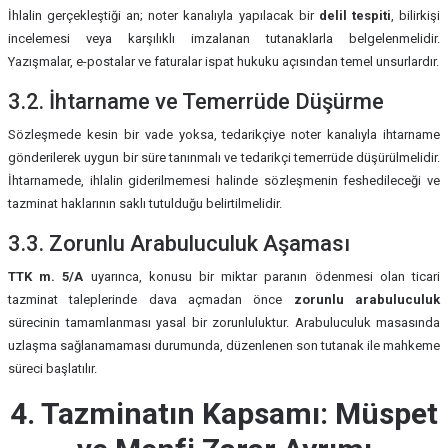
İhlalin gerçekleştiği an; noter kanalıyla yapılacak bir
delil tespiti
, bilirkişi
incelemesi veya karşılıklı imzalanan tutanaklarla belgelenmelidir.
Yazışmalar, e-postalar ve faturalar ispat hukuku açısından temel unsurlardır.
3.2. İhtarname ve Temerrüde Düşürme
Sözleşmede kesin bir vade yoksa, tedarikçiye noter kanalıyla ihtarname
gönderilerek uygun bir süre tanınmalı ve tedarikçi temerrüde düşürülmelidir.
İhtarnamede, ihlalin giderilmemesi halinde sözleşmenin feshedileceği ve
tazminat haklarının saklı tutulduğu belirtilmelidir.
3.3. Zorunlu Arabuluculuk Aşaması
TTK m. 5/A
uyarınca, konusu bir miktar paranın ödenmesi olan ticari
tazminat taleplerinde dava açmadan önce
zorunlu arabuluculuk
sürecinin tamamlanması yasal bir zorunluluktur. Arabuluculuk masasında
uzlaşma sağlanamaması durumunda, düzenlenen son tutanak ile mahkeme
süreci başlatılır.
4. Tazminatın Kapsamı: Müspet