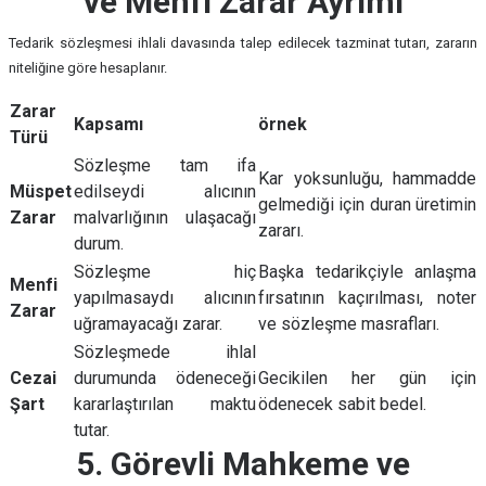
ve Menfi Zarar Ayrımı
Tedarik sözleşmesi ihlali davasında talep edilecek tazminat tutarı, zararın
niteliğine göre hesaplanır.
Zarar
Kapsamı
örnek
Türü
Sözleşme tam ifa
Kar yoksunluğu, hammadde
Müspet
edilseydi alıcının
gelmediği için duran üretimin
Zarar
malvarlığının ulaşacağı
zararı.
durum.
Sözleşme hiç
Başka tedarikçiyle anlaşma
Menfi
yapılmasaydı alıcının
fırsatının kaçırılması, noter
Zarar
uğramayacağı zarar.
ve sözleşme masrafları.
Sözleşmede ihlal
Cezai
durumunda ödeneceği
Gecikilen her gün için
Şart
kararlaştırılan maktu
ödenecek sabit bedel.
tutar.
5. Görevli Mahkeme ve