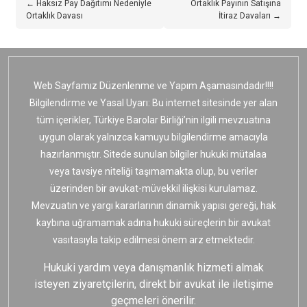
← Haksız Pay Dağıtımı Nedeniyle
Ortaklık Payının Satışına
Ortaklık Davası
İtiraz Davaları →
Web Sayfamız Düzenlenme ve Yapım Aşamasındadır!!!!
Bilgilendirme ve Yasal Uyarı: Bu internet sitesinde yer alan
tüm içerikler, Türkiye Barolar Birliği’nin ilgili mevzuatına
uygun olarak yalnızca kamuyu bilgilendirme amacıyla
hazırlanmıştır. Sitede sunulan bilgiler hukuki mütalaa
veya tavsiye niteliği taşımamakta olup, bu veriler
üzerinden bir avukat-müvekkil ilişkisi kurulamaz.
Mevzuatın ve yargı kararlarının dinamik yapısı gereği, hak
kaybına uğramamak adına hukuki süreçlerin bir avukat
vasıtasıyla takip edilmesi önem arz etmektedir.
Hukuki yardım veya danışmanlık hizmeti almak
isteyen ziyaretçilerin, direkt bir avukat ile iletişime
geçmeleri önerilir.