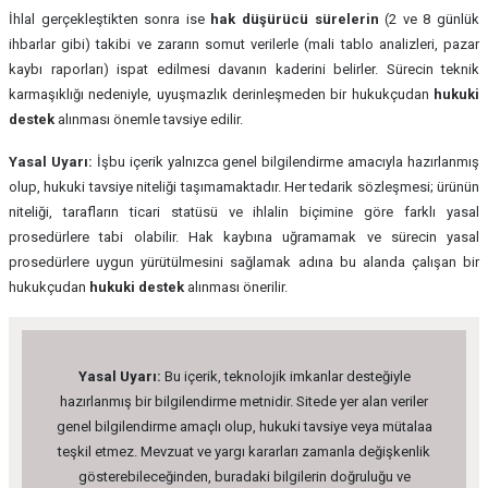
İhlal gerçekleştikten sonra ise
hak düşürücü sürelerin
(2 ve 8 günlük
ihbarlar gibi) takibi ve zararın somut verilerle (mali tablo analizleri, pazar
kaybı raporları) ispat edilmesi davanın kaderini belirler. Sürecin teknik
karmaşıklığı nedeniyle, uyuşmazlık derinleşmeden bir hukukçudan
hukuki
destek
alınması önemle tavsiye edilir.
Yasal Uyarı:
İşbu içerik yalnızca genel bilgilendirme amacıyla hazırlanmış
olup, hukuki tavsiye niteliği taşımamaktadır. Her tedarik sözleşmesi; ürünün
niteliği, tarafların ticari statüsü ve ihlalin biçimine göre farklı yasal
prosedürlere tabi olabilir. Hak kaybına uğramamak ve sürecin yasal
prosedürlere uygun yürütülmesini sağlamak adına bu alanda çalışan bir
hukukçudan
hukuki destek
alınması önerilir.
Yasal Uyarı:
Bu içerik, teknolojik imkanlar desteğiyle
hazırlanmış bir bilgilendirme metnidir. Sitede yer alan veriler
genel bilgilendirme amaçlı olup, hukuki tavsiye veya mütalaa
teşkil etmez. Mevzuat ve yargı kararları zamanla değişkenlik
gösterebileceğinden, buradaki bilgilerin doğruluğu ve