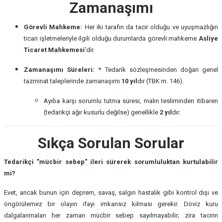
Zamanaşımı
Görevli Mahkeme:
Her iki tarafın da tacir olduğu ve uyuşmazlığın
ticari işletmeleriyle ilgili olduğu durumlarda görevli mahkeme
Asliye
Ticaret Mahkemesi
'dir.
Zamanaşımı Süreleri:
* Tedarik sözleşmesinden doğan genel
tazminat taleplerinde zamanaşımı
10 yıl
dır (TBK m. 146).
Ayıba karşı sorumlu tutma süresi, malın tesliminden itibaren
(tedarikçi ağır kusurlu değilse) genellikle
2 yıl
dır.
Sıkça Sorulan Sorular
Tedarikçi "mücbir sebep" ileri sürerek sorumluluktan kurtulabilir
mi?
Evet, ancak bunun için deprem, savaş, salgın hastalık gibi kontrol dışı ve
öngörülemez bir olayın ifayı imkansız kılması gerekir. Döviz kuru
dalgalanmaları her zaman mücbir sebep sayılmayabilir; zira tacirin