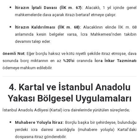
İtirazın İptali Davası (İİK m. 67):
Alacaklı, 1 yıl içinde genel
mahkemelerde dava açarak itirazı bertaraf etmeye çalışır.
İtirazın Kaldırılması (İİK m. 68):
Alacaklının elinde İİK m. 68
anlamında kesin belgeler varsa, İcra Mahkemesi'nden takibin
devamını talep eder.
önemli Not:
Eğer borçlu haksız ve kötü niyetli şekilde itiraz etmişse, dava
sonunda borç miktarının en az
%20'si
oranında
İcra İnkar Tazminatı
ödemeye mahkum edilebilir.
4. Kartal ve İstanbul Anadolu
Yakası Bölgesel Uygulamaları
İstanbul Anadolu Adliyesi (Kartal) icra dairelerinde yürütülen süreçlerde;
Muhabere Yoluyla İtiraz:
Borçlu başka bir şehirdeyse, bulunduğu
yerdeki icra dairesi aracılığıyla (muhabere yoluyla) Kartal'daki
dosyasına itiraz gönderebilir.