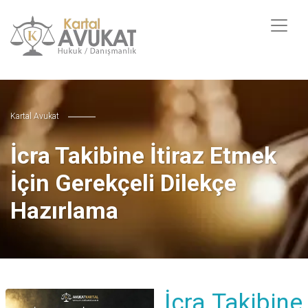
Kartal Avukat
İcra Takibine İtiraz Etmek
İçin Gerekçeli Dilekçe
Hazırlama
İcra Takibine