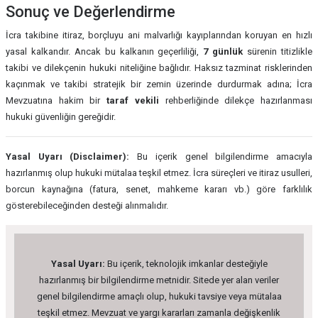
Sonuç ve Değerlendirme
İcra takibine itiraz, borçluyu ani malvarlığı kayıplarından koruyan en hızlı
yasal kalkandır. Ancak bu kalkanın geçerliliği,
7 günlük
sürenin titizlikle
takibi ve dilekçenin hukuki niteliğine bağlıdır. Haksız tazminat risklerinden
kaçınmak ve takibi stratejik bir zemin üzerinde durdurmak adına; İcra
Mevzuatına hakim bir
taraf vekili
rehberliğinde dilekçe hazırlanması
hukuki güvenliğin gereğidir.
Yasal Uyarı (Disclaimer):
Bu içerik genel bilgilendirme amacıyla
hazırlanmış olup hukuki mütalaa teşkil etmez. İcra süreçleri ve itiraz usulleri,
borcun kaynağına (fatura, senet, mahkeme kararı vb.) göre farklılık
gösterebileceğinden desteği alınmalıdır.
Yasal Uyarı:
Bu içerik, teknolojik imkanlar desteğiyle
hazırlanmış bir bilgilendirme metnidir. Sitede yer alan veriler
genel bilgilendirme amaçlı olup, hukuki tavsiye veya mütalaa
teşkil etmez. Mevzuat ve yargı kararları zamanla değişkenlik