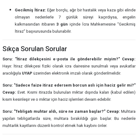
Gecikmiş İtiraz:
Eğer borçlu, ağır bir hastalık veya kaza gibi elinde
olmayan nedenlerle 7 günlük süreyi kaçırdıysa, engelin
kalkmasından itibaren
3 gün
içinde İcra Mahkemesine "Gecikmiş
İtiraz" başvurusunda bulunabilir.
Sıkça Sorulan Sorular
Soru: "İtiraz dilekçesini e-posta ile gönderebilir miyim?"
Cevap:
Hayır. İtiraz dilekçesi fiziki olarak icra dairesine sunulmalı veya avukatlar
aracılığıyla
UYAP
üzerinden elektronik imzalı olarak gönderilmelidir.
Soru: "Sadece faize itiraz edersem borcun aslı için haciz gelir mi?"
Cevap:
Evet. Kısmi itirazda bulunulan miktar dışında kalan (kabul edilen)
kısım kesinleşir ve o miktar için haciz işlemleri devam edebilir.
Soru: "Tebligatı muhtar aldı, süre ne zaman başlar?"
Cevap:
Muhtara
yapılan tebligatlarda süre, muhtara bırakıldığı gün başlar. Bu nedenle
muhtarlık kayıtlarını düzenli kontrol etmek hak kaybını önler.