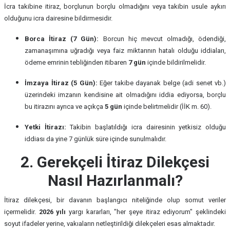
İcra takibine itiraz, borçlunun borçlu olmadığını veya takibin usule aykırı
olduğunu icra dairesine bildirmesidir.
Borca İtiraz (7 Gün):
Borcun hiç mevcut olmadığı, ödendiği,
zamanaşımına uğradığı veya faiz miktarının hatalı olduğu iddiaları,
ödeme emrinin tebliğinden itibaren
7 gün
içinde bildirilmelidir.
İmzaya İtiraz (5 Gün):
Eğer takibe dayanak belge (adi senet vb.)
üzerindeki imzanın kendisine ait olmadığını iddia ediyorsa, borçlu
bu itirazını ayrıca ve açıkça
5 gün
içinde belirtmelidir (İİK m. 60).
Yetki İtirazı:
Takibin başlatıldığı icra dairesinin yetkisiz olduğu
iddiası da yine 7 günlük süre içinde sunulmalıdır.
2. Gerekçeli İtiraz Dilekçesi
Nasıl Hazırlanmalı?
İtiraz dilekçesi, bir davanın başlangıcı niteliğinde olup somut veriler
içermelidir.
2026 yılı
yargı kararları, "her şeye itiraz ediyorum" şeklindeki
soyut ifadeler yerine, vakıaların netleştirildiği dilekçeleri esas almaktadır.