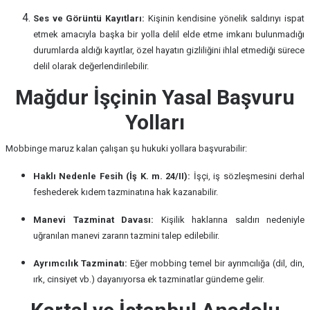
Ses ve Görüntü Kayıtları:
Kişinin kendisine yönelik saldırıyı ispat
etmek amacıyla başka bir yolla delil elde etme imkanı bulunmadığı
durumlarda aldığı kayıtlar, özel hayatın gizliliğini ihlal etmediği sürece
delil olarak değerlendirilebilir.
Mağdur İşçinin Yasal Başvuru
Yolları
Mobbinge maruz kalan çalışan şu hukuki yollara başvurabilir:
Haklı Nedenle Fesih (İş K. m. 24/II):
İşçi, iş sözleşmesini derhal
feshederek kıdem tazminatına hak kazanabilir.
Manevi Tazminat Davası:
Kişilik haklarına saldırı nedeniyle
uğranılan manevi zararın tazmini talep edilebilir.
Ayrımcılık Tazminatı:
Eğer mobbing temel bir ayrımcılığa (dil, din,
ırk, cinsiyet vb.) dayanıyorsa ek tazminatlar gündeme gelir.