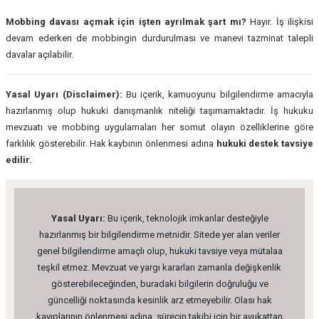
Mobbing davası açmak için işten ayrılmak şart mı?
Hayır. İş ilişkisi
devam ederken de mobbingin durdurulması ve manevi tazminat talepli
davalar açılabilir.
Yasal Uyarı (Disclaimer):
Bu içerik, kamuoyunu bilgilendirme amacıyla
hazırlanmış olup hukuki danışmanlık niteliği taşımamaktadır. İş hukuku
mevzuatı ve mobbing uygulamaları her somut olayın özelliklerine göre
farklılık gösterebilir. Hak kaybının önlenmesi adına
hukuki destek tavsiye
edilir.
Yasal Uyarı:
Bu içerik, teknolojik imkanlar desteğiyle
hazırlanmış bir bilgilendirme metnidir. Sitede yer alan veriler
genel bilgilendirme amaçlı olup, hukuki tavsiye veya mütalaa
teşkil etmez. Mevzuat ve yargı kararları zamanla değişkenlik
gösterebileceğinden, buradaki bilgilerin doğruluğu ve
güncelliği noktasında kesinlik arz etmeyebilir. Olası hak
kayıplarının önlenmesi adına, sürecin takibi için bir avukattan