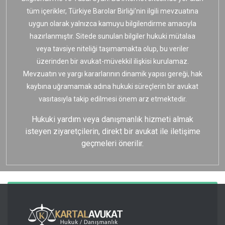
tüm içerikler, Türkiye Barolar Birliği’nin ilgili mevzuatına
uygun olarak yalnızca kamuyu bilgilendirme amacıyla
hazırlanmıştır. Sitede sunulan bilgiler hukuki mütalaa
veya tavsiye niteliği taşımamakta olup, bu veriler
üzerinden bir avukat-müvekkil ilişkisi kurulamaz.
Mevzuatın ve yargı kararlarının dinamik yapısı gereği, hak
kaybına uğramamak adına hukuki süreçlerin bir avukat
vasıtasıyla takip edilmesi önem arz etmektedir.
Hukuki yardım veya danışmanlık hizmeti almak
isteyen ziyaretçilerin, direkt bir avukat ile iletişime
geçmeleri önerilir.