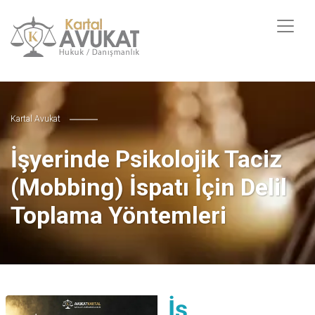
Kartal Avukat
İşyerinde Psikolojik Taciz
(Mobbing) İspatı İçin Delil
Toplama Yöntemleri
İş