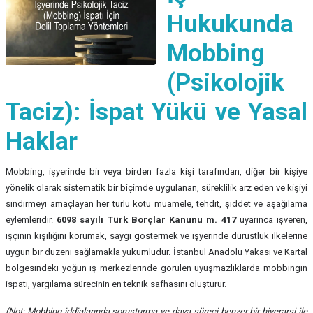
Hukukunda
Mobbing
(Psikolojik
Taciz): İspat Yükü ve Yasal
Haklar
Mobbing, işyerinde bir veya birden fazla kişi tarafından, diğer bir kişiye
yönelik olarak sistematik bir biçimde uygulanan, süreklilik arz eden ve kişiyi
sindirmeyi amaçlayan her türlü kötü muamele, tehdit, şiddet ve aşağılama
eylemleridir.
6098 sayılı Türk Borçlar Kanunu m. 417
uyarınca işveren,
işçinin kişiliğini korumak, saygı göstermek ve işyerinde dürüstlük ilkelerine
uygun bir düzeni sağlamakla yükümlüdür. İstanbul Anadolu Yakası ve Kartal
bölgesindeki yoğun iş merkezlerinde görülen uyuşmazlıklarda mobbingin
ispatı, yargılama sürecinin en teknik safhasını oluşturur.
(Not: Mobbing iddialarında soruşturma ve dava süreci benzer bir hiyerarşi ile