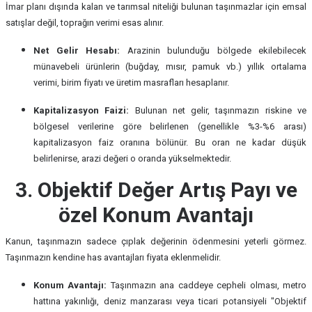
İmar planı dışında kalan ve tarımsal niteliği bulunan taşınmazlar için emsal
satışlar değil, toprağın verimi esas alınır.
Net Gelir Hesabı:
Arazinin bulunduğu bölgede ekilebilecek
münavebeli ürünlerin (buğday, mısır, pamuk vb.) yıllık ortalama
verimi, birim fiyatı ve üretim masrafları hesaplanır.
Kapitalizasyon Faizi:
Bulunan net gelir, taşınmazın riskine ve
bölgesel verilerine göre belirlenen (genellikle %3-%6 arası)
kapitalizasyon faiz oranına bölünür. Bu oran ne kadar düşük
belirlenirse, arazi değeri o oranda yükselmektedir.
3. Objektif Değer Artış Payı ve
özel Konum Avantajı
Kanun, taşınmazın sadece çıplak değerinin ödenmesini yeterli görmez.
Taşınmazın kendine has avantajları fiyata eklenmelidir.
Konum Avantajı:
Taşınmazın ana caddeye cepheli olması, metro
hattına yakınlığı, deniz manzarası veya ticari potansiyeli "Objektif