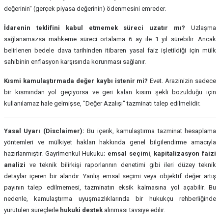
değerinin" (gerçek piyasa değerinin) ödenmesini emreder.
İdarenin teklifini kabul etmemek süreci uzatır mı?
Uzlaşma
sağlanamazsa mahkeme süreci ortalama 6 ay ile 1 yıl sürebilir. Ancak
belirlenen bedele dava tarihinden itibaren yasal faiz işletildiği için mülk
sahibinin enflasyon karşısında korunması sağlanır.
Kısmi kamulaştırmada değer kaybı istenir mi?
Evet. Arazinizin sadece
bir kısmından yol geçiyorsa ve geri kalan kısım şekli bozulduğu için
kullanılamaz hale gelmişse, "Değer Azalışı" tazminatı talep edilmelidir.
Yasal Uyarı (Disclaimer):
Bu içerik, kamulaştırma tazminat hesaplama
yöntemleri ve mülkiyet hakları hakkında genel bilgilendirme amacıyla
hazırlanmıştır. Gayrimenkul Hukuku;
emsal seçimi
,
kapitalizasyon faizi
analizi
ve teknik bilirkişi raporlarının denetimi gibi ileri düzey teknik
detaylar içeren bir alandır. Yanlış emsal seçimi veya objektif değer artış
payının talep edilmemesi, tazminatın eksik kalmasına yol açabilir. Bu
nedenle, kamulaştırma uyuşmazlıklarında bir hukukçu rehberliğinde
yürütülen süreçlerle
hukuki destek
alınması tavsiye edilir.