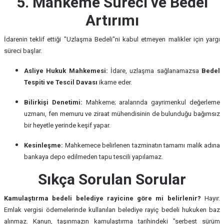
5. Mahkeme Süreci ve Bedel
Artırımı
İdarenin teklif ettiği "Uzlaşma Bedeli"ni kabul etmeyen malikler için yargı
süreci başlar.
Asliye Hukuk Mahkemesi:
İdare, uzlaşma sağlanamazsa
Bedel
Tespiti ve Tescil Davası
ikame eder.
Bilirkişi Denetimi:
Mahkeme; aralarında gayrimenkul değerleme
uzmanı, fen memuru ve ziraat mühendisinin de bulunduğu bağımsız
bir heyetle yerinde keşif yapar.
Kesinleşme:
Mahkemece belirlenen tazminatın tamamı malik adına
bankaya depo edilmeden tapu tescili yapılamaz.
Sıkça Sorulan Sorular
Kamulaştırma bedeli belediye rayicine göre mi belirlenir?
Hayır.
Emlak vergisi ödemelerinde kullanılan belediye rayiç bedeli hukuken baz
alınmaz. Kanun, taşınmazın kamulaştırma tarihindeki "serbest sürüm