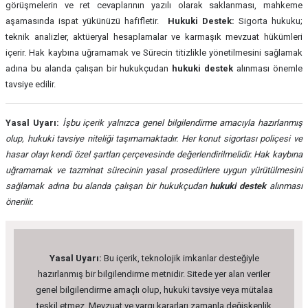
görüşmelerin ve ret cevaplarının yazılı olarak saklanması, mahkeme
aşamasında ispat yükünüzü hafifletir.
Hukuki Destek:
Sigorta hukuku;
teknik analizler, aktüeryal hesaplamalar ve karmaşık mevzuat hükümleri
içerir. Hak kaybına uğramamak ve Sürecin titizlikle yönetilmesini sağlamak
adına bu alanda çalışan bir hukukçudan
hukuki destek
alınması önemle
tavsiye edilir.
Yasal Uyarı:
İşbu içerik yalnızca genel bilgilendirme amacıyla hazırlanmış
olup, hukuki tavsiye niteliği taşımamaktadır. Her konut sigortası poliçesi ve
hasar olayı kendi özel şartları çerçevesinde değerlendirilmelidir. Hak kaybına
uğramamak ve tazminat sürecinin yasal prosedürlere uygun yürütülmesini
sağlamak adına bu alanda çalışan bir hukukçudan
hukuki destek
alınması
önerilir.
Yasal Uyarı:
Bu içerik, teknolojik imkanlar desteğiyle
hazırlanmış bir bilgilendirme metnidir. Sitede yer alan veriler
genel bilgilendirme amaçlı olup, hukuki tavsiye veya mütalaa
teşkil etmez. Mevzuat ve yargı kararları zamanla değişkenlik