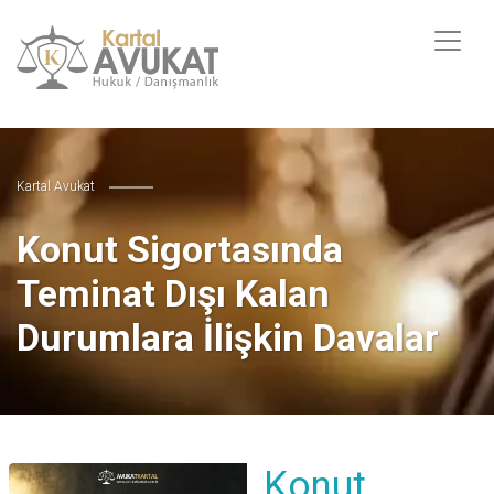
Kartal Avukat
Konut Sigortasında
Teminat Dışı Kalan
Durumlara İlişkin Davalar
Konut