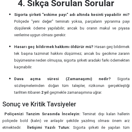
4. Sıkça Sorulan Sorular
Sigorta şirketi "eskime payı" adı altında kesinti yapabilir mi?
Poliçede "yeni değer" teminatı yoksa, parçaların yıpranma payı
düşülerek ödeme yapılabilir; ancak bu oranın makul ve piyasa
verilerine uygun olması gerekir.
Hasarı geç bildirmek hakkımı öldürür mü?
Hasarı geç bildirmek
tek başına tazminat hakkını düşürmez; ancak bu gecikme zararın
büyümesine neden olmuşsa, sigorta şirketi aradaki farkı ödemekten
kaçınabilir.
Dava açma süresi (Zamanaşımı) nedir?
Sigorta
sözleşmelerinden doğan tüm talepler, rizikonun gerçekleştiği
tarihten itibaren
2 yıl
geçmekle zamanaşımına uğrar.
Sonuç ve Kritik Tavsiyeler
Poliçenizi Tanzim Sırasında İnceleyin:
Teminat dışı kalan hallerin
poliçede bold (kalın) ve anlaşılır şekilde yazılmış olması önem arz
etmektedir.
İletişimi Yazılı Tutun:
Sigorta şirketi ile yapılan tüm