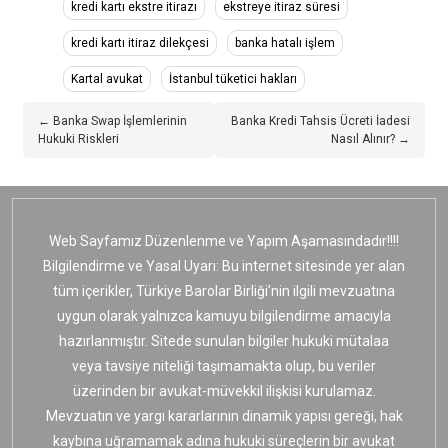
kredi kartı ekstre itirazı
ekstreye itiraz süresi
kredi kartı itiraz dilekçesi
banka hatalı işlem
Kartal avukat
İstanbul tüketici hakları
← Banka Swap İşlemlerinin
Banka Kredi Tahsis Ücreti İadesi
Hukuki Riskleri
Nasıl Alınır? →
Web Sayfamız Düzenlenme ve Yapım Aşamasındadır!!!!
Bilgilendirme ve Yasal Uyarı: Bu internet sitesinde yer alan
tüm içerikler, Türkiye Barolar Birliği’nin ilgili mevzuatına
uygun olarak yalnızca kamuyu bilgilendirme amacıyla
hazırlanmıştır. Sitede sunulan bilgiler hukuki mütalaa
veya tavsiye niteliği taşımamakta olup, bu veriler
üzerinden bir avukat-müvekkil ilişkisi kurulamaz.
Mevzuatın ve yargı kararlarının dinamik yapısı gereği, hak
kaybına uğramamak adına hukuki süreçlerin bir avukat