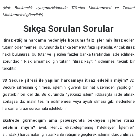
(Not: Bankacılık uyuşmazlıklarında Tüketici Mahkemeleri ve Ticaret
Mahkemeleri görevlidir).
Sıkça Sorulan Sorular
İtiraz ettiğim harcama nedeniyle borcuma faiz işler mi?
İtiraz edilen
tutarın ödenmemesi durumunda banka temerrüt faizi işletebilir. Ancak itiraz
haklı bulunursa, bu tutar ve işletilen faizler banka tarafından iade edilmek
zorundadır. Risk almamak için tutarın "itiraz kayıtlı" ödenmesi teknik bir
tercihtir.
3D Secure şifresi ile yapılan harcamaya itiraz edebilir miyim?
3D
Secure şifresinin girilmesi, işlemin güvenli bir hat üzerinden yapıldığını
gösterbir bir delildir. Bu durumda "yetkisiz işlem" iddiasıyla iade almak
zorlaşsa da; malın teslim edilmemesi veya ayıplı olması gibi nedenlerle
harcama itirazı süreci hala işletilebilir.
Ekstrede görmediğim ama provizyonda bekleyen işleme itiraz
edebilir miyim?
Evet. Henüz ekstreleşmemiş ("Bekleyen İşlemler"
altındaki) harcamalar için banka ile iletişime geçilerek işlemin durdurulması