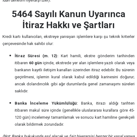
idari denetim hiyerarşi izler).
5464 Sayılı Kanun Uyarınca
İtiraz Hakkı ve Şartları
Kredi kartı kullanıcıları, ekstreye yansıyan işlemlere karşı şu teknik kriterler
çerçevesinde hak sahibi olur:
İtiraz Süresi (m. 12):
Kart hamili, ekstre gönderim tarihinden
itibaren
60 gün
içinde, ekstrede yer alan işlemlere yazılı olarak veya
bankanın kayıtlı iletişim kanalları üzerinden itiraz edebilir. Bu sürenin
geçirilmesi, işlemin kural olarak kabul edildiği karinesini doğurur;
ancak dolandırıcılık gibi ağır durumlarda genel zamanaşımı süreleri
saklıdır.
Banka İnceleme Yükümlülüğü:
Banka, itirazı aldığı tarihten
itibaren makul süre içinde (genellikle uluslararası kurallara göre 45-
120 gün) incelemeyi tamamlamak ve sonucu kart hamiline gerekçeli
olarak bildirmek zorundadır.
(Not: Banka hukukunda asıl alacak ve faiz hiyerarşisi benzer bir yasal yapıya