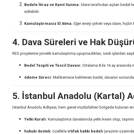
Bedele İtiraz ve Kanıt Sunma:
İdare tarafından açılan bedel t
edilebilir.
Kamulaştırmasız El Atma:
Eğer enerji şirketi veya idare, hiç
4. Dava Süreleri ve Hak Düşür
RES projelerine yönelik kamulaştırma uyuşmazlıkları, ivedi işlerden sayı
Bedel Tespiti ve Tescil Davası:
Ortalama 8 ile 16 ay arasında ne
ödeme Süreci:
Mahkemece belirlenen bedel, davanın sonunda mali
5. İstanbul Anadolu (Kartal) A
İstanbul Anadolu Adliyesi, hem genel müdürlükleri bölgede bulunan enerj
Yetki Kuralı:
Kamulaştırma davalarında yetki kesin olup, taşınm
hukuki destek:
özellikle
irtifak hakkı bedeli
(arazinin üzerind