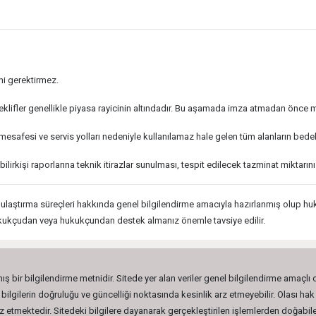
ni gerektirmez.
ifler genellikle piyasa rayicinin altındadır. Bu aşamada imza atmadan önce m
 mesafesi ve servis yolları nedeniyle kullanılamaz hale gelen tüm alanların bedeli
 bilirkişi raporlarına teknik itirazlar sunulması, tespit edilecek tazminat miktarı
amulaştırma süreçleri hakkında genel bilgilendirme amacıyla hazırlanmış olup hu
hukukçudan veya hukukçundan destek almanız önemle tavsiye edilir.
ış bir bilgilendirme metnidir. Sitede yer alan veriler genel bilgilendirme amaçlı
lgilerin doğruluğu ve güncelliği noktasında kesinlik arz etmeyebilir. Olası hak 
etmektedir. Sitedeki bilgilere dayanarak gerçekleştirilen işlemlerden doğabilec