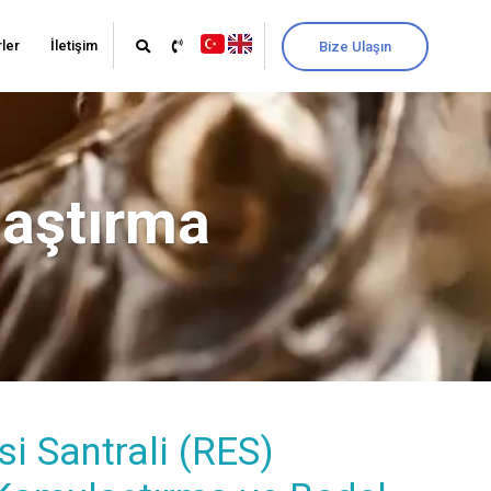
ler
İletişim
Bize Ulaşın
laştırma
si Santrali (RES)