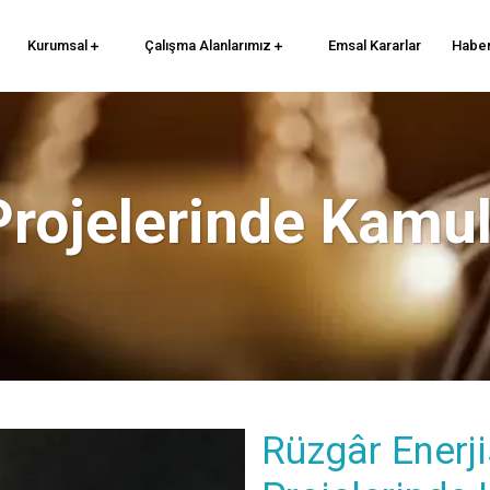
Kurumsal
Çalışma Alanlarımız
Emsal Kararlar
Haber
Projelerinde Kamu
Rüzgâr Enerji