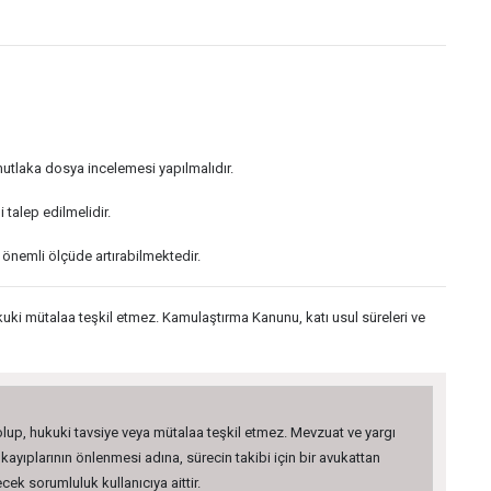
utlaka dosya incelemesi yapılmalıdır.
 talep edilmelidir.
nı önemli ölçüde artırabilmektedir.
kuki mütalaa teşkil etmez. Kamulaştırma Kanunu, katı usul süreleri ve
 olup, hukuki tavsiye veya mütalaa teşkil etmez. Mevzuat ve yargı
kayıplarının önlenmesi adına, sürecin takibi için bir avukattan
ek sorumluluk kullanıcıya aittir.