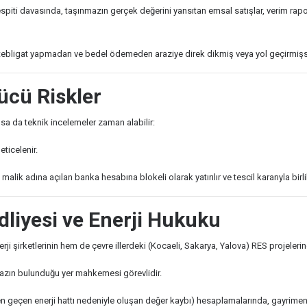
espiti davasında, taşınmazın gerçek değerini yansıtan emsal satışlar, verim rap
bir tebligat yapmadan ve bedel ödemeden araziye direk dikmiş veya yol geçirmi
ücü Riskler
lsa da teknik incelemeler zaman alabilir:
ticelenir.
k adına açılan banka hesabına blokeli olarak yatırılır ve tescil kararıyla birli
dliyesi ve Enerji Hukuku
i şirketlerinin hem de çevre illerdeki (Kocaeli, Sakarya, Yalova) RES projeleri
azın bulunduğu yer mahkemesi görevlidir.
en geçen enerji hattı nedeniyle oluşan değer kaybı) hesaplamalarında, gayrimen