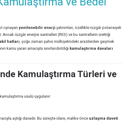
 Kamulaştırma ve Bedel
 rol oynayan
yenilenebilir enerji
yatırımları, özellikle rüzgâr potansiyeli
ncak rüzgâr enerjisi santralleri (RES) ve bu santrallerin ürettiği
akil hatları
, çoğu zaman şahıs mülkiyetindeki arazilerden geçmek
ın kamu yararı amacıyla sınırlandırıldığı
kamulaştırma davaları
inde Kamulaştırma Türleri ve
a kamulaştırma usulü uygulanır:
acıyla açtığı davadır. Bu süreçte idare, malike önce
uzlaşma daveti