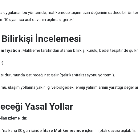
da uygulanan bu yöntemde, mahkemece taşınmazın değerinin sadece bir ön tespi
m. 10 uyarınca asıl davanın açılması gerekir.
Bilirkişi İncelemesi
m fiyatıdır
. Mahkeme tarafından atanan bilirkişi kurulu, bedel tespitinde şu krit
r).
sı durumunda getireceği net gelir (gelir kapitalizasyonu yöntemi).
u, ulaşım yollarına yakınlığı ve bölgedeki enerji yatırımlarının yarattığı değer art
eceği Yasal Yollar
arı izlemelidir:
ı"na karşı 30 gün içinde
İdare Mahkemesinde
işlemin iptali davası açılabilir.