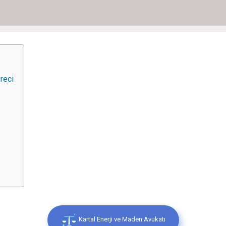
reci
Kartal Enerji ve Maden Avukatı