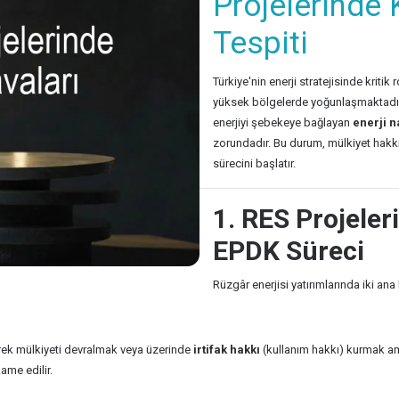
Projelerinde
Tespiti
Türkiye'nin enerji stratejisinde kritik
yüksek bölgelerde yoğunlaşmaktadır. A
enerjiyi şebekeye bağlayan
enerji n
zorundadır. Bu durum, mülkiyet hakkın
sürecini başlatır.
1. RES Projeler
EPDK Süreci
Rüzgâr enerjisi yatırımlarında iki an
rek mülkiyeti devralmak veya üzerinde
irtifak hakkı
(kullanım hakkı) kurmak am
me edilir.