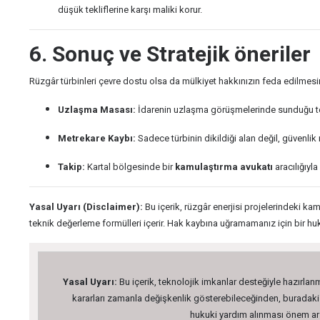
düşük tekliflerine karşı maliki korur.
6. Sonuç ve Stratejik öneriler
Rüzgâr türbinleri çevre dostu olsa da mülkiyet hakkınızın feda edilmesi
Uzlaşma Masası:
İdarenin uzlaşma görüşmelerinde sunduğu tekl
Metrekare Kaybı:
Sadece türbinin dikildiği alan değil, güvenlik
Takip:
Kartal bölgesinde bir
kamulaştırma avukatı
aracılığıyla
Yasal Uyarı (Disclaimer):
Bu içerik, rüzgâr enerjisi projelerindeki k
teknik değerleme formülleri içerir. Hak kaybına uğramamanız için bir 
Yasal Uyarı:
Bu içerik, teknolojik imkanlar desteğiyle hazırlanm
kararları zamanla değişkenlik gösterebileceğinden, buradaki bi
hukuki yardım alınması önem arz 