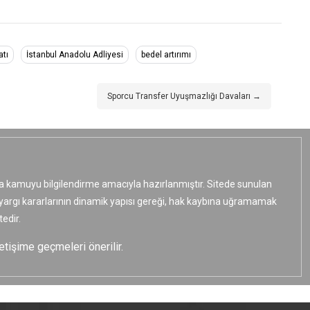
atı
İstanbul Anadolu Adliyesi
bedel artırımı
Sporcu Transfer Uyuşmazlığı Davaları →
ızca kamuyu bilgilendirme amacıyla hazırlanmıştır. Sitede sunulan
e yargı kararlarının dinamik yapısı gereği, hak kaybına uğramamak
edir.
etişime geçmeleri önerilir.