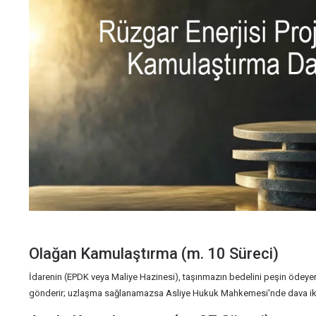
Olağan Kamulaştırma (m. 10 Süreci)
İdarenin (EPDK veya Maliye Hazinesi), taşınmazın bedelini peşin ödeye
gönderir; uzlaşma sağlanamazsa Asliye Hukuk Mahkemesi'nde dava ika