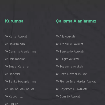
Kurumsal
Çalışma Alanlarımız
Kartal Avukat
Aile Avukatı
Hakkımızda
Arabulucu Avukat
Çalışma Alanlarımız
Bankacılık Avukatı
Dökümanlar
Bilişim Avukatı
Emsal Kararlar
Boşanma Avukatı
Haberler
Ceza Davası Avukatı
Banka Hesaplarımız
Fikri ve Sınai Haklar Avukatı
Sık Sorulan Sorular
Gayrimenkul Avukatı
Kadromuz
Gümrük Avukatı
Bilgiler