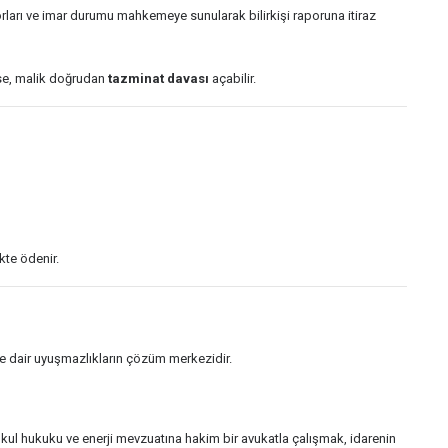
orları ve imar durumu mahkemeye sunularak bilirkişi raporuna itiraz
şse, malik doğrudan
tazminat davası
açabilir.
kte ödenir.
ne dair uyuşmazlıkların çözüm merkezidir.
kul hukuku ve enerji mevzuatına hakim bir avukatla çalışmak, idarenin