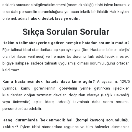
riskler konusunda bilgilendirilmemesi (onam eksikliği), tıbbi işlem kusursuz
olsa dahi personelin sorumluluğuna yol açan teknik bir ihlaldir. Hak kaybını
önlemek adına
hukuki destek tavsiye edilir.
Sıkça Sorulan Sorular
Hekimin talimatını yerine getiren hemşire hatadan sorumlu mudur?
Eğer talimat tıbbi standartlara açıkça aykırıysa (örn: Hastanın bilinen alerjisi
olan bir ilacın verilmesi) ve hemşire bu durumu fark edebilecek mesleki
bilgiye sahipse, sadece talimatı uygulamış olması sorumluluğunu ortadan
kaldırmaz.
Kamu hastanesindeki hatada dava kime açılır?
Anayasa m. 129/5
uyarınca, kamu görevlilerinin görevlerini yerine getirirken işledikleri
kusurlardan doğan tazminat davaları doğrudan idareye (Sağlık Bakanlığı
veya üniversite) açılır. İdare, ödediği tazminatı daha sonra sorumlu
personele rücu edebilir.
Hangi durumlarda 'beklenmedik hal' (komplikasyon) sorumluluğu
kaldırır?
Eylem tıbbi standartlara uygunsa ve tüm önlemler alınmasına