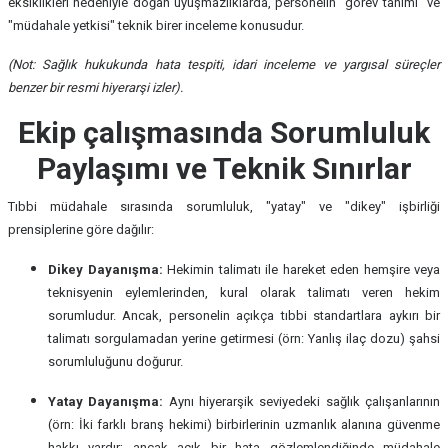
eksiklikleri nedeniyle doğan uyuşmazlıklarda, personelin "görev tanımı" ve
"müdahale yetkisi" teknik birer inceleme konusudur.
(Not: Sağlık hukukunda hata tespiti, idari inceleme ve yargısal süreçler
benzer bir resmi hiyerarşi izler).
Ekip çalışmasında Sorumluluk
Paylaşımı ve Teknik Sınırlar
Tıbbi müdahale sırasında sorumluluk, "yatay" ve "dikey" işbirliği
prensiplerine göre dağılır:
Dikey Dayanışma:
Hekimin talimatı ile hareket eden hemşire veya
teknisyenin eylemlerinden, kural olarak talimatı veren hekim
sorumludur. Ancak, personelin açıkça tıbbi standartlara aykırı bir
talimatı sorgulamadan yerine getirmesi (örn: Yanlış ilaç dozu) şahsi
sorumluluğunu doğurur.
Yatay Dayanışma:
Aynı hiyerarşik seviyedeki sağlık çalışanlarının
(örn: İki farklı branş hekimi) birbirlerinin uzmanlık alanına güvenme
hakkı vardır; ancak açık bir hata gözlemlendiğinde müdahale