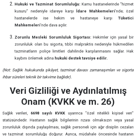
Hukuki ve Tazminat Sorumluluğu:
Kamu hastanelerinde "hizmet
kusuru" nedeniyle idareye karşı
İdare Mahkemeleri
'nde; özel
hastanelerde ise hekim ve hastaneye karşı
Tüketici
Mahkemeleri
'nde dava açılır.
Zorunlu Mesleki Sorumluluk Sigortası:
Hekimler için yasal bir
zorunluluk olan bu sigorta, tıbbi malpraktis nedeniyle hükmedilen
tazminatların poliçe limitleri dahilinde karşılanmasını sağlar. Hak
kaybını önlemek adına
hukuki destek tavsiye edilir.
(Not: Sağlık hukukunda şikâyet, tazminat davası zamanaşımları ve sigorta
ihbar süreleri teknik bir takvime bağlıdır).
Veri Gizliliği ve Aydınlatılmış
Onam (KVKK ve m. 26)
Sağlık verileri,
6698 sayılı KVKK
uyarınca "özel nitelikli kişisel veri"
statüsündedir. Hastanın sağlık bilgilerinin rızası olmaksızın veya yasal
zorunluluk dışında paylaşılması, sağlık personeli için ağır disiplin cezaları
ve tazminat sorumluluğu doğurur. Ayrıca, müdahale öncesinde hastanın