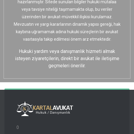
hazırlanmıştır. Sitede sunulan bilgiler hukuki mütalaa
veya tavsiye niteliği taşımamakta olup, bu veriler
üzerinden bir avukat-müvekkil ilişkisi kurulamaz.
Mevzuatın ve yargı kararlarının dinamik yapısı gereği, hak
kaybına uğramamak adına hukuki süreçlerin bir avukat
vasıtasıyla takip edilmesi önem arz etmektedir.
Hukuki yardım veya danışmanlık hizmeti almak
isteyen ziyaretçilerin, direkt bir avukat ile iletişime
geçmeleri önerilir.
0