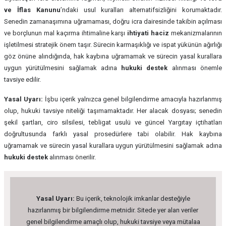
ve İflas Kanunu
’ndaki usul kuralları alternatifsizliğini korumaktadır.
Senedin zamanaşımına uğramaması, doğru icra dairesinde takibin açılması
ve borçlunun mal kaçırma ihtimaline karşı
ihtiyati haciz
mekanizmalarının
işletilmesi stratejik önem taşır. Sürecin karmaşıklığı ve ispat yükünün ağırlığı
göz önüne alındığında, hak kaybına uğramamak ve sürecin yasal kurallara
uygun yürütülmesini sağlamak adına
hukuki destek
alınması önemle
tavsiye edilir.
Yasal Uyarı:
İşbu içerik yalnızca genel bilgilendirme amacıyla hazırlanmış
olup, hukuki tavsiye niteliği taşımamaktadır. Her alacak dosyası; senedin
şekil şartları, ciro silsilesi, tebligat usulü ve güncel Yargıtay içtihatları
doğrultusunda farklı yasal prosedürlere tabi olabilir. Hak kaybına
uğramamak ve sürecin yasal kurallara uygun yürütülmesini sağlamak adına
hukuki destek
alınması önerilir.
Yasal Uyarı:
Bu içerik, teknolojik imkanlar desteğiyle
hazırlanmış bir bilgilendirme metnidir. Sitede yer alan veriler
genel bilgilendirme amaçlı olup, hukuki tavsiye veya mütalaa