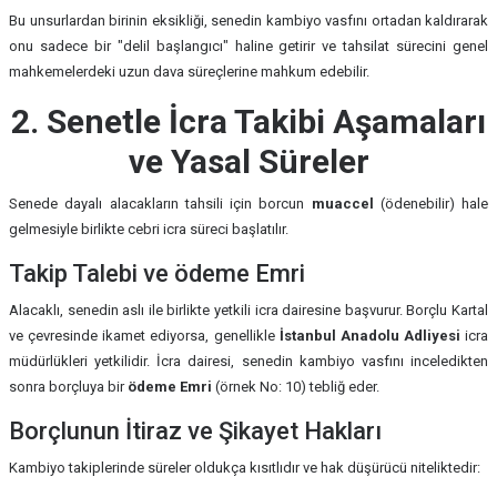
Bu unsurlardan birinin eksikliği, senedin kambiyo vasfını ortadan kaldırarak
onu sadece bir "delil başlangıcı" haline getirir ve tahsilat sürecini genel
mahkemelerdeki uzun dava süreçlerine mahkum edebilir.
2. Senetle İcra Takibi Aşamaları
ve Yasal Süreler
Senede dayalı alacakların tahsili için borcun
muaccel
(ödenebilir) hale
gelmesiyle birlikte cebri icra süreci başlatılır.
Takip Talebi ve ödeme Emri
Alacaklı, senedin aslı ile birlikte yetkili icra dairesine başvurur. Borçlu Kartal
ve çevresinde ikamet ediyorsa, genellikle
İstanbul Anadolu Adliyesi
icra
müdürlükleri yetkilidir. İcra dairesi, senedin kambiyo vasfını inceledikten
sonra borçluya bir
ödeme Emri
(örnek No: 10) tebliğ eder.
Borçlunun İtiraz ve Şikayet Hakları
Kambiyo takiplerinde süreler oldukça kısıtlıdır ve hak düşürücü niteliktedir: