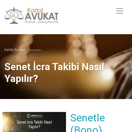
Kartal Avukat
Senet İcra Takibi Nasıl
Yapılır?
Senetle
(Bono)