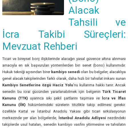
Alacak
Tahsili ve
İcra Takibi Süreçleri:
Mevzuat Rehberi
Ticari ve bireysel borç ilişkilerinde alacağın yasal güvence altına alınması
amacıyla en sık başvurulan yöntemlerden biri senet (bono) kullanımıdır.
Hukuk tekniği açısından birer
kambiyo senedi
olan bu belgeler, alacaklıya
genel alacak takiplerinden farklı olarak, daha hızlı bir tahsilat imkanı sunan
Kambiyo Senetlerine özgü Haciz Yolu
’nu kullanma hakkı tanır. Ancak
senedin bu icrai gücünden yararlanabilmek için belgenin
Türk Ticaret
Kanunu (TTK)
uyarınca sıkı şekil şartlarını taşıması ve
İcra ve İflas
Kanunu (İİK)
hükümlerindeki sürelerin titizlikle takip edilmesi gerekir.
özellikle Kartal ve İstanbul Anadolu Yakası gibi ticari sirkülasyonun
merkezinde yer alan bölgelerde,
İstanbul Anadolu Adliyesi
nezdindeki
takiplerde usul hataları, senedin kambiyo vasfını yitirmesine ve tahsilatın