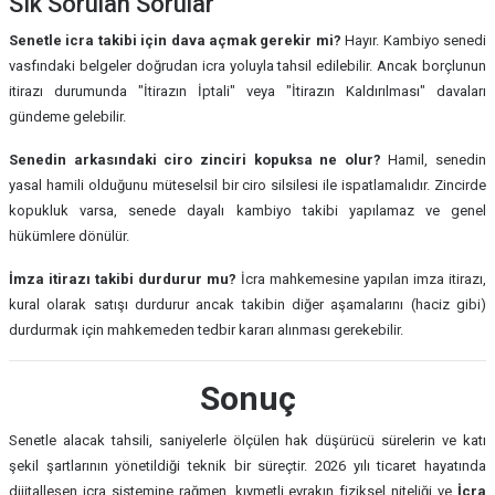
Sık Sorulan Sorular
Senetle icra takibi için dava açmak gerekir mi?
Hayır. Kambiyo senedi
vasfındaki belgeler doğrudan icra yoluyla tahsil edilebilir. Ancak borçlunun
itirazı durumunda "İtirazın İptali" veya "İtirazın Kaldırılması" davaları
gündeme gelebilir.
Senedin arkasındaki ciro zinciri kopuksa ne olur?
Hamil, senedin
yasal hamili olduğunu müteselsil bir ciro silsilesi ile ispatlamalıdır. Zincirde
kopukluk varsa, senede dayalı kambiyo takibi yapılamaz ve genel
hükümlere dönülür.
İmza itirazı takibi durdurur mu?
İcra mahkemesine yapılan imza itirazı,
kural olarak satışı durdurur ancak takibin diğer aşamalarını (haciz gibi)
durdurmak için mahkemeden tedbir kararı alınması gerekebilir.
Sonuç
Senetle alacak tahsili, saniyelerle ölçülen hak düşürücü sürelerin ve katı
şekil şartlarının yönetildiği teknik bir süreçtir. 2026 yılı ticaret hayatında
dijitalleşen icra sistemine rağmen, kıymetli evrakın fiziksel niteliği ve
İcra