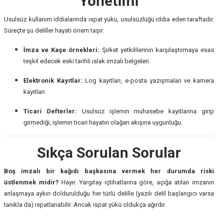
Yönetimi
Usulsüz kullanım iddialarında ispat yükü, usulsüzlüğü iddia eden taraftadır.
Süreçte şu deliller hayati önem taşır:
İmza ve Kaşe örnekleri:
Şirket yetkililerinin karşılaştırmaya esas
teşkil edecek eski tarihli ıslak imzalı belgeleri.
Elektronik Kayıtlar:
Log kayıtları, e-posta yazışmaları ve kamera
kayıtları.
Ticari Defterler:
Usulsüz işlemin muhasebe kayıtlarına girip
girmediği, işlemin ticari hayatın olağan akışına uygunluğu.
Sıkça Sorulan Sorular
Boş imzalı bir kağıdı başkasına vermek her durumda riski
üstlenmek midir?
Hayır. Yargıtay içtihatlarına göre, açığa atılan imzanın
anlaşmaya aykırı doldurulduğu her türlü delille (yazılı delil başlangıcı varsa
tanıkla da) ispatlanabilir. Ancak ispat yükü oldukça ağırdır.