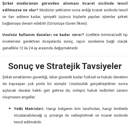
Şirket müdürünün görevden alınması ticaret sicilinde tescil
edilmezse ne olur?
Müdürün yetkisinin sona erdiği ticaret sicilinde tescil
ve ilan edilene kadar, iyiniyetli üçüncü kişilerle yapılan işlemler şirketi
bağlamaya devam edebilir (Görünüşe Güven İlkesi).
Usulsüz kullanım davaları ne kadar sürer?
özellikle kriminal/adli tıp
incelemesi gerektiren dosyalarda süreç, rapor sürelerine bağlı olarak
genellikle 12 ila 24 ay arasında değişmektedir.
Sonuç ve Stratejik Tavsiyeler
Şirket evraklarının güvenliği, siber güvenlik kadar fiziksel ve hukuki denetimi
de kapsayan çok yönlü bir süreçtir. Usulsüzlük gerçekleştikten sonra
açılacak davalar hakkı geri getirse de, önleyici hukuk tedbirleri zararın
oluşmasını engeller.
Yetki Matrisleri:
Hangi belgenin kim tarafından, hangi limitlerle
imzalanabileceği iç yönerge ile netleştirilmeli ve ticaret sicilinde
tescil edilmelidir.