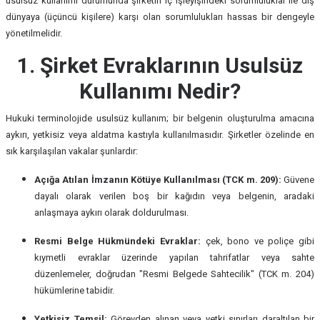
usulsüz kullanımı durumunda şirketin iç işleyişindeki sorumluluklar ile dış
dünyaya (üçüncü kişilere) karşı olan sorumlulukları hassas bir dengeyle
yönetilmelidir.
1. Şirket Evraklarının Usulsüz
Kullanımı Nedir?
Hukuki terminolojide usulsüz kullanım; bir belgenin oluşturulma amacına
aykırı, yetkisiz veya aldatma kastıyla kullanılmasıdır. Şirketler özelinde en
sık karşılaşılan vakalar şunlardır:
Açığa Atılan İmzanın Kötüye Kullanılması (TCK m. 209):
Güvene
dayalı olarak verilen boş bir kağıdın veya belgenin, aradaki
anlaşmaya aykırı olarak doldurulması.
Resmi Belge Hükmündeki Evraklar:
çek, bono ve poliçe gibi
kıymetli evraklar üzerinde yapılan tahrifatlar veya sahte
düzenlemeler, doğrudan "Resmi Belgede Sahtecilik" (TCK m. 204)
hükümlerine tabidir.
Yetkisiz Temsil:
Görevden alınan veya yetki sınırları daraltılan bir