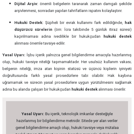
Dijital Arşiv:
önemli belgelerin taranarak zaman damgalı şekilde
arşivlenmesi, sonradan yapılan tahrifatların ispatını kolaylaştırır.
Hukuki Destek:
Şüpheli bir evrak kullanımı fark edildiğinde,
hak
düşürücü sürelerin
(örn: İcra takibinde 5 günlük itiraz süresi)
kaçırılmaması adına ivedilikle bir hukukçudan
hukuki destek
alınması önemle tavsiye edilir.
Yasal Uyarı:
İşbu içerik yalnızca genel bilgilendirme amacıyla hazırlanmış
olup, hukuki tavsiye niteliği taşımamaktadır. Her usulsüz kullanım vakası;
belgenin niteliği, imza atan kişinin statüsü ve üçüncü kişilerin iyiniyeti
doğrultusunda farklı yasal prosedürlere tabi olabilir. Hak kaybına
uğramamak ve sürecin yasal prosedürlere uygun yürütülmesini sağlamak
adına bu alanda çalışan bir hukukçudan
hukuki destek
alınması önerilir.
Yasal Uyarı:
Bu içerik, teknolojik imkanlar desteğiyle
hazırlanmış bir bilgilendirme metnidir. Sitede yer alan veriler
genel bilgilendirme amaçlı olup, hukuki tavsiye veya mütalaa