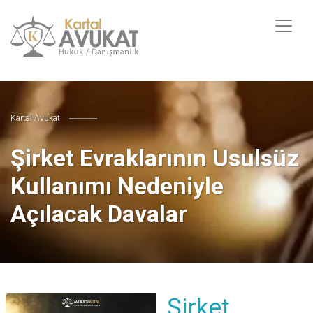
Kartal Avukat
Şirket Evraklarının Usulsüz
Kullanımı Nedeniyle
Açılacak Davalar
Şirket