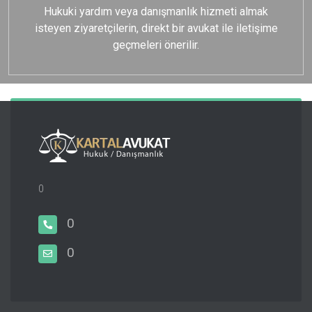
Hukuki yardım veya danışmanlık hizmeti almak
isteyen ziyaretçilerin, direkt bir avukat ile iletişime
geçmeleri önerilir.
0
0
0