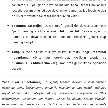
halükarda
10 yıl
içinde dava açılmalıdır. Ancak tescilli haklar için
tecavüz devam ettiği sürece davanın her zaman açılabileceğine dair
görüşler mevcuttur; fakat tazminat süreleri katıdır.
Savunma Stratejisi:
Davalı taraf, genellikle davacı tasarımının
"yeni" olmadığını iddia ederek
Hükümsüzlük Davası
açar. Bu
durumda iki dava birleştirilerek tasarımın tescilinin geçerli olup
olmadığı tartışılır.
Takip:
Sürecin bir fikri mülkiyet avukatı ile takibi;
doğru tazminat
hesaplama yönteminin seçilmesi
, delillerin tespiti ve
hükümsüzlük iddialarına karşı savunma
geliştirilmesi açısından
esastır.
Yasal Uyarı (Disclaimer):
Bu içerik, tasarım hakları ve ihlal davaları
hakkında genel bilgilendirme amacıyla hazırlanmış olup hukuki mütalaa
teşkil etmez. Fikri mülkiyet hukuku; uluslararası anlaşmalar ve SMK
hükümleriyle şekillenen son derece teknik bir alandır. Somut olaydaki
haklarınızın korunması için bir bir hukukçudan destek alınması önemle