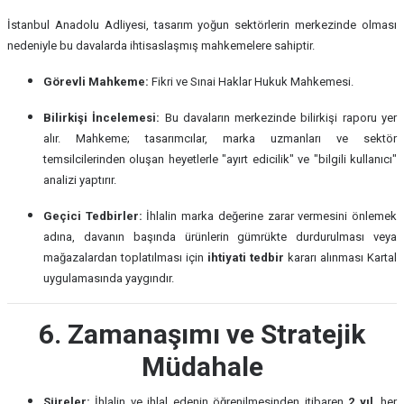
İstanbul Anadolu Adliyesi, tasarım yoğun sektörlerin merkezinde olması
nedeniyle bu davalarda ihtisaslaşmış mahkemelere sahiptir.
Görevli Mahkeme:
Fikri ve Sınai Haklar Hukuk Mahkemesi.
Bilirkişi İncelemesi:
Bu davaların merkezinde bilirkişi raporu yer
alır. Mahkeme; tasarımcılar, marka uzmanları ve sektör
temsilcilerinden oluşan heyetlerle "ayırt edicilik" ve "bilgili kullanıcı"
analizi yaptırır.
Geçici Tedbirler:
İhlalin marka değerine zarar vermesini önlemek
adına, davanın başında ürünlerin gümrükte durdurulması veya
mağazalardan toplatılması için
ihtiyati tedbir
kararı alınması Kartal
uygulamasında yaygındır.
6. Zamanaşımı ve Stratejik
Müdahale
Süreler:
İhlalin ve ihlal edenin öğrenilmesinden itibaren
2 yıl
, her