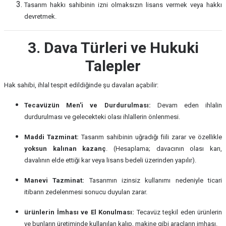
Tasarım hakkı sahibinin izni olmaksızın lisans vermek veya hakkı
devretmek.
3. Dava Türleri ve Hukuki
Talepler
Hak sahibi, ihlal tespit edildiğinde şu davaları açabilir:
Tecavüzün Men'i ve Durdurulması:
Devam eden ihlalin
durdurulması ve gelecekteki olası ihlallerin önlenmesi.
Maddi Tazminat:
Tasarım sahibinin uğradığı fiili zarar ve özellikle
yoksun kalınan kazanç
. (Hesaplama; davacının olası karı,
davalının elde ettiği kar veya lisans bedeli üzerinden yapılır).
Manevi Tazminat:
Tasarımın izinsiz kullanımı nedeniyle ticari
itibarın zedelenmesi sonucu duyulan zarar.
ürünlerin İmhası ve El Konulması:
Tecavüz teşkil eden ürünlerin
ve bunların üretiminde kullanılan kalıp, makine gibi araçların imhası.