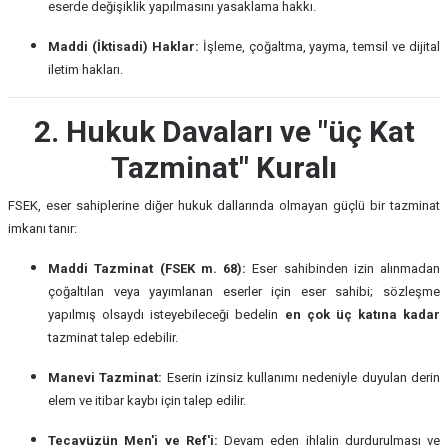
eserde değişiklik yapılmasını yasaklama hakkı.
Maddi (İktisadi) Haklar:
İşleme, çoğaltma, yayma, temsil ve dijital
iletim hakları.
2. Hukuk Davaları ve "üç Kat
Tazminat" Kuralı
FSEK, eser sahiplerine diğer hukuk dallarında olmayan güçlü bir tazminat
imkanı tanır:
Maddi Tazminat (FSEK m. 68):
Eser sahibinden izin alınmadan
çoğaltılan veya yayımlanan eserler için eser sahibi; sözleşme
yapılmış olsaydı isteyebileceği bedelin
en çok üç katına kadar
tazminat talep edebilir.
Manevi Tazminat:
Eserin izinsiz kullanımı nedeniyle duyulan derin
elem ve itibar kaybı için talep edilir.
Tecavüzün Men'i ve Ref'i:
Devam eden ihlalin durdurulması ve