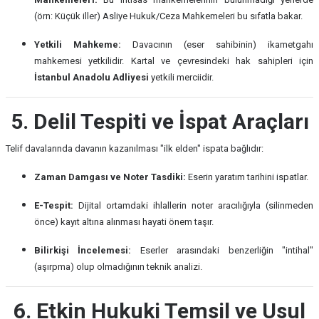
(örn: Küçük iller) Asliye Hukuk/Ceza Mahkemeleri bu sıfatla bakar.
Yetkili Mahkeme:
Davacının (eser sahibinin) ikametgahı
mahkemesi yetkilidir. Kartal ve çevresindeki hak sahipleri için
İstanbul Anadolu Adliyesi
yetkili merciidir.
5. Delil Tespiti ve İspat Araçları
Telif davalarında davanın kazanılması "ilk elden" ispata bağlıdır:
Zaman Damgası ve Noter Tasdiki:
Eserin yaratım tarihini ispatlar.
E-Tespit:
Dijital ortamdaki ihlallerin noter aracılığıyla (silinmeden
önce) kayıt altına alınması hayati önem taşır.
Bilirkişi İncelemesi:
Eserler arasındaki benzerliğin "intihal"
(aşırpma) olup olmadığının teknik analizi.
6. Etkin Hukuki Temsil ve Usul