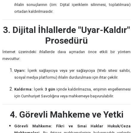
ihlalin sonuçlarının (örn: Dijital içeriklerin silinmesi, toplatılması)
ortadan kaldırılmasıdır.
3. Dijital İhlallerde "Uyar-Kaldır"
Prosedürü
İnternet üzerindeki ihlallerde dava açmadan önce etkili bir yöntem
mevcuttur:
Uyarı:
İçerik sağlayıcıya veya yer sağlayıcıya (Web sitesi sahibi,
sosyal medya platformu) ihlalin durdurulması için ihtar çekilir.
Kaldırma:
İçerik
3 gün
içinde kaldırılmazsa, erişimin engellenmesi
için Cumhuriyet Savcılığına veya mahkemeye başvurulabilir.
4. Görevli Mahkeme ve Yetki
Görevli Mahkeme:
Fikri ve Sınai Haklar Hukuk/Ceza
Mahkemeleri.
Bu ihtisas mahkemelerinin bulunmadığı yerlerde