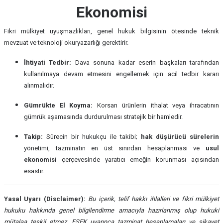
Ekonomisi
Fikri mülkiyet uyuşmazlıkları, genel hukuk bilgisinin ötesinde teknik
mevzuat ve teknoloji okuryazarlığı gerektirir.
İhtiyati Tedbir:
Dava sonuna kadar eserin başkaları tarafından
kullanılmaya devam etmesini engellemek için acil tedbir kararı
alınmalıdır.
Gümrükte El Koyma:
Korsan ürünlerin ithalat veya ihracatının
gümrük aşamasında durdurulması stratejik bir hamledir.
Takip:
Sürecin bir hukukçu ile takibi;
hak düşürücü sürelerin
yönetimi, tazminatın en üst sınırdan hesaplanması ve
usul
ekonomisi
çerçevesinde yaratıcı emeğin korunması açısından
esastır.
Yasal Uyarı (Disclaimer):
Bu içerik, telif hakkı ihlalleri ve fikri mülkiyet
hukuku hakkında genel bilgilendirme amacıyla hazırlanmış olup hukuki
mütalaa teşkil etmez. FSEK uyarınca tazminat hesaplamaları ve şikayet