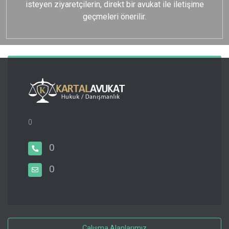
isteyen ziyaretçilerin, direkt bir avukat ile iletişime
geçmeleri önerilir.
0
0
0
Çalışma Alanlarımız