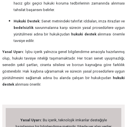
haciz gibi geçici hukuki koruma tedbirlerinin zamanında alınması
tahsilat başarısını belirler.
Hukuki Destek:
Senet metnindeki tahrifat iddiaları, imza itirazları ve
bedelsizlik
savunmalarına karşı sürecin yasal prosedürlere uygun
yürütülmesi adına bir hukukçudan
hukuki destek
alınması önemle
tavsiye edilir.
Yasal Uyarı:
İşbu içerik yalnızca genel bilgilendirme amacıyla hazırlanmış
olup, hukuki tavsiye niteliği taşımamaktadır. Her ticari senet uyuşmazlığı;
senedin şekil şartları, ciranta silsilesi ve borcun kaynağına göre farklılık
gösterebilir. Hak kaybına uğramamak ve sürecin yasal prosedürlere uygun
yürütülmesini sağlamak adına bu alanda çalışan bir hukukçudan
hukuki
destek
alınması önerilir.
Yasal Uyarı:
Bu içerik, teknolojik imkanlar desteğiyle
hazırlanmış bir bilgilendirme metnidir. Sitede yer alan veriler