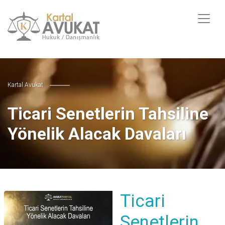
Kartal Avukat
Ticari Senetlerin Tahsiline
Yönelik Alacak Davaları
Ticari
Senetlerin