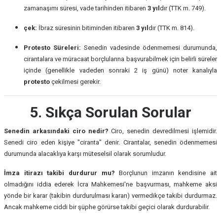
zamanaşımı süresi, vade tarihinden itibaren
3 yıl
dır (TTK m. 749).
çek:
İbraz süresinin bitiminden itibaren
3 yıl
dır (TTK m. 814).
Protesto Süreleri:
Senedin vadesinde ödenmemesi durumunda,
cirantalara ve müracaat borçlularına başvurabilmek için belirli süreler
içinde (genellikle vadeden sonraki 2 iş günü) noter kanalıyla
protesto
çekilmesi gerekir.
5. Sıkça Sorulan Sorular
Senedin arkasındaki ciro nedir?
Ciro, senedin devredilmesi işlemidir.
Senedi ciro eden kişiye "ciranta" denir. Cirantalar, senedin ödenmemesi
durumunda alacaklıya karşı müteselsil olarak sorumludur.
İmza itirazı takibi durdurur mu?
Borçlunun imzanın kendisine ait
olmadığını iddia ederek İcra Mahkemesi'ne başvurması, mahkeme aksi
yönde bir karar (takibin durdurulması kararı) vermedikçe takibi durdurmaz.
Ancak mahkeme ciddi bir şüphe görürse takibi geçici olarak durdurabilir.