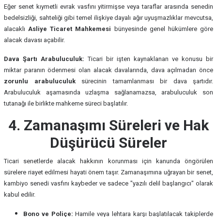
Eğer senet kıymetli evrak vasfını yitirmişse veya taraflar arasında senedin
bedelsizliği, sahteliği gibi temel ilişkiye dayalı ağır uyuşmazlıklar mevcutsa,
alacaklı
Asliye Ticaret Mahkemesi
bünyesinde genel hükümlere göre
alacak davası açabilir.
Dava Şartı Arabuluculuk:
Ticari bir işten kaynaklanan ve konusu bir
miktar paranın ödenmesi olan alacak davalarında, dava açılmadan önce
zorunlu arabuluculuk
sürecinin tamamlanması bir dava şartıdır.
Arabuluculuk aşamasında uzlaşma sağlanamazsa, arabuluculuk son
tutanağı ile birlikte mahkeme süreci başlatılır.
4. Zamanaşımı Süreleri ve Hak
Düşürücü Süreler
Ticari senetlerde alacak hakkının korunması için kanunda öngörülen
sürelere riayet edilmesi hayati önem taşır. Zamanaşımına uğrayan bir senet,
kambiyo senedi vasfını kaybeder ve sadece "yazılı delil başlangıcı" olarak
kabul edilir.
Bono ve Poliçe:
Hamile veya lehtara karşı başlatılacak takiplerde