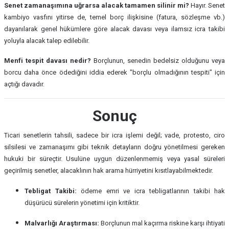
Senet zamanaşımına uğrarsa alacak tamamen silinir mi?
Hayır. Senet
kambiyo vasfını yitirse de, temel borç ilişkisine (fatura, sözleşme vb.)
dayanılarak genel hükümlere göre alacak davası veya ilamsız icra takibi
yoluyla alacak talep edilebilir.
Menfi tespit davası nedir?
Borçlunun, senedin bedelsiz olduğunu veya
borcu daha önce ödediğini iddia ederek "borçlu olmadığının tespiti" için
açtığı davadır.
Sonuç
Ticari senetlerin tahsili, sadece bir icra işlemi değil; vade, protesto, ciro
silsilesi ve zamanaşımı gibi teknik detayların doğru yönetilmesi gereken
hukuki bir süreçtir. Usulüne uygun düzenlenmemiş veya yasal süreleri
geçirilmiş senetler, alacaklının hak arama hürriyetini kısıtlayabilmektedir.
Tebligat Takibi:
ödeme emri ve icra tebligatlarının takibi hak
düşürücü sürelerin yönetimi için kritiktir.
Malvarlığı Araştırması:
Borçlunun mal kaçırma riskine karşı ihtiyati