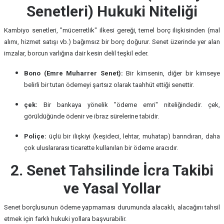
Senetleri) Hukuki Niteliği
Kambiyo senetleri, "mücerretlik" ilkesi gereği, temel borç ilişkisinden (mal
alımı, hizmet satışı vb.) bağımsız bir borç doğurur. Senet üzerinde yer alan
imzalar, borcun varlığına dair kesin delil teşkil eder.
Bono (Emre Muharrer Senet):
Bir kimsenin, diğer bir kimseye
belirli bir tutarı ödemeyi şartsız olarak taahhüt ettiği senettir.
çek:
Bir bankaya yönelik "ödeme emri" niteliğindedir. çek,
görüldüğünde ödenir ve ibraz sürelerine tabidir.
Poliçe:
üçlü bir ilişkiyi (keşideci, lehtar, muhatap) barındıran, daha
çok uluslararası ticarette kullanılan bir ödeme aracıdır.
2. Senet Tahsilinde İcra Takibi
ve Yasal Yollar
Senet borçlusunun ödeme yapmaması durumunda alacaklı, alacağını tahsil
etmek için farklı hukuki yollara başvurabilir.