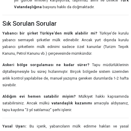
yılı güncel limitleri) karşılıyorsa, taşınmaz alımı ile birlikte
Türk
Vatandaşlığına
başvuru hakkı da doğmaktadır.
Sık Sorulan Sorular
Yabancı bir şirket Türkiye'den mülk alabilir mi?
Türkiye'de kurulu
yabancı sermayeli şirketler mülk edinebilir. Ancak yurt dışında kurulu
yabancı şirketlerin mülk edinimi sadece özel kanunlar (Turizm Teşvik
Kanunu, Petrol Kanunu vb.) çerçevesinde mümkündür.
Askeri bölge sorgulaması ne kadar sürer?
Tapu müdürlüklerinin
dijitalleşmesiyle bu süreç hızlanmıştır. Birçok bölgede sistem üzerinden
anlık kontrol yapılabilse de, manuel yazışma gereken durumlarda 1-2 hafta
sürebilir.
Aldığım evi hemen satabilir miyim?
Mülkiyet hakkı kapsamında
satabilirsiniz. Ancak mülkü
vatandaşlık kazanımı
amacıyla aldıysanız,
tapu kaydına "3 yıl satılamaz" şerhi işlenir.
Yasal Uyarı:
Bu içerik, yabancıların mülk edinme hakları ve yasal