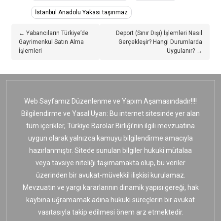
İstanbul Anadolu Yakası taşınmaz
← Yabancıların Türkiye’de
Deport (Sınır Dışı) İşlemleri Nasıl
Gayrimenkul Satın Alma
Gerçekleşir? Hangi Durumlarda
İşlemleri
Uygulanır? →
Web Sayfamız Düzenlenme ve Yapım Aşamasındadır!!!!
Bilgilendirme ve Yasal Uyarı: Bu internet sitesinde yer alan
tüm içerikler, Türkiye Barolar Birliği’nin ilgili mevzuatına
uygun olarak yalnızca kamuyu bilgilendirme amacıyla
hazırlanmıştır. Sitede sunulan bilgiler hukuki mütalaa
veya tavsiye niteliği taşımamakta olup, bu veriler
üzerinden bir avukat-müvekkil ilişkisi kurulamaz.
Mevzuatın ve yargı kararlarının dinamik yapısı gereği, hak
kaybına uğramamak adına hukuki süreçlerin bir avukat
vasıtasıyla takip edilmesi önem arz etmektedir.