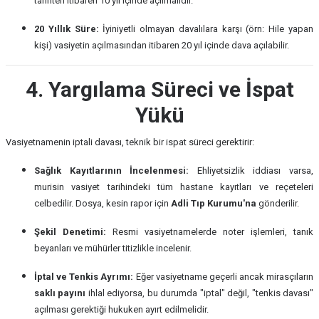
tarihten itibaren 10 yıl içinde açılmalıdır.
20 Yıllık Süre:
İyiniyetli olmayan davalılara karşı (örn: Hile yapan
kişi) vasiyetin açılmasından itibaren 20 yıl içinde dava açılabilir.
4. Yargılama Süreci ve İspat
Yükü
Vasiyetnamenin iptali davası, teknik bir ispat süreci gerektirir:
Sağlık Kayıtlarının İncelenmesi:
Ehliyetsizlik iddiası varsa,
murisin vasiyet tarihindeki tüm hastane kayıtları ve reçeteleri
celbedilir. Dosya, kesin rapor için
Adli Tıp Kurumu'na
gönderilir.
Şekil Denetimi:
Resmi vasiyetnamelerde noter işlemleri, tanık
beyanları ve mühürler titizlikle incelenir.
İptal ve Tenkis Ayrımı:
Eğer vasiyetname geçerli ancak mirasçıların
saklı payını
ihlal ediyorsa, bu durumda "iptal" değil, "tenkis davası"
açılması gerektiği hukuken ayırt edilmelidir.