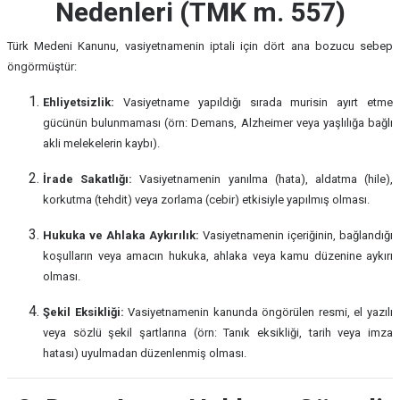
Nedenleri (TMK m. 557)
Türk Medeni Kanunu, vasiyetnamenin iptali için dört ana bozucu sebep
öngörmüştür:
Ehliyetsizlik:
Vasiyetname yapıldığı sırada murisin ayırt etme
gücünün bulunmaması (örn: Demans, Alzheimer veya yaşlılığa bağlı
akli melekelerin kaybı).
İrade Sakatlığı:
Vasiyetnamenin yanılma (hata), aldatma (hile),
korkutma (tehdit) veya zorlama (cebir) etkisiyle yapılmış olması.
Hukuka ve Ahlaka Aykırılık:
Vasiyetnamenin içeriğinin, bağlandığı
koşulların veya amacın hukuka, ahlaka veya kamu düzenine aykırı
olması.
Şekil Eksikliği:
Vasiyetnamenin kanunda öngörülen resmi, el yazılı
veya sözlü şekil şartlarına (örn: Tanık eksikliği, tarih veya imza
hatası) uyulmadan düzenlenmiş olması.