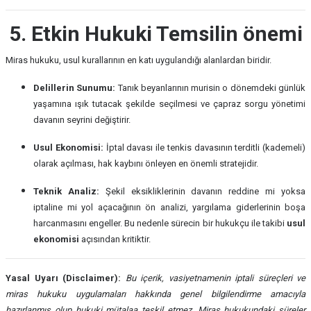
5. Etkin Hukuki Temsilin önemi
Miras hukuku, usul kurallarının en katı uygulandığı alanlardan biridir.
Delillerin Sunumu:
Tanık beyanlarının murisin o dönemdeki günlük
yaşamına ışık tutacak şekilde seçilmesi ve çapraz sorgu yönetimi
davanın seyrini değiştirir.
Usul Ekonomisi:
İptal davası ile tenkis davasının terditli (kademeli)
olarak açılması, hak kaybını önleyen en önemli stratejidir.
Teknik Analiz:
Şekil eksikliklerinin davanın reddine mi yoksa
iptaline mi yol açacağının ön analizi, yargılama giderlerinin boşa
harcanmasını engeller. Bu nedenle sürecin bir hukukçu ile takibi
usul
ekonomisi
açısından kritiktir.
Yasal Uyarı (Disclaimer):
Bu içerik, vasiyetnamenin iptali süreçleri ve
miras hukuku uygulamaları hakkında genel bilgilendirme amacıyla
hazırlanmış olup hukuki mütalaa teşkil etmez. Miras hukukundaki süreler