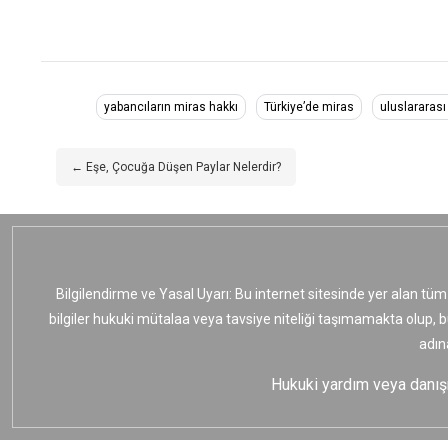
yabancıların miras hakkı
Türkiye’de miras
uluslararas
← Eşe, Çocuğa Düşen Paylar Nelerdir?
Bilgilendirme ve Yasal Uyarı: Bu internet sitesinde yer alan tüm
bilgiler hukuki mütalaa veya tavsiye niteliği taşımamakta olup, 
adın
Hukuki yardım veya danışma