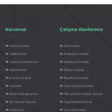
Kurumsal
Çalışma Alanlarımız
Kartal Avukat
Aile Avukatı
Hakkımızda
Arabulucu Avukat
Çalışma Alanlarımız
Bankacılık Avukatı
Dökümanlar
Bilişim Avukatı
Emsal Kararlar
Boşanma Avukatı
Haberler
Ceza Davası Avukatı
Banka Hesaplarımız
Fikri ve Sınai Haklar Avukatı
Sık Sorulan Sorular
Gayrimenkul Avukatı
Kadromuz
Gümrük Avukatı