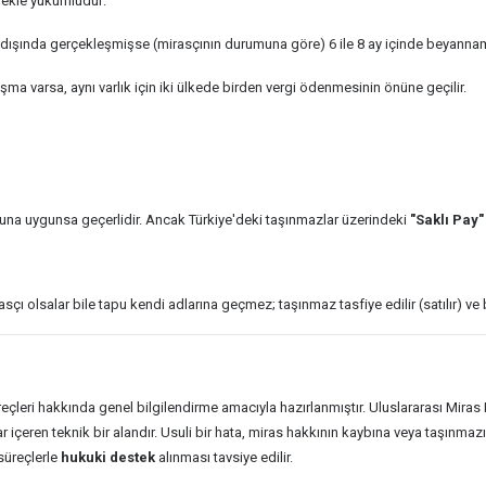
mekle yükümlüdür:
 dışında gerçekleşmişse (mirasçının durumuna göre) 6 ile 8 ay içinde beyanname
şma varsa, aynı varlık için iki ülkede birden vergi ödenmesinin önüne geçilir.
una uygunsa geçerlidir. Ancak Türkiye'deki taşınmazlar üzerindeki
"Saklı Pay"
sçı olsalar bile tapu kendi adlarına geçmez; taşınmaz tasfiye edilir (satılır) ve
süreçleri hakkında genel bilgilendirme amacıyla hazırlanmıştır. Uluslararası Mira
içeren teknik bir alandır. Usuli bir hata, miras hakkının kaybına veya taşınmaz
süreçlerle
hukuki destek
alınması tavsiye edilir.