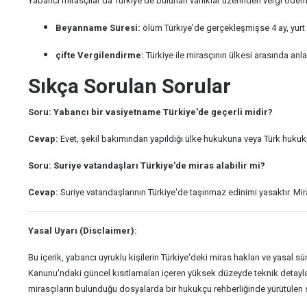
Yabancı mirasçılar da Türkiye'de bulunan varlıklar üzerinden vergi öde
Beyanname Süresi:
ölüm Türkiye'de gerçekleşmişse 4 ay, yurt
çifte Vergilendirme:
Türkiye ile mirasçının ülkesi arasında anla
Sıkça Sorulan Sorular
Soru: Yabancı bir vasiyetname Türkiye'de geçerli midir?
Cevap:
Evet, şekil bakımından yapıldığı ülke hukukuna veya Türk hukuk
Soru: Suriye vatandaşları Türkiye'de miras alabilir mi?
Cevap:
Suriye vatandaşlarının Türkiye'de taşınmaz edinimi yasaktır. Mira
Yasal Uyarı (Disclaimer):
Bu içerik, yabancı uyruklu kişilerin Türkiye'deki miras hakları ve yasal 
Kanunu'ndaki güncel kısıtlamaları içeren yüksek düzeyde teknik detaylar 
mirasçıların bulunduğu dosyalarda bir hukukçu rehberliğinde yürütülen 