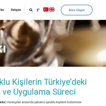
ler
İletişim
Bize Ulaşın
kı
lu Kişilerin Türkiye’deki
ı ve Uygulama Süreci
reke
) mirasçıları arasında yabancı uyruklu kişilerin bulunması