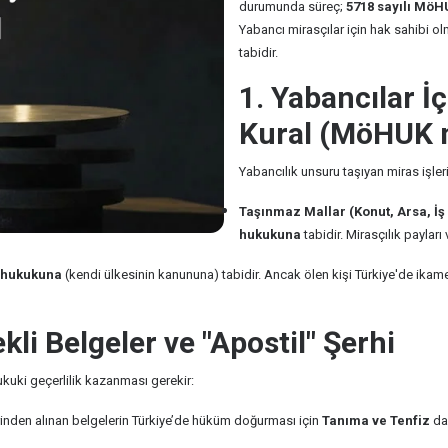
durumunda süreç;
5718 sayılı MöH
Yabancı mirasçılar için hak sahibi olm
tabidir.
1. Yabancılar 
Kural (MöHUK 
Yabancılık unsuru taşıyan miras işleri
Taşınmaz Mallar (Konut, Arsa, İş 
hukukuna
tabidir. Mirasçılık paylar
i hukukuna
(kendi ülkesinin kanununa) tabidir. Ancak ölen kişi Türkiye'de ikam
kli Belgeler ve "Apostil" Şerhi
hukuki geçerlilik kazanması gerekir:
nden alınan belgelerin Türkiye’de hüküm doğurması için
Tanıma ve Tenfiz
da