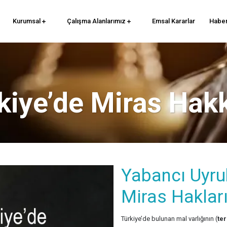
Kurumsal
Çalışma Alanlarımız
Emsal Kararlar
Haber
kiye’de Miras Hak
Yabancı Uyruk
Miras Haklar
Türkiye’de bulunan mal varlığının (
te