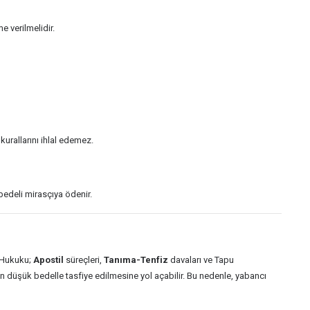
 verilmelidir.
kurallarını ihlal edemez.
 bedeli mirasçıya ödenir.
s Hukuku;
Apostil
süreçleri,
Tanıma-Tenfiz
davaları ve Tapu
ın düşük bedelle tasfiye edilmesine yol açabilir. Bu nedenle, yabancı