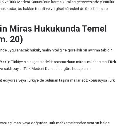
UK
ve Türk Medeni Kanunu'nun karma kuralları çerçevesinde yürütülür.
ak kadar, bu hakkın tescili ve vergisel süreçleri de özel bir usule
İçin Miras Hukukunda Temel
m. 20)
nde uygulanacak hukuk, malın niteliğine göre ikili bir ayırıma tabidir:
Yeri):
Türkiye sınırı içerisindeki taşınmazların mirası münhasıran
Türk
ı ve saklı paylar Türk Medeni Kanunu'na göre hesaplanır.
et ediyorsa veya Türkiye'de bulunan taşınır mallar söz konusuysa Türk
vası açılması veya doğrudan Türk mahkemelerinden yeni bir belge