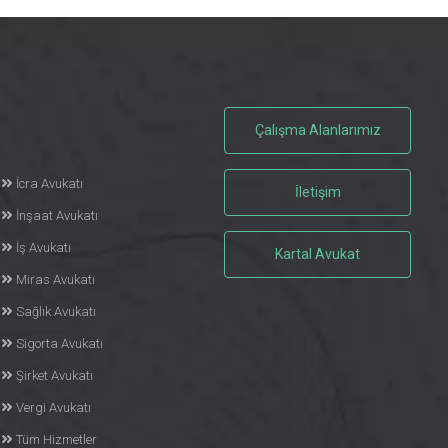
Çalışma Alanlarımız
İcra Avukatı
İletişim
İnşaat Avukatı
İş Avukatı
Kartal Avukat
Miras Avukatı
Sağlık Avukatı
Sigorta Avukatı
Şirket Avukatı
Vergi Avukatı
Tüm Hizmetler