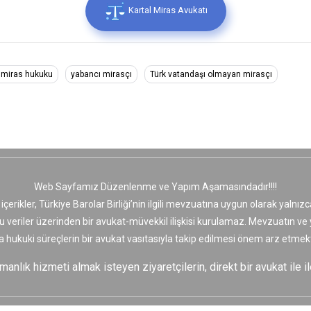
Kartal Miras Avukatı
ı miras hukuku
yabancı mirasçı
Türk vatandaşı olmayan mirasçı
Web Sayfamız Düzenlenme ve Yapım Aşamasındadır!!!!
 içerikler, Türkiye Barolar Birliği’nin ilgili mevzuatına uygun olarak yaln
bu veriler üzerinden bir avukat-müvekkil ilişkisi kurulamaz. Mevzuatın v
a hukuki süreçlerin bir avukat vasıtasıyla takip edilmesi önem arz etmekt
nlık hizmeti almak isteyen ziyaretçilerin, direkt bir avukat ile il