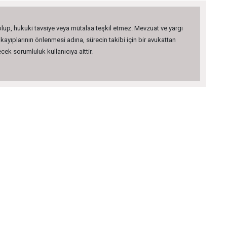
 olup, hukuki tavsiye veya mütalaa teşkil etmez. Mevzuat ve yargı
kayıplarının önlenmesi adına, sürecin takibi için bir avukattan
ek sorumluluk kullanıcıya aittir.