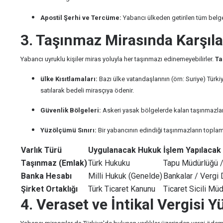
Apostil Şerhi ve Tercüme:
Yabancı ülkeden getirilen tüm belgel
3. Taşınmaz Mirasında Karşıla
Yabancı uyruklu kişiler miras yoluyla her taşınmazı edinemeyebilirler.
Ta
ülke Kısıtlamaları:
Bazı ülke vatandaşlarının (örn: Suriye) Türki
satılarak bedeli mirasçıya ödenir.
Güvenlik Bölgeleri:
Askeri yasak bölgelerde kalan taşınmazların
Yüzölçümü Sınırı:
Bir yabancının edindiği taşınmazların topla
Varlık Türü
Uygulanacak Hukuk
İşlem Yapılaca
Taşınmaz (Emlak)
Türk Hukuku
Tapu Müdürlüğü /
Banka Hesabı
Milli Hukuk (Genelde)
Bankalar / Vergi 
Şirket Ortaklığı
Türk Ticaret Kanunu
Ticaret Sicili Mü
4. Veraset ve İntikal Vergisi