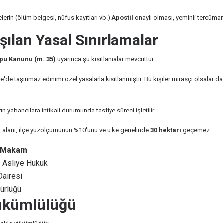
erin (ölüm belgesi, nüfus kayıtları vb.)
Apostil
onaylı olması, yeminli tercüman
şılan Yasal Sınırlamalar
pu Kanunu (m. 35)
uyarınca şu kısıtlamalar mevcuttur:
ye'de taşınmaz edinimi özel yasalarla kısıtlanmıştır. Bu kişiler mirasçı olsalar
 yabancılara intikali durumunda tasfiye süreci işletilir.
m alanı, ilçe yüzölçümünün %10'unu ve ülke genelinde
30 hektarı
geçemez.
k Makam
 Asliye Hukuk
Dairesi
dürlüğü
 Yükümlülüğü