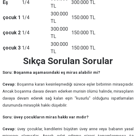
Eş
1/4
300.000 TL
TL
300.000
çocuk 1
1/4
150.000 TL
TL
300.000
çocuk 2
1/4
150.000 TL
TL
300.000
çocuk 3
1/4
150.000 TL
TL
Sıkça Sorulan Sorular
Soru: Boşanma aşamasındaki eş miras alabilir mi?
Cevap:
Boşanma kararı kesinleşmediği sürece eşler birbirinin mirasçısıdır.
Ancak boşanma davası devam ederken murisin ölümü halinde, mirasçıların
davaya devam ederek sağ kalan eşin "kusurlu" olduğunu ispatlamaları
durumunda mirasçılık hakkı düşebilir.
Soru: üvey çocukların miras hakkı var mıdır?
Cevap:
üvey çocuklar, kendilerini büyüten üvey anne veya babanın yasal
mirasçısı olamazlar. Ancak evlat edinme süreci tamamlanmışsa öz