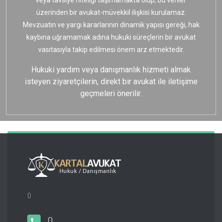
veya tavsiye niteliği taşımamakta olup, bu veriler
üzerinden bir avukat-müvekkil ilişkisi kurulamaz.
Mevzuatın ve yargı kararlarının dinamik yapısı gereği, hak
kaybına uğramamak adına hukuki süreçlerin bir avukat
vasıtasıyla takip edilmesi önem arz etmektedir.
Hukuki yardım veya danışmanlık hizmeti almak
isteyen ziyaretçilerin, direkt bir avukat ile iletişime
geçmeleri önerilir.
0
0