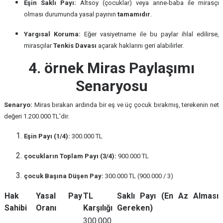
Eşin Saklı Payı:
Altsoy (çocuklar) veya anne-baba ile mirasçı
olması durumunda yasal payının
tamamıdır
.
Yargısal Koruma:
Eğer vasiyetname ile bu paylar ihlal edilirse,
mirasçılar
Tenkis Davası
açarak haklarını geri alabilirler.
4. örnek Miras Paylaşımı
Senaryosu
Senaryo:
Miras bırakan ardında bir eş ve üç çocuk bırakmış, terekenin net
değeri 1.200.000 TL'dir.
Eşin Payı (1/4):
300.000 TL
çocukların Toplam Payı (3/4):
900.000 TL
çocuk Başına Düşen Pay:
300.000 TL (900.000 / 3)
Hak
Yasal Pay
TL
Saklı Payı (En Az Alması
Sahibi
Oranı
Karşılığı
Gereken)
300.000