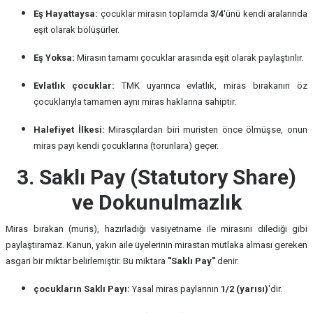
Eş Hayattaysa:
çocuklar mirasın toplamda
3/4
'ünü kendi aralarında
eşit olarak bölüşürler.
Eş Yoksa:
Mirasın tamamı çocuklar arasında eşit olarak paylaştırılır.
Evlatlık çocuklar:
TMK uyarınca evlatlık, miras bırakanın öz
çocuklarıyla tamamen aynı miras haklarına sahiptir.
Halefiyet İlkesi:
Mirasçılardan biri muristen önce ölmüşse, onun
miras payı kendi çocuklarına (torunlara) geçer.
3. Saklı Pay (Statutory Share)
ve Dokunulmazlık
Miras bırakan (muris), hazırladığı vasiyetname ile mirasını dilediği gibi
paylaştıramaz. Kanun, yakın aile üyelerinin mirastan mutlaka alması gereken
asgari bir miktar belirlemiştir. Bu miktara
"Saklı Pay"
denir.
çocukların Saklı Payı:
Yasal miras paylarının
1/2 (yarısı)
'dir.