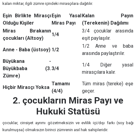
kalan miktar, ilgili zümre içindeki mirasçılara dağıtılır.
Eşin Birlikte Mirasçı
Eşin Yasal
Kalan Payın
Olduğu Kişiler
Miras Payı
(Terekenin) Dağılımı
Miras Bırakanın
3/4 çocuklar arasında
1/4
çocukları (Altsoy)
eşit paylaşılır.
1/2 Anne ve baba
Anne - Baba (üstsoy)
1/2
arasında paylaştırılır.
Büyükana -
1/4 Diğer yasal
Büyükbaba (3.
3/4
mirasçılara kalır.
Zümre)
Tamamı
Tüm miras (tereke) eşe
Hiçbir Mirasçı Yoksa
(4/4)
geçer.
2. çocukların Miras Payı ve
Hukuki Statüsü
çocuklar, cinsiyet ayrımı gözetmeksizin ve evlilik içi/dışı farkı (soy bağı
kurulmuşsa) olmaksızın birinci zümrenin asıl hak sahipleridir.