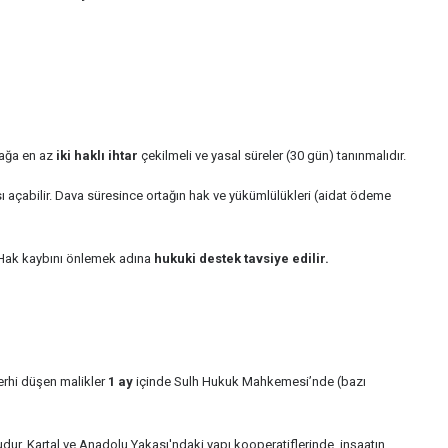
tağa en az
iki haklı ihtar
çekilmeli ve yasal süreler (30 gün) tanınmalıdır.
ası açabilir. Dava süresince ortağın hak ve yükümlülükleri (aidat ödeme
r. Hak kaybını önlemek adına
hukuki destek tavsiye edilir.
erhi düşen malikler
1 ay
içinde Sulh Hukuk Mahkemesi’nde (bazı
udur. Kartal ve Anadolu Yakası'ndaki yapı kooperatiflerinde, inşaatın