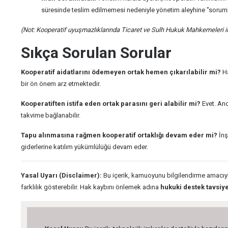
süresinde teslim edilmemesi nedeniyle yönetim aleyhine "sorumlu
(Not: Kooperatif uyuşmazlıklarında Ticaret ve Sulh Hukuk Mahkemeleri il
Sıkça Sorulan Sorular
Kooperatif aidatlarını ödemeyen ortak hemen çıkarılabilir mi?
Ha
bir ön önem arz etmektedir.
Kooperatiften istifa eden ortak parasını geri alabilir mi?
Evet. Anc
takvime bağlanabilir.
Tapu alınmasına rağmen kooperatif ortaklığı devam eder mi?
İnş
giderlerine katılım yükümlülüğü devam eder.
Yasal Uyarı (Disclaimer):
Bu içerik, kamuoyunu bilgilendirme amacıyl
farklılık gösterebilir. Hak kaybını önlemek adına
hukuki destek tavsiye 