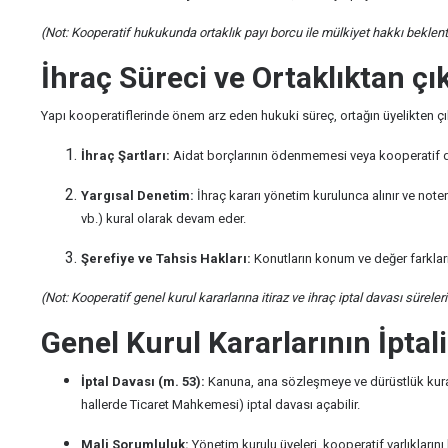
(Not: Kooperatif hukukunda ortaklık payı borcu ile mülkiyet hakkı beklenti
İhraç Süreci ve Ortaklıktan çı
Yapı kooperatiflerinde önem arz eden hukuki süreç, ortağın üyelikten çı
İhraç Şartları:
Aidat borçlarının ödenmemesi veya kooperatif düz
Yargısal Denetim:
İhraç kararı yönetim kurulunca alınır ve noterc
vb.) kural olarak devam eder.
Şerefiye ve Tahsis Hakları:
Konutların konum ve değer farkların
(Not: Kooperatif genel kurul kararlarına itiraz ve ihraç iptal davası süreleri
Genel Kurul Kararlarının İptal
İptal Davası (m. 53):
Kanuna, ana sözleşmeye ve dürüstlük kuralı
hallerde Ticaret Mahkemesi) iptal davası açabilir.
Mali Sorumluluk:
Yönetim kurulu üyeleri, kooperatif varlıkları