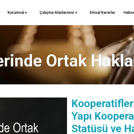
Kurumsal
Çalışma Alanlarımız
Emsal Kararlar
Haber
erinde Ortak Hakla
Kooperatifl
Yapı Kooperat
Statüsü ve H