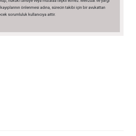
 olup, hukuki tavsiye veya mütalaa teşkil etmez. Mevzuat ve yargı
kayıplarının önlenmesi adına, sürecin takibi için bir avukattan
ek sorumluluk kullanıcıya aittir.