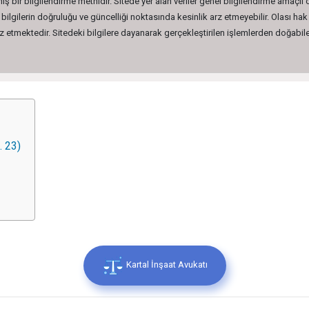
ış bir bilgilendirme metnidir. Sitede yer alan veriler genel bilgilendirme amaçlı
lgilerin doğruluğu ve güncelliği noktasında kesinlik arz etmeyebilir. Olası hak 
etmektedir. Sitedeki bilgilere dayanarak gerçekleştirilen işlemlerden doğabilec
. 23)
Kartal İnşaat Avukatı