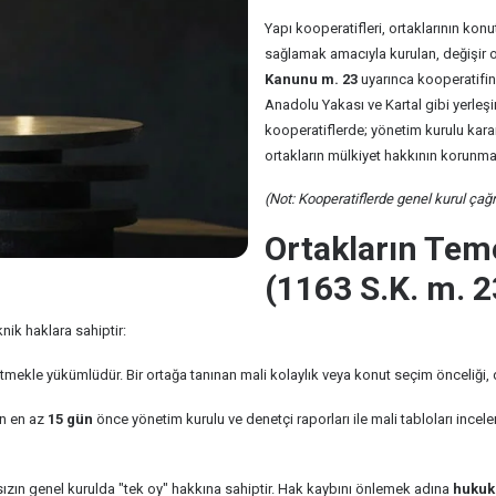
Yapı kooperatifleri, ortaklarının konut
sağlamak amacıyla kurulan, değişir ort
Kanunu m. 23
uyarınca kooperatifin 
Anadolu Yakası ve Kartal gibi yerle
kooperatiflerde; yönetim kurulu karar
ortakların mülkiyet hakkının korunma
(Not: Kooperatiflerde genel kurul çağrı
Ortakların Temel
(1163 S.K. m. 2
nik haklara sahiptir:
ekle yükümlüdür. Bir ortağa tanınan mali kolaylık veya konut seçim önceliği, di
an en az
15 gün
önce yönetim kurulu ve denetçi raporları ile mali tabloları ince
zın genel kurulda "tek oy" hakkına sahiptir. Hak kaybını önlemek adına
hukuki