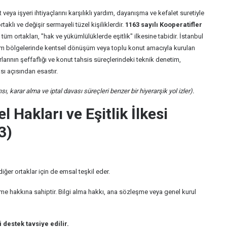
 veya işyeri ihtiyaçlarını karşılıklı yardım, dayanışma ve kefalet suretiyle
aklı ve değişir sermayeli tüzel kişiliklerdir.
1163 sayılı Kooperatifler
tüm ortakları, "hak ve yükümlülüklerde eşitlik" ilkesine tabidir. İstanbul
şim bölgelerinde kentsel dönüşüm veya toplu konut amacıyla kurulan
larının şeffaflığı ve konut tahsis süreçlerindeki teknik denetim,
sı açısından esastır.
sı, karar alma ve iptal davası süreçleri benzer bir hiyerarşik yol izler).
 Hakları ve Eşitlik İlkesi
3)
ğer ortaklar için de emsal teşkil eder.
leme hakkına sahiptir. Bilgi alma hakkı, ana sözleşme veya genel kurul
 destek tavsiye edilir.