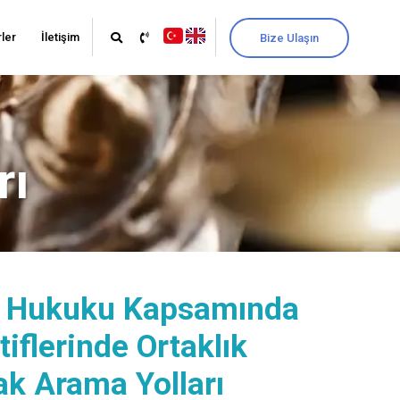
ler
İletişim
Bize Ulaşın
rı
er Hukuku Kapsamında
iflerinde Ortaklık
ak Arama Yolları