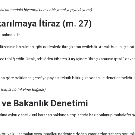
si arasındaki hiyerarşi benzer bir yasal yapıya dayanır).
karılmaya İtiraz (m. 27)
karılmasıdır:
eninin bozulması gibi nedenlerle ihraç kararı verilebilir. Ancak bunun için or
e tebliğ edilir. Ortak, tebliğden itibaren
3 ay
içinde "ihraç kararının iptali" dav
a göre belirlenen şerefiye payları, teknik bilirkişi raporları ile denetlenmelidi
 teknik bir takvime bağlıdır).
i ve Bakanlık Denetimi
na aykırı genel kurul kararları hakkında, toplantıda hazır bulunup muhalefet ş
nı kötüye kullanmaları veya ihmalleri nedeniyle doğan zararlardan şahsen soruml