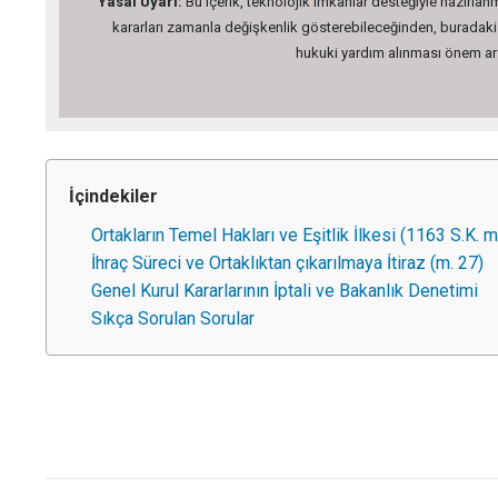
Yasal Uyarı:
Bu içerik, teknolojik imkanlar desteğiyle hazırlanm
kararları zamanla değişkenlik gösterebileceğinden, buradaki bi
hukuki yardım alınması önem arz 
İçindekiler
Ortakların Temel Hakları ve Eşitlik İlkesi (1163 S.K. m
İhraç Süreci ve Ortaklıktan çıkarılmaya İtiraz (m. 27)
Genel Kurul Kararlarının İptali ve Bakanlık Denetimi
Sıkça Sorulan Sorular