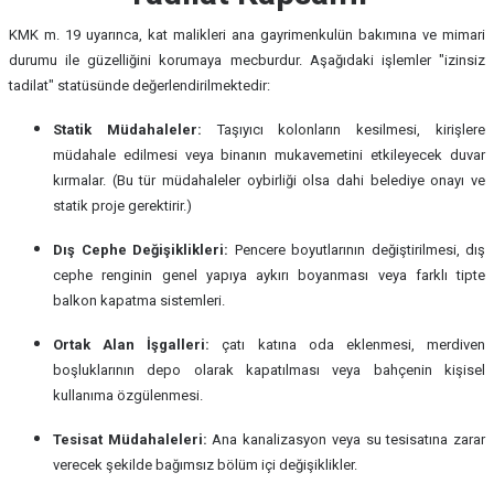
KMK m. 19 uyarınca, kat malikleri ana gayrimenkulün bakımına ve mimari
durumu ile güzelliğini korumaya mecburdur. Aşağıdaki işlemler "izinsiz
tadilat" statüsünde değerlendirilmektedir:
Statik Müdahaleler:
Taşıyıcı kolonların kesilmesi, kirişlere
müdahale edilmesi veya binanın mukavemetini etkileyecek duvar
kırmalar. (Bu tür müdahaleler oybirliği olsa dahi belediye onayı ve
statik proje gerektirir.)
Dış Cephe Değişiklikleri:
Pencere boyutlarının değiştirilmesi, dış
cephe renginin genel yapıya aykırı boyanması veya farklı tipte
balkon kapatma sistemleri.
Ortak Alan İşgalleri:
çatı katına oda eklenmesi, merdiven
boşluklarının depo olarak kapatılması veya bahçenin kişisel
kullanıma özgülenmesi.
Tesisat Müdahaleleri:
Ana kanalizasyon veya su tesisatına zarar
verecek şekilde bağımsız bölüm içi değişiklikler.