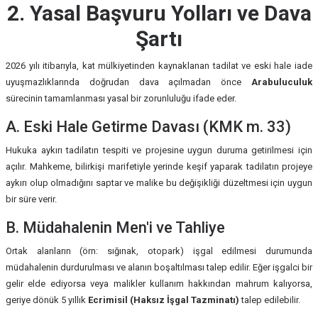
2. Yasal Başvuru Yolları ve Dava
Şartı
2026 yılı itibarıyla, kat mülkiyetinden kaynaklanan tadilat ve eski hale iade
uyuşmazlıklarında doğrudan dava açılmadan önce
Arabuluculuk
sürecinin tamamlanması yasal bir zorunluluğu ifade eder.
A. Eski Hale Getirme Davası (KMK m. 33)
Hukuka aykırı tadilatın tespiti ve projesine uygun duruma getirilmesi için
açılır. Mahkeme, bilirkişi marifetiyle yerinde keşif yaparak tadilatın projeye
aykırı olup olmadığını saptar ve malike bu değişikliği düzeltmesi için uygun
bir süre verir.
B. Müdahalenin Men'i ve Tahliye
Ortak alanların (örn: sığınak, otopark) işgal edilmesi durumunda
müdahalenin durdurulması ve alanın boşaltılması talep edilir. Eğer işgalci bir
gelir elde ediyorsa veya malikler kullanım hakkından mahrum kalıyorsa,
geriye dönük 5 yıllık
Ecrimisil (Haksız İşgal Tazminatı)
talep edilebilir.