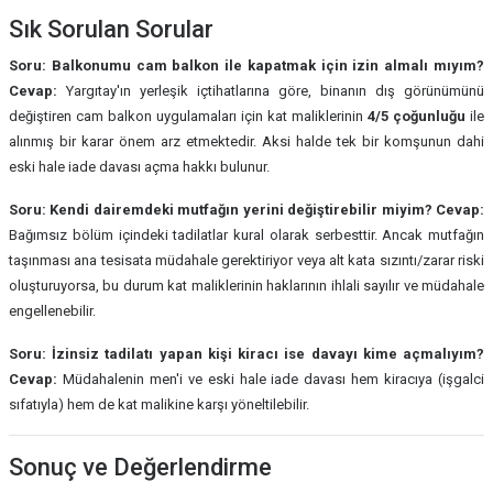
Sık Sorulan Sorular
Soru: Balkonumu cam balkon ile kapatmak için izin almalı mıyım?
Cevap:
Yargıtay'ın yerleşik içtihatlarına göre, binanın dış görünümünü
değiştiren cam balkon uygulamaları için kat maliklerinin
4/5 çoğunluğu
ile
alınmış bir karar önem arz etmektedir. Aksi halde tek bir komşunun dahi
eski hale iade davası açma hakkı bulunur.
Soru: Kendi dairemdeki mutfağın yerini değiştirebilir miyim?
Cevap:
Bağımsız bölüm içindeki tadilatlar kural olarak serbesttir. Ancak mutfağın
taşınması ana tesisata müdahale gerektiriyor veya alt kata sızıntı/zarar riski
oluşturuyorsa, bu durum kat maliklerinin haklarının ihlali sayılır ve müdahale
engellenebilir.
Soru: İzinsiz tadilatı yapan kişi kiracı ise davayı kime açmalıyım?
Cevap:
Müdahalenin men'i ve eski hale iade davası hem kiracıya (işgalci
sıfatıyla) hem de kat malikine karşı yöneltilebilir.
Sonuç ve Değerlendirme