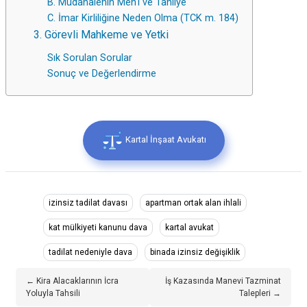
B. Müdahalenin Men'i ve Tahliye
C. İmar Kirliliğine Neden Olma (TCK m. 184)
3. Görevli Mahkeme ve Yetki
Sık Sorulan Sorular
Sonuç ve Değerlendirme
Kartal İnşaat Avukatı
izinsiz tadilat davası
apartman ortak alan ihlali
kat mülkiyeti kanunu dava
kartal avukat
tadilat nedeniyle dava
binada izinsiz değişiklik
← Kira Alacaklarının İcra
İş Kazasında Manevi Tazminat
Yoluyla Tahsili
Talepleri →