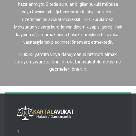
hazırlanmıştır. Sitede sunulan bilgiler hukuki mütalaa
veya tavsiye niteliği taşımamakta olup, bu veriler
üzerinden bir avukat-müvekkil ilişkisi kurulamaz.
Mevzuatın ve yargı kararlarının dinamik yapısı gereği, hak
kaybına uğramamak adına hukuki süreçlerin bir avukat
vasıtasıyla takip edilmesi önem arz etmektedir.
Hukuki yardım veya danışmanlık hizmeti almak
isteyen ziyaretçilerin, direkt bir avukat ile iletişime
geçmeleri önerilir.
0