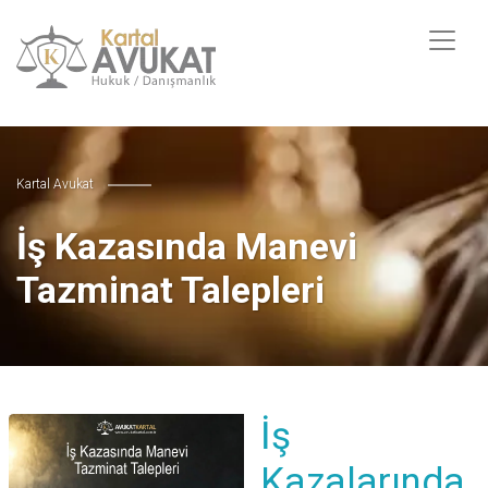
Kartal Avukat
İş Kazasında Manevi
Tazminat Talepleri
İş
Kazalarında