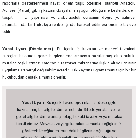
raporlarla desteklenmesi hayati önem taşır. özellikle İstanbul Anadolu
Adliyesi (Kartal) gibi iş kazası dosyalarının yoğun olduğu merkezlerde; delil
tespitinin hızlı yapılması ve arabuluculuk sürecinin doğru yönetilmesi
aşamalarında bir
hukukçu
rehberliğinde hareket edilmesi önemle tavsiye
edilir.
Yasal Uyarı (Disclaimer):
Bu içerik, iş kazaları ve manevi tazminat
süreçleri hakkında genel bilgilendirme amacıyla hazırlanmış olup hukuki
mütalaa teşkil etmez. Yargıtay’ın tazminat miktarlarına ilişkin alt ve üst sınır
uygulamaları her yıl değişebilmektedir. Hak kaybına uğramamanız için bir bir
hukukçudan destek almanız önerilir.
Yasal Uyarı:
Bu içerik, teknolojik imkanlar desteğiyle
hazırlanmış bir bilgilendirme metnidir. Sitede yer alan veriler
genel bilgilendirme amaçlı olup, hukuki tavsiye veya mütalaa
teşkil etmez. Mevzuat ve yargı kararları zamanla değişkenlik
gösterebileceğinden, buradaki bilgilerin doğruluğu ve
güncelliği noktasında kesinlik arz etmeyebilir. Olası hak