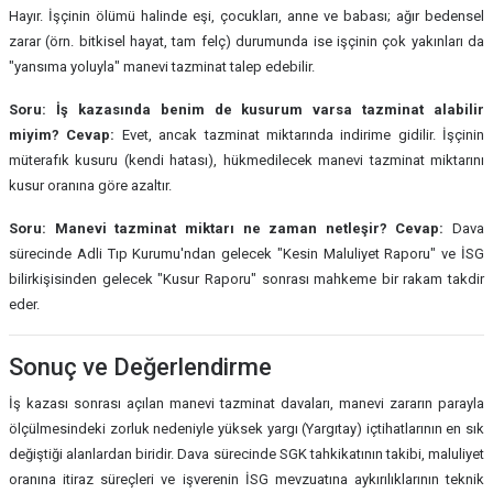
Hayır. İşçinin ölümü halinde eşi, çocukları, anne ve babası; ağır bedensel
zarar (örn. bitkisel hayat, tam felç) durumunda ise işçinin çok yakınları da
"yansıma yoluyla" manevi tazminat talep edebilir.
Soru: İş kazasında benim de kusurum varsa tazminat alabilir
miyim?
Cevap:
Evet, ancak tazminat miktarında indirime gidilir. İşçinin
müterafık kusuru (kendi hatası), hükmedilecek manevi tazminat miktarını
kusur oranına göre azaltır.
Soru: Manevi tazminat miktarı ne zaman netleşir?
Cevap:
Dava
sürecinde Adli Tıp Kurumu'ndan gelecek "Kesin Maluliyet Raporu" ve İSG
bilirkişisinden gelecek "Kusur Raporu" sonrası mahkeme bir rakam takdir
eder.
Sonuç ve Değerlendirme
İş kazası sonrası açılan manevi tazminat davaları, manevi zararın parayla
ölçülmesindeki zorluk nedeniyle yüksek yargı (Yargıtay) içtihatlarının en sık
değiştiği alanlardan biridir. Dava sürecinde SGK tahkikatının takibi, maluliyet
oranına itiraz süreçleri ve işverenin İSG mevzuatına aykırılıklarının teknik