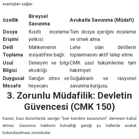
avantajları sağlar:
Bireysel
özellik
Avukatla Savunma (Müdafi)
Savunma
Dosya
Kısıtlı inceleme
Tüm dosya içeriğini inceleme
Erişimi
yetkisi.
ve örnek alma.
Delil
Mahkemenin
Lehe olan delillerin
Toplama
insiyatifine bağlı.
toplanmasını aktif talep etme.
Usul
Deneyim ve bilgi
CMK usul hükümlerine tam
Bilgisi
eksikliği.
hakimiyet.
Duygusal
Sanığın stres ve
Soğukkanlı ve rasyonel
Mesafe
heyecanı.
savunma kurgusu.
3. Zorunlu Müdafilik: Devletin
Güvencesi (CMK 150)
Kanun, bazı durumlarda sanığın "ben kendimi savunurum" demesini kabul
etmez. Savunma hakkının kutsallığı gereği şu hallerde avukat
bulundurulması zorunludur: