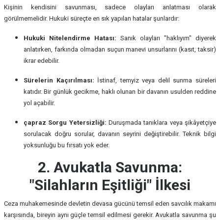
Kişinin kendisini savunması, sadece olayları anlatması olarak
görülmemelidir. Hukuki süreçte en sık yapılan hatalar şunlardır:
Hukuki Nitelendirme Hatası:
Sanık olayları "haklıyım" diyerek
anlatırken, farkında olmadan suçun manevi unsurlarını (kasıt, taksir)
ikrar edebilir.
Sürelerin Kaçırılması:
İstinaf, temyiz veya delil sunma süreleri
katıdır. Bir günlük gecikme, haklı olunan bir davanın usulden reddine
yol açabilir.
çapraz Sorgu Yetersizliği:
Duruşmada tanıklara veya şikâyetçiye
sorulacak doğru sorular, davanın seyrini değiştirebilir. Teknik bilgi
yoksunluğu bu fırsatı yok eder.
2. Avukatla Savunma:
"Silahların Eşitliği" İlkesi
Ceza muhakemesinde devletin devasa gücünü temsil eden savcılık makamı
karşısında, bireyin aynı güçle temsil edilmesi gerekir. Avukatla savunma şu