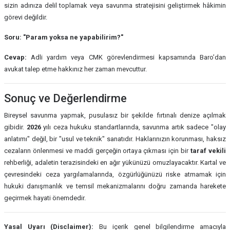
sizin adınıza delil toplamak veya savunma stratejisini geliştirmek hâkimin
görevi değildir.
Soru: "Param yoksa ne yapabilirim?"
Cevap:
Adli yardım veya CMK görevlendirmesi kapsamında Baro’dan
avukat talep etme hakkınız her zaman mevcuttur.
Sonuç ve Değerlendirme
Bireysel savunma yapmak, pusulasız bir şekilde fırtınalı denize açılmak
gibidir.
2026
yılı ceza hukuku standartlarında, savunma artık sadece "olay
anlatımı" değil, bir "usul ve teknik" sanatıdır. Haklarınızın korunması, haksız
cezaların önlenmesi ve maddi gerçeğin ortaya çıkması için bir
taraf vekili
rehberliği, adaletin terazisindeki en ağır yükünüzü omuzlayacaktır. Kartal ve
çevresindeki ceza yargılamalarında, özgürlüğünüzü riske atmamak için
hukuki danışmanlık ve temsil mekanizmalarını doğru zamanda harekete
geçirmek hayati önemdedir.
Yasal Uyarı (Disclaimer):
Bu içerik genel bilgilendirme amacıyla