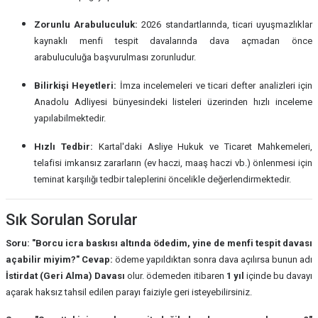
Zorunlu Arabuluculuk:
2026 standartlarında, ticari uyuşmazlıklar
kaynaklı menfi tespit davalarında dava açmadan önce
arabuluculuğa başvurulması zorunludur.
Bilirkişi Heyetleri:
İmza incelemeleri ve ticari defter analizleri için
Anadolu Adliyesi bünyesindeki listeleri üzerinden hızlı inceleme
yapılabilmektedir.
Hızlı Tedbir:
Kartal'daki Asliye Hukuk ve Ticaret Mahkemeleri,
telafisi imkansız zararların (ev haczi, maaş haczi vb.) önlenmesi için
teminat karşılığı tedbir taleplerini öncelikle değerlendirmektedir.
Sık Sorulan Sorular
Soru: "Borcu icra baskısı altında ödedim, yine de menfi tespit davası
açabilir miyim?"
Cevap:
ödeme yapıldıktan sonra dava açılırsa bunun adı
İstirdat (Geri Alma) Davası
olur. ödemeden itibaren
1 yıl
içinde bu davayı
açarak haksız tahsil edilen parayı faiziyle geri isteyebilirsiniz.