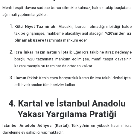
Menfi tespit davası sadece borcu silmekle kalmaz, haksız takip başlatana
ağır mali yaptırımlar yükler:
Kötü Niyet Tazminatı:
Alacaklı, borcun olmadığını bildiği halde
takibe girişmişse, mahkeme alacaklıyı asıl alacağın
%20'sinden az
olmamak üzere
tazminata mahkum eder.
İcra İnkar Tazminatının İptali:
Eğer icra takibine itiraz nedeniyle
borçlu %20 tazminata mahkum edilmişse, menfi tespit davasının
kazanılmasıyla bu tazminat da ortadan kalkar.
İlamın Etkisi:
Kesinleşen borçsuzluk kararı ile icra takibi derhal iptal
edilir ve konulan tüm hacizler kalkar.
4. Kartal ve İstanbul Anadolu
Yakası Yargılama Pratiği
İstanbul Anadolu Adliyesi (Kartal)
, Türkiye’nin en yüksek hacimli icra
dairelerine ev sahipliği yapmaktadır.