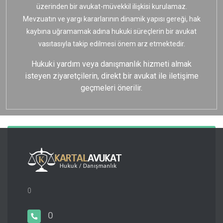
üzerinden bir avukat-müvekkil ilişkisi kurulamaz.
Mevzuatın ve yargı kararlarının dinamik yapısı gereği, hak
kaybına uğramamak adına hukuki süreçlerin bir avukat
vasıtasıyla takip edilmesi önem arz etmektedir.
Hukuki yardım veya danışmanlık hizmeti almak
isteyen ziyaretçilerin, direkt bir avukat ile iletişime
geçmeleri önerilir.
0
0