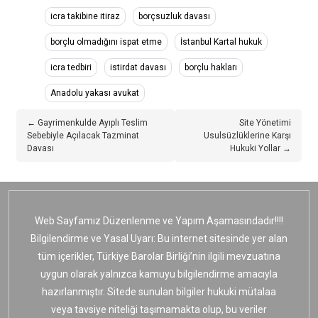
icra takibine itiraz
borçsuzluk davası
borçlu olmadığını ispat etme
İstanbul Kartal hukuk
icra tedbiri
istirdat davası
borçlu hakları
Anadolu yakası avukat
← Gayrimenkulde Ayıplı Teslim
Site Yönetimi
Sebebiyle Açılacak Tazminat
Usulsüzlüklerine Karşı
Davası
Hukuki Yollar →
Web Sayfamız Düzenlenme ve Yapım Aşamasındadır!!!!
Bilgilendirme ve Yasal Uyarı: Bu internet sitesinde yer alan
tüm içerikler, Türkiye Barolar Birliği’nin ilgili mevzuatına
uygun olarak yalnızca kamuyu bilgilendirme amacıyla
hazırlanmıştır. Sitede sunulan bilgiler hukuki mütalaa
veya tavsiye niteliği taşımamakta olup, bu veriler