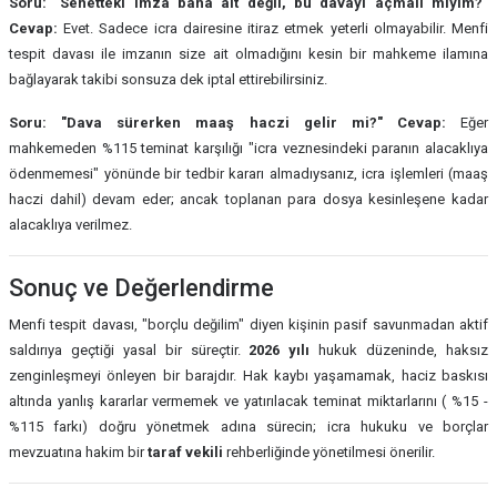
Soru: "Senetteki imza bana ait değil, bu davayı açmalı mıyım?"
Cevap:
Evet. Sadece icra dairesine itiraz etmek yeterli olmayabilir. Menfi
tespit davası ile imzanın size ait olmadığını kesin bir mahkeme ilamına
bağlayarak takibi sonsuza dek iptal ettirebilirsiniz.
Soru: "Dava sürerken maaş haczi gelir mi?"
Cevap:
Eğer
mahkemeden %115 teminat karşılığı "icra veznesindeki paranın alacaklıya
ödenmemesi" yönünde bir tedbir kararı almadıysanız, icra işlemleri (maaş
haczi dahil) devam eder; ancak toplanan para dosya kesinleşene kadar
alacaklıya verilmez.
Sonuç ve Değerlendirme
Menfi tespit davası, "borçlu değilim" diyen kişinin pasif savunmadan aktif
saldırıya geçtiği yasal bir süreçtir.
2026 yılı
hukuk düzeninde, haksız
zenginleşmeyi önleyen bir barajdır. Hak kaybı yaşamamak, haciz baskısı
altında yanlış kararlar vermemek ve yatırılacak teminat miktarlarını ( %15 -
%115 farkı) doğru yönetmek adına sürecin; icra hukuku ve borçlar
mevzuatına hakim bir
taraf vekili
rehberliğinde yönetilmesi önerilir.