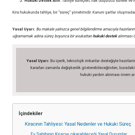
Hukuki Destek Alın:
Tahliye süreçleri; hak düşürücü süreler ve
Kira hukukunda tahliye, bir "süreç" yönetimidir. Kanuni şartlar oluşmada
Yasal Uyarı:
Bu makale yalnızca genel bilgilendirme amacıyla hazırlanmış
uğramamak adına süreç boyunca bir avukattan
hukuki destek
alınması ö
Yasal Uyarı:
Bu içerik, teknolojik imkanlar desteğiyle hazırlanm
kararları zamanla değişkenlik gösterebileceğinden, buradaki bi
hukuki yardım alınması önem arz 
İçindekiler
Kiracının Tahliyesi: Yasal Nedenler ve Hukuki Süreç
Ev Sahibinin Kiracıyı çıkarabileceği Yasal Durumlar