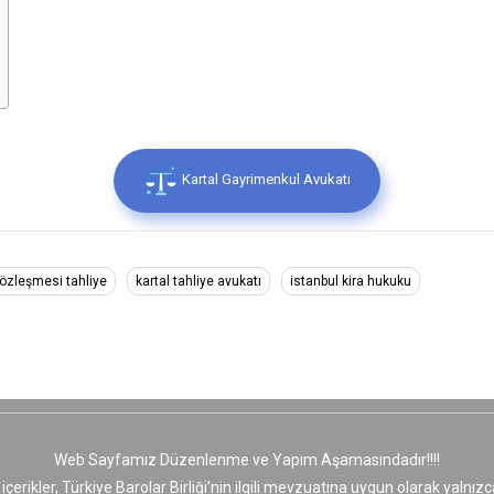
Kartal Gayrimenkul Avukatı
sözleşmesi tahliye
kartal tahliye avukatı
istanbul kira hukuku
Web Sayfamız Düzenlenme ve Yapım Aşamasındadır!!!!
 içerikler, Türkiye Barolar Birliği’nin ilgili mevzuatına uygun olarak yaln