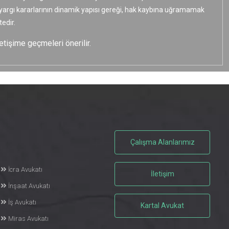
e yargı kararlarının dinamik yapısı gereği, hak kaybına uğramamak
edir.
etişime geçmeleri önerilir.
Çalışma Alanlarımız
İcra Avukatı
İletişim
İnşaat Avukatı
İş Avukatı
Kartal Avukat
Miras Avukatı