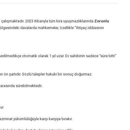
 çalışmaktadır. 2023 itibarıyla tüm kira uyuşmazlıklarında
Zorunlu
gesindeki davalarda mahkemeler, özellikle "ihtiyaç iddiasının
edilmedikçe otomatik olarak 1 yıl uzar. Ev sahibinin sadece "süre bitti"
anın ön şartıdır. Sözlü talepler hukuki bir sonuç doğurmaz.
 arasında sürebilmektedir.
ur.
azminat yükümlülüğüyle karşı karşıya bırakır.