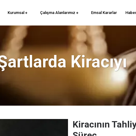
Kurumsal
Çalışma Alanlarımız
Emsal Kararlar
Haber
Şartlarda Kiracıyı
Kiracının Tahli
Süreç