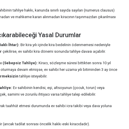
 sahibinin tahliye hakkı, kanunda sınırlı sayıda sayılan (numerus clausus)
şmadan ve mahkeme kararı alınmadan kiracının taşınmazdan çıkarılması
 çıkarabileceği Yasal Durumlar
klı İhtar):
Bir kira yılı içinde kira bedelinin ödenmemesi nedeniyle
ar
çekilirse, ev sahibi kira dönemi sonunda tahliye davası açabilir.
ı (Sebepsiz Tahliye):
Kiracı, sözleşme süresi bittikten sonra 10 yıl
) oturmaya devam etmişse, ev sahibi her uzama yılı bitiminden 3 ay önce
ermeksizin
tahliye isteyebilir.
ahliye:
Ev sahibinin kendisi, eşi, altsoyunun (çocuk, torun) veya
, samimi ve zorunlu ihtiyacı varsa tahliye talep edilebilir.
olarak taahhüt etmesi durumunda ev sahibi icra takibi veya dava yoluna
(ancak tadilat sonrası öncelik hakkı eski kiracıdadır).