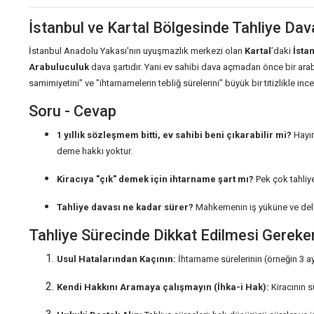
İstanbul ve Kartal Bölgesinde Tahliye Dav
İstanbul Anadolu Yakası'nın uyuşmazlık merkezi olan
Kartal
’daki
İsta
Arabuluculuk
dava şartıdır. Yani ev sahibi dava açmadan önce bir ar
samimiyetini" ve "ihtarnamelerin tebliğ sürelerini" büyük bir titizlikle inc
Soru - Cevap
1 yıllık sözleşmem bitti, ev sahibi beni çıkarabilir mi?
Hayır
deme hakkı yoktur.
Kiracıya "çık" demek için ihtarname şart mı?
Pek çok tahliye
Tahliye davası ne kadar sürer?
Mahkemenin iş yüküne ve delil
Tahliye Sürecinde Dikkat Edilmesi Gereke
Usul Hatalarından Kaçının:
İhtarname sürelerinin (örneğin 3 a
Kendi Hakkını Aramaya çalışmayın (İhka-i Hak):
Kiracının s