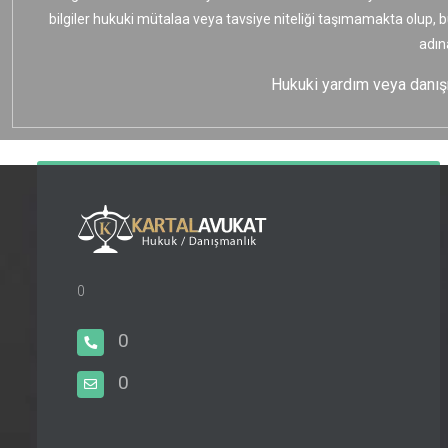
bilgiler hukuki mütalaa veya tavsiye niteliği taşımamakta olup, 
adın
Hukuki yardım veya danışma
0
0
0