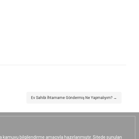
Ev Sahibi İhtarname Göndermiş Ne Yapmalıyım? →
ızca kamuyu bilgilendirme amacıyla hazırlanmıştır. Sitede sunulan