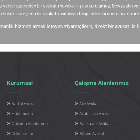
bu veriler üzerinden bir avukat-müvekkil ilişkisi kurulamaz. Mevzuatın v
a hukuki süreçlerin bir avukat vasıtasıyla takip edilmesi önem arz etmekt
nlık hizmeti almak isteyen ziyaretçilerin, direkt bir avukat ile il
Kurumsal
Çalışma Alanlarımız
Kartal Avukat
Aile Avukatı
Hakkımızda
Arabulucu Avukat
Çalışma Alanlarımız
Bankacılık Avukatı
Dökümanlar
Bilişim Avukatı