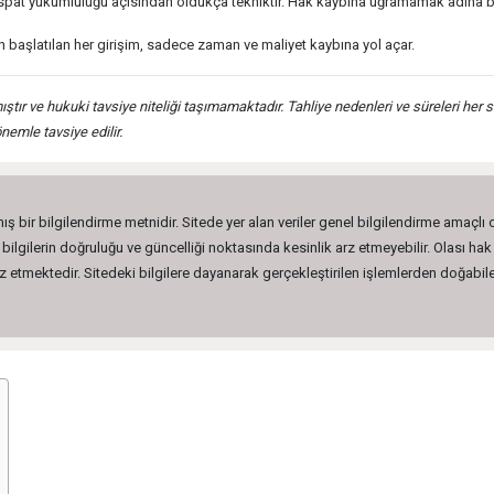
 ispat yükümlülüğü açısından oldukça tekniktir. Hak kaybına uğramamak adına bi
n başlatılan her girişim, sadece zaman ve maliyet kaybına yol açar.
tır ve hukuki tavsiye niteliği taşımamaktadır. Tahliye nedenleri ve süreleri her 
nemle tavsiye edilir.
ış bir bilgilendirme metnidir. Sitede yer alan veriler genel bilgilendirme amaçlı
lgilerin doğruluğu ve güncelliği noktasında kesinlik arz etmeyebilir. Olası hak 
etmektedir. Sitedeki bilgilere dayanarak gerçekleştirilen işlemlerden doğabilec