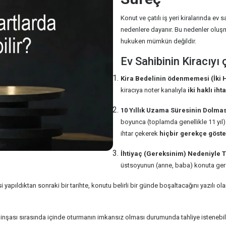
Konut ve çatılı iş yeri kiralarında ev
nedenlere dayanır. Bu nedenler olu
hukuken mümkün değildir.
Ev Sahibinin Kiracıyı
Kira Bedelinin ödenmemesi (İki Ha
kiracıya noter kanalıyla
iki haklı iht
10 Yıllık Uzama Süresinin Dolmas
boyunca (toplamda genellikle 11 yıl
ihtar çekerek
hiçbir gerekçe göst
İhtiyaç (Gereksinim) Nedeniyle T
üstsoyunun (anne, baba) konuta gerçek
i yapıldıktan sonraki bir tarihte, konutu belirli bir günde boşaltacağını yazılı 
nşası sırasında içinde oturmanın imkansız olması durumunda tahliye istenebilir 