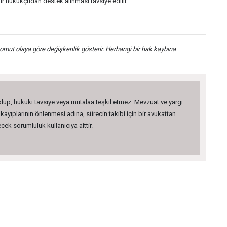
r hukukçudan destek alınması tavsiye edilir.
somut olaya göre değişkenlik gösterir. Herhangi bir hak kaybına
 olup, hukuki tavsiye veya mütalaa teşkil etmez. Mevzuat ve yargı
kayıplarının önlenmesi adına, sürecin takibi için bir avukattan
ek sorumluluk kullanıcıya aittir.