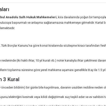
aları
nbul Anadolu Sulh Hukuk Mahkemeleri
, kira davalarında yoğun bir tempoyla
abulucuya başvurmalı ve anlaşma sağlanamazsa mahkemeye gitmelidir. Kartal böl
elemektedir.
. Türk Borçlar Kanunu'na göre konut kiralarında sözleşme kiracı tarafından fesh
 nedeninde (iki haklı ihtar, 10 yıl kuralı vb.) noter kanalıyla ihtar çekilmesi dav
lerin toplanma süresine göre yerel mahkeme aşaması genellikle 8 ay ile 1.5 yıl
n 3 Kural
y önceden bildirim) bir günle bile kaçırılması, davanın usulden reddine neden ol
uyunu/elektriğini kesmek veya kilidi değiştirmek suç teşkil eder ve ev sahibini t