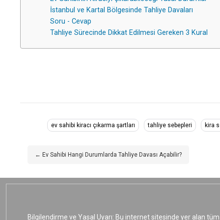
İstanbul ve Kartal Bölgesinde Tahliye Davaları
Soru - Cevap
Tahliye Sürecinde Dikkat Edilmesi Gereken 3 Kural
ev sahibi kiracı çıkarma şartları
tahliye sebepleri
kira 
← Ev Sahibi Hangi Durumlarda Tahliye Davası Açabilir?
Bilgilendirme ve Yasal Uyarı: Bu internet sitesinde yer alan tüm