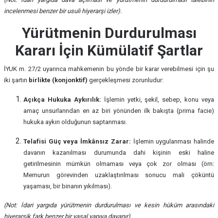
incelenmesi benzer bir usuli hiyerarşi izler).
Yürütmenin Durdurulması
Kararı İçin Kümülatif Şartlar
İYUK m. 27/2 uyarınca mahkemenin bu yönde bir karar verebilmesi için şu
iki şartın
birlikte (konjonktif)
gerçekleşmesi zorunludur:
Açıkça Hukuka Aykırılık:
İşlemin yetki, şekil, sebep, konu veya
amaç unsurlarından en az biri yönünden ilk bakışta (prima facie)
hukuka aykırı olduğunun saptanması.
Telafisi Güç veya İmkânsız Zarar:
İşlemin uygulanması halinde
davanın kazanılması durumunda dahi kişinin eski haline
getirilmesinin mümkün olmaması veya çok zor olması (örn:
Memurun görevinden uzaklaştırılması sonucu mali çöküntü
yaşaması, bir binanın yıkılması).
(Not: İdari yargıda yürütmenin durdurulması ve kesin hüküm arasındaki
hiyerarşik fark benzer bir yasal yapıya dayanır).