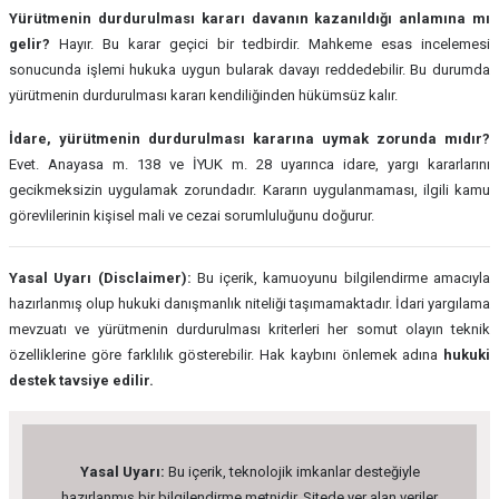
Yürütmenin durdurulması kararı davanın kazanıldığı anlamına mı
gelir?
Hayır. Bu karar geçici bir tedbirdir. Mahkeme esas incelemesi
sonucunda işlemi hukuka uygun bularak davayı reddedebilir. Bu durumda
yürütmenin durdurulması kararı kendiliğinden hükümsüz kalır.
İdare, yürütmenin durdurulması kararına uymak zorunda mıdır?
Evet. Anayasa m. 138 ve İYUK m. 28 uyarınca idare, yargı kararlarını
gecikmeksizin uygulamak zorundadır. Kararın uygulanmaması, ilgili kamu
görevlilerinin kişisel mali ve cezai sorumluluğunu doğurur.
Yasal Uyarı (Disclaimer):
Bu içerik, kamuoyunu bilgilendirme amacıyla
hazırlanmış olup hukuki danışmanlık niteliği taşımamaktadır. İdari yargılama
mevzuatı ve yürütmenin durdurulması kriterleri her somut olayın teknik
özelliklerine göre farklılık gösterebilir. Hak kaybını önlemek adına
hukuki
destek tavsiye edilir.
Yasal Uyarı:
Bu içerik, teknolojik imkanlar desteğiyle
hazırlanmış bir bilgilendirme metnidir. Sitede yer alan veriler