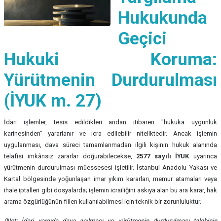
Hukukunda
Geçici
Hukuki Koruma:
Yürütmenin Durdurulması
(İYUK m. 27)
İdari işlemler, tesis edildikleri andan itibaren "hukuka uygunluk
karinesinden" yararlanır ve icra edilebilir niteliktedir. Ancak işlemin
uygulanması, dava süreci tamamlanmadan ilgili kişinin hukuk alanında
telafisi imkânsız zararlar doğurabilecekse,
2577 sayılı İYUK
uyarınca
yürütmenin durdurulması müessesesi işletilir. İstanbul Anadolu Yakası ve
Kartal bölgesinde yoğunlaşan imar yıkım kararları, memur atamaları veya
ihale iptalleri gibi dosyalarda; işlemin icrailiğini askıya alan bu ara karar, hak
arama özgürlüğünün fiilen kullanılabilmesi için teknik bir zorunluluktur.
(Not: İdari yargıda dava açılması ve yürütmenin durdurulması talebinin