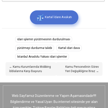
Kartal İdare Avukatı
idari işlemin yürütmesinin durdurulması
yürütmeyi durdurma talebi
Kartal idari dava
İstanbul Anadolu Yakası idari işlemler
← Kamu Kurumlarında Mobbing
Kamu Personelinin Görev
İddialarına Karşı Başvuru
Yeri Değişikliğine İtiraz →
Web Sayfamız Düzenlenme ve Yapım Aşamasındadır!!!!
Bilgilendirme ve Yasal Uyarı: Bu internet sitesinde yer alan
tüm içerikler, Türkiye Barolar Birliği’nin ilgili mevzuatına