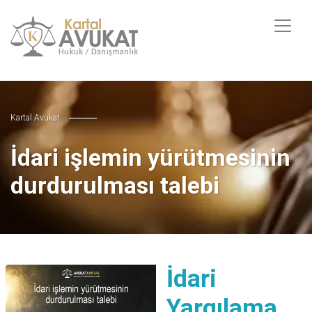
Kartal Avukat
İdari işlemin yürütmesinin
durdurulması talebi
İdari
Yargılama