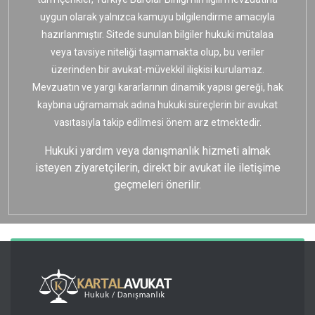
uygun olarak yalnızca kamuyu bilgilendirme amacıyla
hazırlanmıştır. Sitede sunulan bilgiler hukuki mütalaa
veya tavsiye niteliği taşımamakta olup, bu veriler
üzerinden bir avukat-müvekkil ilişkisi kurulamaz.
Mevzuatın ve yargı kararlarının dinamik yapısı gereği, hak
kaybına uğramamak adına hukuki süreçlerin bir avukat
vasıtasıyla takip edilmesi önem arz etmektedir.
Hukuki yardım veya danışmanlık hizmeti almak
isteyen ziyaretçilerin, direkt bir avukat ile iletişime
geçmeleri önerilir.