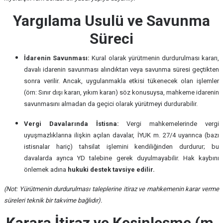
Yargılama Usulü ve Savunma
Süreci
İdarenin Savunması:
Kural olarak yürütmenin durdurulması kararı,
davalı idarenin savunması alındıktan veya savunma süresi geçtikten
sonra verilir. Ancak, uygulanmakla etkisi tükenecek olan işlemler
(örn: Sınır dışı kararı, yıkım kararı) söz konusuysa, mahkeme idarenin
savunmasını almadan da geçici olarak yürütmeyi durdurabilir.
Vergi Davalarında İstisna:
Vergi mahkemelerinde vergi
uyuşmazlıklarına ilişkin açılan davalar, İYUK m. 27/4 uyarınca (bazı
istisnalar hariç) tahsilat işlemini kendiliğinden durdurur; bu
davalarda ayrıca YD talebine gerek duyulmayabilir. Hak kaybını
önlemek adına
hukuki destek tavsiye edilir.
(Not: Yürütmenin durdurulması taleplerine itiraz ve mahkemenin karar verme
süreleri teknik bir takvime bağlıdır).
Karara İtiraz ve Kesinleşme (m.