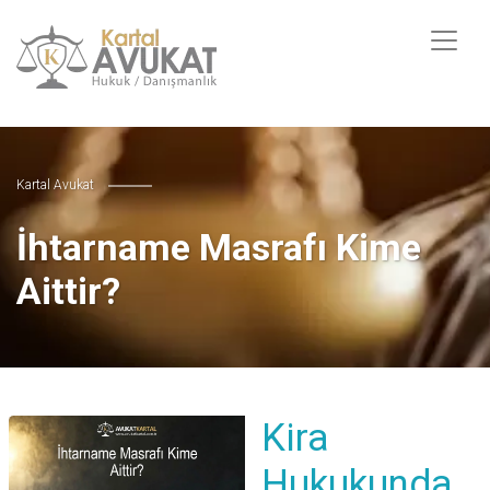
Kartal Avukat
İhtarname Masrafı Kime
Aittir?
Kira
Hukukunda