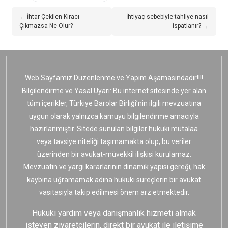
← İhtar Çekilen Kiracı
İhtiyaç sebebiyle tahliye nasıl
Çıkmazsa Ne Olur?
ispatlanır? →
Web Sayfamız Düzenlenme ve Yapım Aşamasındadır!!!!
Bilgilendirme ve Yasal Uyarı: Bu internet sitesinde yer alan
tüm içerikler, Türkiye Barolar Birliği’nin ilgili mevzuatına
uygun olarak yalnızca kamuyu bilgilendirme amacıyla
hazırlanmıştır. Sitede sunulan bilgiler hukuki mütalaa
veya tavsiye niteliği taşımamakta olup, bu veriler
üzerinden bir avukat-müvekkil ilişkisi kurulamaz.
Mevzuatın ve yargı kararlarının dinamik yapısı gereği, hak
kaybına uğramamak adına hukuki süreçlerin bir avukat
vasıtasıyla takip edilmesi önem arz etmektedir.
Hukuki yardım veya danışmanlık hizmeti almak
isteyen ziyaretçilerin, direkt bir avukat ile iletişime