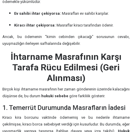
ödemekle yükümlüdür.
Ev sahibi ihtar çekiyorsa:
Masrafları ev sahibi karşılar.
Kiracı ihtar çekiyorsa:
Masraflar kiracı tarafından ödenir.
Ancak, bu ödemenin "kimin cebinden çıkacağı" sorusunun cevabı,
uyuşmazlığın ilerleyen safhalarında değişebilir.
İhtarname Masrafının Karşı
Tarafa Rücu Edilmesi (Geri
Alınması)
Birçok kişi ihtarname masrafının her zaman gönderenin üzerinde kalacağını
düşünse de, bu durum
hukuki sebebe
göre farklılık gösterir.
1. Temerrüt Durumunda Masrafların İadesi
Kiracı kira borcunu vaktinde ödememiş ve bu nedenle ihtarname
çekilmişse, kiracı borca sebebiyet verdiği için kusurludur. Bu durumda, eğer
uyuşmazlık yargıya taşınırsa (tahliye davası veya icra takibi),
Hukuk