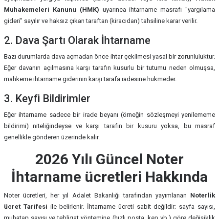
Muhakemeleri Kanunu (HMK)
uyarınca ihtarname masrafı "yargılama
gideri" sayılır ve haksız çıkan taraftan (kiracıdan) tahsiline karar verilir.
2. Dava Şartı Olarak İhtarname
Bazı durumlarda dava açmadan önce ihtar çekilmesi yasal bir zorunluluktur.
Eğer davanın açılmasına karşı tarafın kusurlu bir tutumu neden olmuşsa,
mahkeme ihtarname giderinin karşı tarafa iadesine hükmeder.
3. Keyfi Bildirimler
Eğer ihtarname sadece bir irade beyanı (örneğin sözleşmeyi yenilememe
bildirimi) niteliğindeyse ve karşı tarafın bir kusuru yoksa, bu masraf
genellikle gönderen üzerinde kalır.
2026 Yılı Güncel Noter
İhtarname ücretleri Hakkında
Noter ücretleri, her yıl Adalet Bakanlığı tarafından yayımlanan
Noterlik
ücret Tarifesi
ile belirlenir. İhtarname ücreti sabit değildir; sayfa sayısı,
muhatap sayısı ve tebligat yöntemine (hızlı posta, kep vb.) göre değişiklik