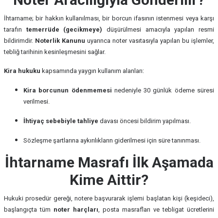
İhtarname; bir hakkın kullanılması, bir borcun ifasının istenmesi veya karşı
tarafın
temerrüde (gecikmeye)
düşürülmesi amacıyla yapılan resmi
bildirimdir.
Noterlik Kanunu
uyarınca noter vasıtasıyla yapılan bu işlemler,
tebliğ tarihinin kesinleşmesini sağlar.
Kira hukuku
kapsamında yaygın kullanım alanları:
Kira borcunun ödenmemesi
nedeniyle 30 günlük ödeme süresi
verilmesi.
İhtiyaç sebebiyle tahliye
davası öncesi bildirim yapılması.
Sözleşme şartlarına aykırılıkların giderilmesi için süre tanınması.
İhtarname Masrafı İlk Aşamada
Kime Aittir?
Hukuki prosedür gereği, notere başvurarak işlemi başlatan kişi (keşideci),
başlangıçta tüm
noter harçları
, posta masrafları ve tebligat ücretlerini