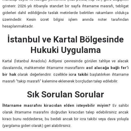
gösterir. 2026 yılı itibarıyla standart bir sayfa ihtarname masrafı, tebligat
giderleri dahil edildiğinde taslak metinlerde belirtilen rakamların oldukça
üzerindedir. Kesin ücret bilgisi işlem anında noter tarafından
hesaplanmaktadır.
İstanbul ve Kartal Bölgesinde
Hukuki Uygulama
Kartal (İstanbul Anadolu) Adliyesi çevresinde görülen tahliye ve alacak
davalarında, mahkemeler ihtarname masraflarını
asıl alacağa bağlı fer'i
bir hak
olarak değerlendirir. özellikle
icra takibi
başlatılırken ihtarname
masrafı "takip masrafı" kalemine eklenerek borçludan talep edilebilir.
Sık Sorulan Sorular
İhtarname masrafını kiracıdan elden isteyebilir miyim?
Ev sahibi
olarak ihtarname masrafını doğrudan kiracıdan talep edebilirsiniz ancak
kiracı bunu reddederse, bu bedeli ancak bir icra takibi veya dava yoluyla
(yargılama gideri olarak) geri alabilirsiniz.