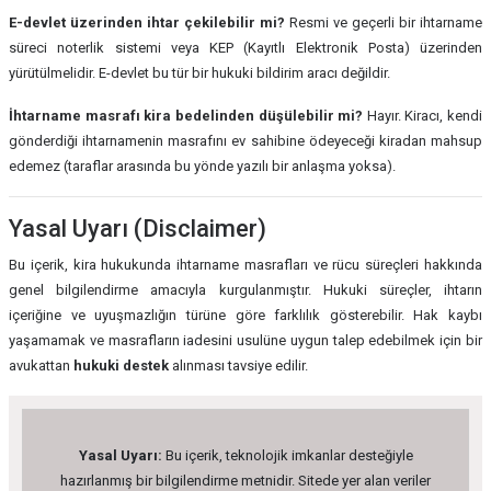
E-devlet üzerinden ihtar çekilebilir mi?
Resmi ve geçerli bir ihtarname
süreci noterlik sistemi veya KEP (Kayıtlı Elektronik Posta) üzerinden
yürütülmelidir. E-devlet bu tür bir hukuki bildirim aracı değildir.
İhtarname masrafı kira bedelinden düşülebilir mi?
Hayır. Kiracı, kendi
gönderdiği ihtarnamenin masrafını ev sahibine ödeyeceği kiradan mahsup
edemez (taraflar arasında bu yönde yazılı bir anlaşma yoksa).
Yasal Uyarı (Disclaimer)
Bu içerik, kira hukukunda ihtarname masrafları ve rücu süreçleri hakkında
genel bilgilendirme amacıyla kurgulanmıştır. Hukuki süreçler, ihtarın
içeriğine ve uyuşmazlığın türüne göre farklılık gösterebilir. Hak kaybı
yaşamamak ve masrafların iadesini usulüne uygun talep edebilmek için bir
avukattan
hukuki destek
alınması tavsiye edilir.
Yasal Uyarı:
Bu içerik, teknolojik imkanlar desteğiyle
hazırlanmış bir bilgilendirme metnidir. Sitede yer alan veriler