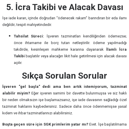
5. İcra Takibi ve Alacak Davası
İşe iade kararı, içinde doğrudan "ödenecek rakam" barındıran bir eda ilamı
değildir; tespit mahiyetindedir.
Tahsilat Süreci:
İşveren tazminatları kendiliğinden ödemezse;
önce ihtarname ile borç tutarı netleştirilir. ödeme yapılmadığı
takdirde, kesinleşen mahkeme kararına dayanarak
İlamlı İcra
Takibi
başlatılır veya alacağın likit hale getirilmesi için alacak davası
açılır.
Sıkça Sorulan Sorular
İşveren "gel başla" dedi ama ben artık istemiyorum, tazminat
alabilir miyim?
Eğer işveren samimi bir davette bulunmuşsa ve siz haklı
bir neden olmaksızın işe başlamazsanız, işe iade davasının sağladığı özel
tazminat haklarını kaybedersiniz. Sadece daha önce ödenmemişse yasal
kıdem ve ihbar tazminatlarınızı alabilirsiniz.
Boşta geçen süre için SGK primlerim yatar mı?
Evet. İşe başlatılmama