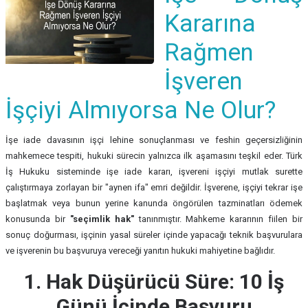
Kararına
Rağmen
İşveren
İşçiyi Almıyorsa Ne Olur?
İşe iade davasının işçi lehine sonuçlanması ve feshin geçersizliğinin
mahkemece tespiti, hukuki sürecin yalnızca ilk aşamasını teşkil eder. Türk
İş Hukuku sisteminde işe iade kararı, işvereni işçiyi mutlak surette
çalıştırmaya zorlayan bir "aynen ifa" emri değildir. İşverene, işçiyi tekrar işe
başlatmak veya bunun yerine kanunda öngörülen tazminatları ödemek
konusunda bir
"seçimlik hak"
tanınmıştır. Mahkeme kararının fiilen bir
sonuç doğurması, işçinin yasal süreler içinde yapacağı teknik başvurulara
ve işverenin bu başvuruya vereceği yanıtın hukuki mahiyetine bağlıdır.
1. Hak Düşürücü Süre: 10 İş
Günü İçinde Başvuru