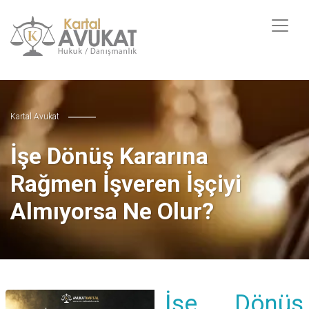
Kartal Avukat
İşe Dönüş Kararına
Rağmen İşveren İşçiyi
Almıyorsa Ne Olur?
İşe Dönüş