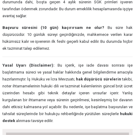
durumunda dahi, boşta geçen 4 aylık sürenin SGK primleri işveren
tarafından ödenmek zorundadır. Bu durum emeklilik hesaplamasında işçiye
avantaj sağlar.
Başvuru süresini (10 gün) kaçırırsam ne olur?
Bu süre hak
düşürücüdür. 10 günlük süreyi geçirdiğinizde, mahkemece verilen karar
hükümsüz kalır ve işverenin ilk feshi geçerli kabul edilir. Bu durumda hiçbir
ek tazminat talep edilemez.
Yasal Uyarı (Disclaimer):
Bu içerik, işe iade davası sonrası işe
başlatmama süreci ve yasal haklar hakkında genel bilgilendirme amacıyla
hazırlanmıştır. İş Hukuku ve İcra Mevzuatı;
hak düşürücü sürelerin
takibi,
noter ihtarnamelerinin hukuki dili ve tazminat kalemlerinin güncel brüt ücret
üzerinden hesabı gibi teknik detaylar içeren unsurlar içerir. Yanlış
kurgulanan bir ihtarname veya sürenin geçirilmesi, kesinleşmiş bir davanın
dahi etkisiz kalmasına yol açabilir. Bu nedenle, işe başlatma başvuruları ve
tahsilat süreçlerinde bir hukukçu rehberliğinde yürütülen süreçlerle
hukuki
destek
alınması tavsiye edilir.