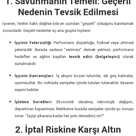
1. Savunmanın Temeli: Geçerli
Nedenin Tevsik Edilmesi
İşveren, feshin haklı değilse bile en azından "geçerli" olduğunu kanıtlamak
zorundadır. Geçerli nedenler üç ana grupta toplanır:
İşçinin Yetersizliği:
Performans düşüklüğü, fiziksel veya zihinsel
yetersizlik. Burada sadece "verimsiz" demek yetmez; performans
hedefleri ve eğitim kayıtları
tevsik edici (belgeleyici)
olarak
sunulmalıdır.
İşçinin Davranışları:
İş akışını bozan tutumlar, sık geç kalmalar,
uyumsuzluk. Bu noktada saniyeler içinde tutulan tutanaklar davanın
seyrini belirler.
İşletme Gerekleri:
Ekonomik daralma, teknolojik değişim,
departman kapanması. Mahkeme burada saniyeler içinde şu soruyu
sorar: "İşçiyi çıkarana kadar her yolu denediniz mi?"
2. İptal Riskine Karşı Altın