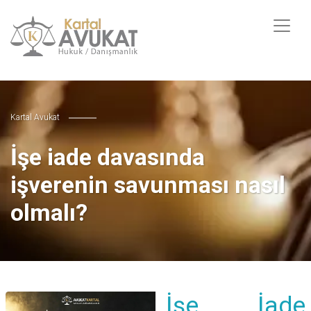
Kartal Avukat
İşe iade davasında
işverenin savunması nasıl
olmalı?
İşe İade