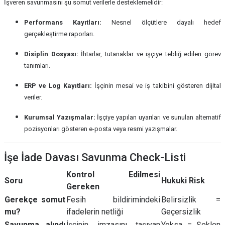
İşveren savunmasını şu somut verilerle desteklemelidir:
Performans Kayıtları:
Nesnel ölçütlere dayalı hedef
gerçekleştirme raporları.
Disiplin Dosyası:
İhtarlar, tutanaklar ve işçiye tebliğ edilen görev
tanımları.
ERP ve Log Kayıtları:
İşçinin mesai ve iş takibini gösteren dijital
veriler.
Kurumsal Yazışmalar:
İşçiye yapılan uyarıları ve sunulan alternatif
pozisyonları gösteren e-posta veya resmi yazışmalar.
İşe İade Davası Savunma Check-Listi
Kontrol Edilmesi
Soru
Hukuki Risk
Gereken
Gerekçe somut
Fesih bildirimindeki
Belirsizlik =
mu?
ifadelerin netliği
Geçersizlik
Savunma alındı
İşçinin imzasını taşıyan
Yoksa = Şeklen