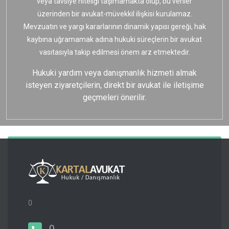
veya tavsiye niteliği taşımamakta olup, bu veriler
üzerinden bir avukat-müvekkil ilişkisi kurulamaz.
Mevzuatın ve yargı kararlarının dinamik yapısı gereği, hak
kaybına uğramamak adına hukuki süreçlerin bir avukat
vasıtasıyla takip edilmesi önem arz etmektedir.
Hukuki yardım veya danışmanlık hizmeti almak
isteyen ziyaretçilerin, direkt bir avukat ile iletişime
geçmeleri önerilir.
0
0