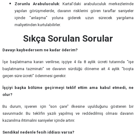
Zorunlu Arabuluculuk:
Kartal’daki arabuluculuk merkezlerinde
yapılan görüşmelerde, davanın risklerini gören taraflar saniyeler
içinde "anlaşma" yoluna giderek uzun sürecek yargılama
maliyetinden kurtulabilirler.
Sıkça Sorulan Sorular
Davayı kaybedersem ne kadar öderim?
İşe başlatmama kararı verilirse; işçiye 4 ila 8 aylık ücreti tutarında "işe
başlatmama tazminatı" ve davanın sürdüğü döneme ait 4 aylık "boşta
geçen süre ücreti" ödenmesi gerekir.
İşçiyi başka bölüme geçirmeyi teklif ettim ama kabul etmedi, ne
olur?
Bu durum, işveren için "son çare" ilkesine uyulduğunu gösteren bir
savunmadır. Bu teklifin yazılı yapılmış ve reddedilmiş olması davanın
kazanılma ihtimalini saniyeler içinde artırır.
Sendikal nedenle fesih iddiası varsa?