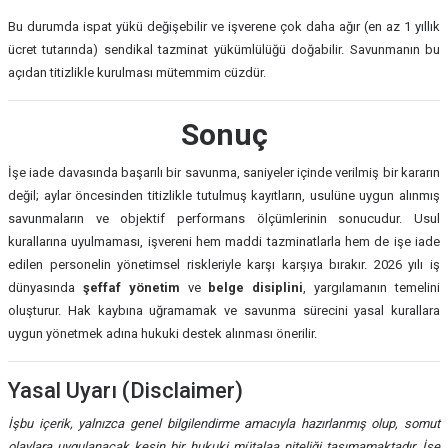
Bu durumda ispat yükü değişebilir ve işverene çok daha ağır (en az 1 yıllık
ücret tutarında) sendikal tazminat yükümlülüğü doğabilir. Savunmanın bu
açıdan titizlikle kurulması mütemmim cüzdür.
Sonuç
İşe iade davasında başarılı bir savunma, saniyeler içinde verilmiş bir kararın
değil; aylar öncesinden titizlikle tutulmuş kayıtların, usulüne uygun alınmış
savunmaların ve objektif performans ölçümlerinin sonucudur. Usul
kurallarına uyulmaması, işvereni hem maddi tazminatlarla hem de işe iade
edilen personelin yönetimsel riskleriyle karşı karşıya bırakır. 2026 yılı iş
dünyasında
şeffaf yönetim
ve
belge disiplini
, yargılamanın temelini
oluşturur. Hak kaybına uğramamak ve savunma sürecini yasal kurallara
uygun yönetmek adına hukuki destek alınması önerilir.
Yasal Uyarı (Disclaimer)
İşbu içerik, yalnızca genel bilgilendirme amacıyla hazırlanmış olup, somut
olaylara uygulanacak kesin bir hukuki mütalaa niteliği taşımamaktadır. İşe