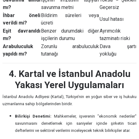
mı?
savunma metni
Geçersiz
İhbar öneli
Bildirim süreleri veya
Usul hatası
verildi mi?
ücreti
Eşit davranıldı
Benzer durumdaki diğer
Ayrımcılık
mı?
işçilerin durumu
tazminatı riski
Arabuluculuk
Zorunlu arabuluculuk
Dava şartı
yapıldı mı?
tutanağı
yokluğu
4. Kartal ve İstanbul Anadolu
Yakası Yerel Uygulamaları
İstanbul Anadolu Adliyesi (Kartal), Türkiye’nin en yoğun siber ve iş hukuku
uzmanlarına sahip bölgelerinden biridir.
Bilirkişi Denetimi:
Mahkemeler, işverenin "ekonomik nedenler"
savunmasını denetlemek için saniyeler içinde şirketin ticari
defterlerini ve sektörel verilerini inceleyecek teknik bilirkişiler atar.