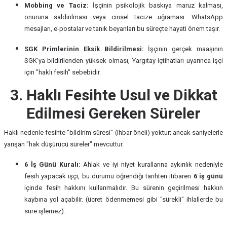
Mobbing ve Taciz:
İşçinin psikolojik baskıya maruz kalması,
onuruna saldırılması veya cinsel tacize uğraması. WhatsApp
mesajları, e-postalar ve tanık beyanları bu süreçte hayati önem taşır.
SGK Primlerinin Eksik Bildirilmesi:
İşçinin gerçek maaşının
SGK'ya bildirilenden yüksek olması, Yargıtay içtihatları uyarınca işçi
için "haklı fesih" sebebidir.
3. Haklı Fesihte Usul ve Dikkat
Edilmesi Gereken Süreler
Haklı nedenle fesihte "bildirim süresi" (ihbar öneli) yoktur; ancak saniyelerle
yarışan "hak düşürücü süreler" mevcuttur.
6 İş Günü Kuralı:
Ahlak ve iyi niyet kurallarına aykırılık nedeniyle
fesih yapacak işçi, bu durumu öğrendiği tarihten itibaren
6 iş günü
içinde fesih hakkını kullanmalıdır. Bu sürenin geçirilmesi hakkın
kaybına yol açabilir. (ücret ödenmemesi gibi "sürekli" ihlallerde bu
süre işlemez).