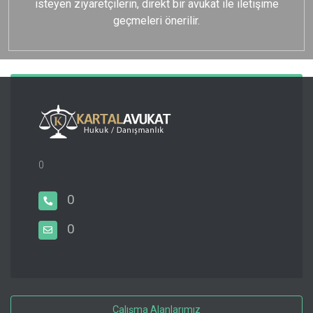
isteyen ziyaretçilerin, direkt bir avukat ile iletişime
geçmeleri önerilir.
0
0
0
Çalışma Alanlarımız