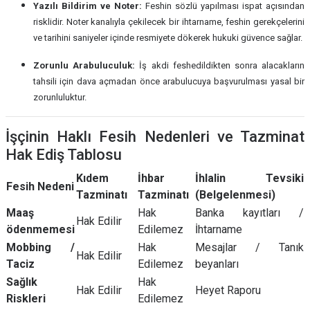
Yazılı Bildirim ve Noter:
Feshin sözlü yapılması ispat açısından
risklidir. Noter kanalıyla çekilecek bir ihtarname, feshin gerekçelerini
ve tarihini saniyeler içinde resmiyete dökerek hukuki güvence sağlar.
Zorunlu Arabuluculuk:
İş akdi feshedildikten sonra alacakların
tahsili için dava açmadan önce arabulucuya başvurulması yasal bir
zorunluluktur.
İşçinin Haklı Fesih Nedenleri ve Tazminat
Hak Ediş Tablosu
Kıdem
İhbar
İhlalin Tevsiki
Fesih Nedeni
Tazminatı
Tazminatı
(Belgelenmesi)
Maaş
Hak
Banka kayıtları /
Hak Edilir
ödenmemesi
Edilemez
İhtarname
Mobbing /
Hak
Mesajlar / Tanık
Hak Edilir
Taciz
Edilemez
beyanları
Sağlık
Hak
Hak Edilir
Heyet Raporu
Riskleri
Edilemez