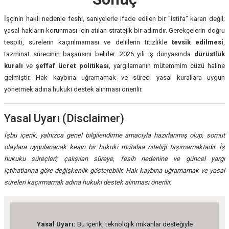
İşçinin haklı nedenle feshi, saniyelerle ifade edilen bir "istifa" kararı değil;
yasal hakların korunması için atılan stratejik bir adımdır. Gerekçelerin doğru
tespiti, sürelerin kaçırılmaması ve delillerin titizlikle
tevsik edilmesi
,
tazminat sürecinin başarısını belirler. 2026 yılı iş dünyasında
dürüstlük
kuralı
ve
şeffaf ücret politikası
, yargılamanın mütemmim cüzü haline
gelmiştir. Hak kaybına uğramamak ve süreci yasal kurallara uygun
yönetmek adına hukuki destek alınması önerilir.
Yasal Uyarı (Disclaimer)
İşbu içerik, yalnızca genel bilgilendirme amacıyla hazırlanmış olup, somut
olaylara uygulanacak kesin bir hukuki mütalaa niteliği taşımamaktadır. İş
hukuku süreçleri; çalışılan süreye, fesih nedenine ve güncel yargı
içtihatlarına göre değişkenlik gösterebilir. Hak kaybına uğramamak ve yasal
süreleri kaçırmamak adına hukuki destek alınması önerilir.
Yasal Uyarı:
Bu içerik, teknolojik imkanlar desteğiyle