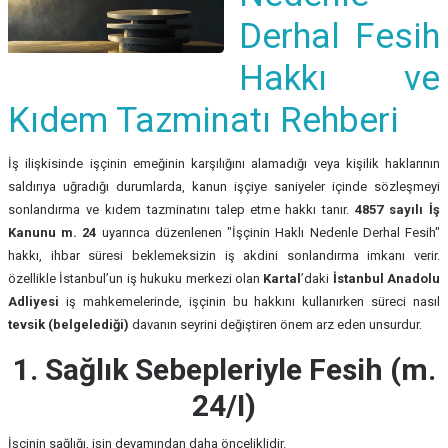
Derhal Fesih
Hakkı ve
Kıdem Tazminatı Rehberi
İş ilişkisinde işçinin emeğinin karşılığını alamadığı veya kişilik haklarının
saldırıya uğradığı durumlarda, kanun işçiye saniyeler içinde sözleşmeyi
sonlandırma ve kıdem tazminatını talep etme hakkı tanır.
4857 sayılı İş
Kanunu m. 24
uyarınca düzenlenen "İşçinin Haklı Nedenle Derhal Fesih"
hakkı, ihbar süresi beklemeksizin iş akdini sonlandırma imkanı verir.
özellikle İstanbul’un iş hukuku merkezi olan
Kartal
’daki
İstanbul Anadolu
Adliyesi
iş mahkemelerinde, işçinin bu hakkını kullanırken süreci nasıl
tevsik (belgelediği)
davanın seyrini değiştiren önem arz eden unsurdur.
1. Sağlık Sebepleriyle Fesih (m.
24/I)
İşçinin sağlığı, işin devamından daha önceliklidir.