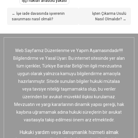
işçi hakları anadolu yakası
← İşe iade davasında işverenin
İşten Çıkarma Usulü
savunması nasıl olmalı?
Nasıl Olmalıdır? →
Web Sayfamız Düzenlenme ve Yapım Aşamasındadır!!!!
Bilgilendirme ve Yasal Uyarı: Bu internet sitesinde yer alan
tüm içerikler, Türkiye Barolar Birliği’nin ilgili mevzuatına
uygun olarak yalnızca kamuyu bilgilendirme amacıyla
hazırlanmıştır. Sitede sunulan bilgiler hukuki mütalaa
veya tavsiye niteliği taşımamakta olup, bu veriler
üzerinden bir avukat-müvekkil ilişkisi kurulamaz.
Mevzuatın ve yargı kararlarının dinamik yapısı gereği, hak
kaybına uğramamak adına hukuki süreçlerin bir avukat
vasıtasıyla takip edilmesi önem arz etmektedir.
Hukuki yardım veya danışmanlık hizmeti almak