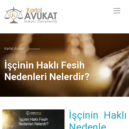
Kartal Avukat
İşçinin Haklı Fesih
Nedenleri Nelerdir?
İşçinin Haklı
Nedenle