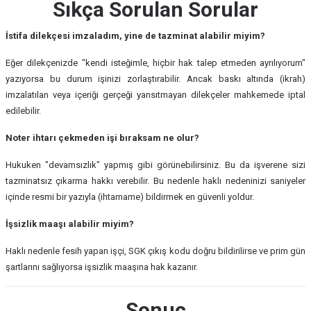
Sıkça Sorulan Sorular
İstifa dilekçesi imzaladım, yine de tazminat alabilir miyim?
Eğer dilekçenizde "kendi isteğimle, hiçbir hak talep etmeden ayrılıyorum"
yazıyorsa bu durum işinizi zorlaştırabilir. Ancak baskı altında (ikrah)
imzalatılan veya içeriği gerçeği yansıtmayan dilekçeler mahkemede iptal
edilebilir.
Noter ihtarı çekmeden işi bıraksam ne olur?
Hukuken "devamsızlık" yapmış gibi görünebilirsiniz. Bu da işverene sizi
tazminatsız çıkarma hakkı verebilir. Bu nedenle haklı nedeninizi saniyeler
içinde resmi bir yazıyla (ihtarname) bildirmek en güvenli yoldur.
İşsizlik maaşı alabilir miyim?
Haklı nedenle fesih yapan işçi, SGK çıkış kodu doğru bildirilirse ve prim gün
şartlarını sağlıyorsa işsizlik maaşına hak kazanır.
Sonuç