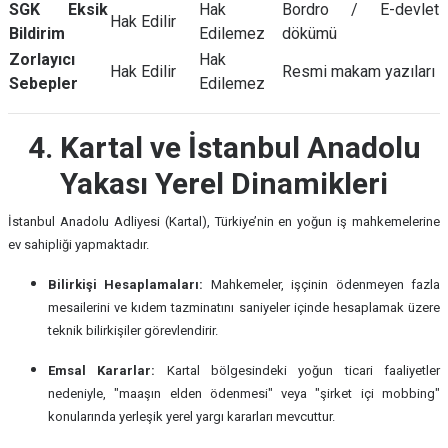
SGK Eksik
Hak
Bordro / E-devlet
Hak Edilir
Bildirim
Edilemez
dökümü
Zorlayıcı
Hak
Hak Edilir
Resmi makam yazıları
Sebepler
Edilemez
4. Kartal ve İstanbul Anadolu
Yakası Yerel Dinamikleri
İstanbul Anadolu Adliyesi (Kartal), Türkiye’nin en yoğun iş mahkemelerine
ev sahipliği yapmaktadır.
Bilirkişi Hesaplamaları:
Mahkemeler, işçinin ödenmeyen fazla
mesailerini ve kıdem tazminatını saniyeler içinde hesaplamak üzere
teknik bilirkişiler görevlendirir.
Emsal Kararlar:
Kartal bölgesindeki yoğun ticari faaliyetler
nedeniyle, "maaşın elden ödenmesi" veya "şirket içi mobbing"
konularında yerleşik yerel yargı kararları mevcuttur.